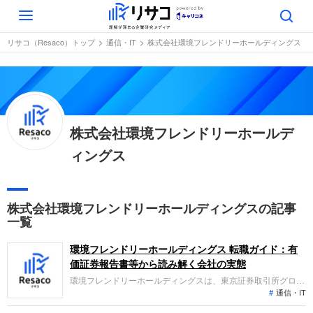
Toggle
navigation
リサコ（Resaco）トップ
通信・IT
株式会社環境フレンドリーホールディングス
株式会社環境フレンドリーホールデ
ィングス
株式会社環境フレンドリーホールディングスの記事
一覧
環境フレンドリーホールディングス 転職ガイド：有
価証券報告書等から読み解く会社の実態
環境フレンドリーホールディングスは、東京証券取引所グロー
通信・IT
ス市場に上場し、太陽光発電などの資源エネルギー事業、貴金
属買取等のリユース事業、および環境事業を展開しています。