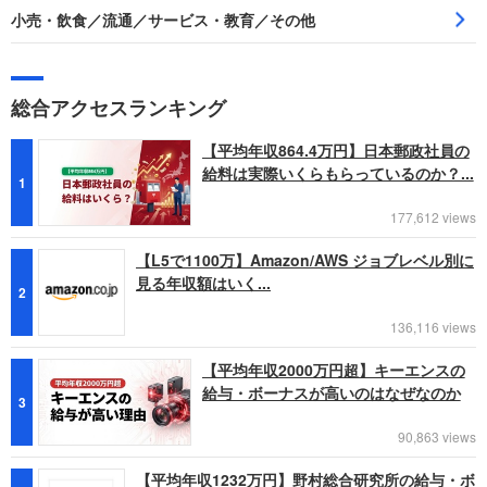
小売・飲食／流通／サービス・教育／その他
総合アクセスランキング
【平均年収864.4万円】日本郵政社員の
給料は実際いくらもらっているのか？...
1
177,612 views
【L5で1100万】Amazon/AWS ジョブレベル別に
見る年収額はいく...
2
136,116 views
【平均年収2000万円超】キーエンスの
給与・ボーナスが高いのはなぜなのか
3
90,863 views
【平均年収1232万円】野村総合研究所の給与・ボ