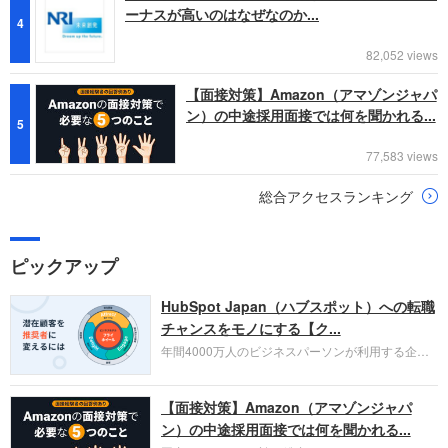
ーナスが高いのはなぜなのか...
4
82,052 views
【面接対策】Amazon（アマゾンジャパ
ン）の中途採用面接では何を聞かれる...
5
77,583 views
総合アクセスランキング
ピックアップ
HubSpot Japan（ハブスポット）への転職
チャンスをモノにする【ク...
年間4000万人のビジネスパーソンが利用する企業
口コミサイト「キャリコネ」の転職エージェントが
お勧めするイチオシ企業をご紹介します。今回はク
【面接対策】Amazon（アマゾンジャパ
ラウド型CRMプラットフォームを提供する
HubSpot Japan（ハブスポット・ジャパン）株式会
ン）の中途採用面接では何を聞かれる...
社です。採用面接対策の企業研究にご活用くださ