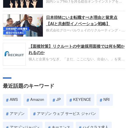
国内シェアNo.1を誇る総合オンラインストアを運
い。
営し、クラウドサービス（AWS）や物流分野でも
圧倒的な存在感を持つAmazon。中途採用面接では
日本IBMにいま転職すべき理由と留意点
過去の具体的な業務成果やリーダーシップの発揮、
失敗からの学びが重視され、人間性やカルチャーフ
【AIと共創型イノベーション戦略】
ィットも評価対象となり、長期的に成長できる仲間
株式会社グローバルウェイのリクルーティング・パ
であるかを多角的に審査されます。
ートナー事業本部です。年間4000万人のビジネス
パーソンが利用する企業口コミサイト「キャリコ
【面接対策】リクルートの中途採用面接では何を聞か
ネ」の転職エージェントがお勧めするイチオシ企業
をご紹介します。今回は、大手外資系IT企業の日本
れるのか
IBMです。採用面接対策の企業研究にご活用くださ
個人と企業をつなぎ、「まだ、ここにない、出会い。」を実現
い。
するリクルートへの転職。中途採用面接は仕事への取り組み方
やこれまでの成果を具体的に問われるほか、「人間性」も評価
されます。即戦力として、一緒に仕事をする仲間として多角的
に評価されるので、事前にしっかり対策して転職を成功させま
最近話題のキーワード
しょう。
AWS
Amazon
JP
KEYENCE
NRI
アマゾン
アマゾン ウェブ サービス ジャパン
アマゾンジャパン
キーエンス
ハイクラス求人