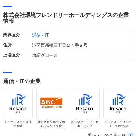
直近の業績では、リユース事業における取引モデルの見直しに
より大幅な減収となりましたが、収益性の改善が進み営業利益
株式会社環境フレンドリーホールディングスの企業
は黒字に転換しました。
情報
通信・IT
業界区分
港区西新橋三丁目２４番９号
住所
東証グロース
上場区分
通信・ITの企業
トビラシステムズ株
朝日放送グループホ
株式会社ＦＦＲＩセ
グロースエクスパー
式会社
ールディングス株式
キュリティ
トナーズ株式会社
会社
通信・ITの企業一覧