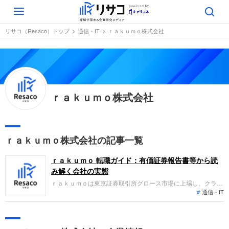
Toggle
navigation
リサコ（Resaco）トップ
通信・IT
ｒａｋｕｍｏ株式会社
ｒａｋｕｍｏ株式会社
ｒａｋｕｍｏ株式会社の記事一覧
ｒａｋｕｍｏ 転職ガイド：有価証券報告書等から読
み解く会社の実態
ｒａｋｕｍｏは東京証券取引所グロース市場に上場し、クラウ
通信・IT
ド型の企業向けグループウェア製品等のITビジネスソリューシ
ョン事業を展開しています。直近の業績は、ライセンスサービ
スの拡販や価格改定、新規子会社化の効果により、売上高、利
益ともに前期を上回る増収増益を達成し、順調な成長を続けて