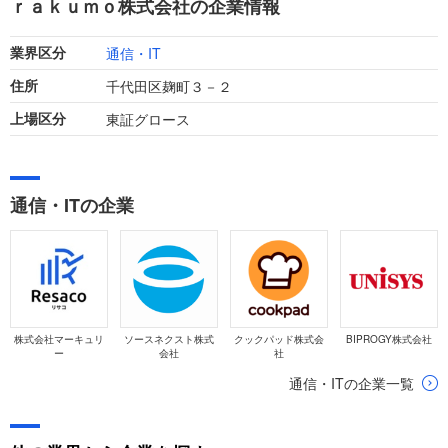
ｒａｋｕｍｏ株式会社の企業情報
います。
通信・IT
業界区分
千代田区麹町３－２
住所
東証グロース
上場区分
通信・ITの企業
株式会社マーキュリ
ソースネクスト株式
クックパッド株式会
BIPROGY株式会社
ー
会社
社
通信・ITの企業一覧