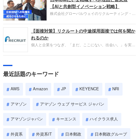
失敗からの学びが重視され、人間性やカルチャーフ
【AIと共創型イノベーション戦略】
ィットも評価対象となり、長期的に成長できる仲間
株式会社グローバルウェイのリクルーティング・パ
であるかを多角的に審査されます。
ートナー事業本部です。年間4000万人のビジネス
パーソンが利用する企業口コミサイト「キャリコ
【面接対策】リクルートの中途採用面接では何を聞か
ネ」の転職エージェントがお勧めするイチオシ企業
をご紹介します。今回は、大手外資系IT企業の日本
れるのか
IBMです。採用面接対策の企業研究にご活用くださ
個人と企業をつなぎ、「まだ、ここにない、出会い。」を実現
い。
するリクルートへの転職。中途採用面接は仕事への取り組み方
やこれまでの成果を具体的に問われるほか、「人間性」も評価
されます。即戦力として、一緒に仕事をする仲間として多角的
に評価されるので、事前にしっかり対策して転職を成功させま
最近話題のキーワード
しょう。
AWS
Amazon
JP
KEYENCE
NRI
アマゾン
アマゾン ウェブ サービス ジャパン
アマゾンジャパン
キーエンス
ハイクラス求人
外資系
外資系IT
日本郵政
日本郵政グループ