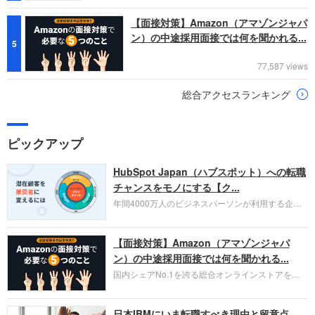
【面接対策】Amazon（アマゾンジャパ
ン）の中途採用面接では何を聞かれる...
5
77,587 views
総合アクセスランキング
ピックアップ
HubSpot Japan（ハブスポット）への転職
チャンスをモノにする【ク...
年間4000万人のビジネスパーソンが利用する企業
口コミサイト「キャリコネ」の転職エージェントが
お勧めするイチオシ企業をご紹介します。今回はク
【面接対策】Amazon（アマゾンジャパ
ラウド型CRMプラットフォームを提供する
HubSpot Japan（ハブスポット・ジャパン）株式会
ン）の中途採用面接では何を聞かれる...
社です。採用面接対策の企業研究にご活用くださ
国内シェアNo.1を誇る総合オンラインストアを運
い。
営し、クラウドサービス（AWS）や物流分野でも
圧倒的な存在感を持つAmazon。中途採用面接では
日本IBMにいま転職すべき理由と留意点
過去の具体的な業務成果やリーダーシップの発揮、