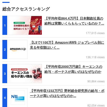
総合アクセスランキング
【平均年収864.4万円】日本郵政社員の
給料は実際いくらもらっているのか？...
1
177,615 views
【L5で1100万】Amazon/AWS ジョブレベル別に
見る年収額はいく...
2
136,118 views
【平均年収2000万円超】キーエンスの
給与・ボーナスが高いのはなぜなのか
3
90,864 views
【平均年収1232万円】野村総合研究所の給与・ボ
ーナスが高いのはなぜなのか...
4
82,054 views