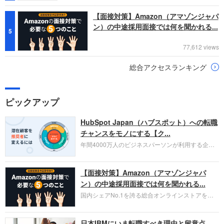
【面接対策】Amazon（アマゾンジャパ
ン）の中途採用面接では何を聞かれる...
5
77,612 views
総合アクセスランキング
ピックアップ
HubSpot Japan（ハブスポット）への転職
チャンスをモノにする【ク...
年間4000万人のビジネスパーソンが利用する企業
口コミサイト「キャリコネ」の転職エージェントが
お勧めするイチオシ企業をご紹介します。今回はク
【面接対策】Amazon（アマゾンジャパ
ラウド型CRMプラットフォームを提供する
HubSpot Japan（ハブスポット・ジャパン）株式会
ン）の中途採用面接では何を聞かれる...
社です。採用面接対策の企業研究にご活用くださ
国内シェアNo.1を誇る総合オンラインストアを運
い。
営し、クラウドサービス（AWS）や物流分野でも
圧倒的な存在感を持つAmazon。中途採用面接では
日本IBMにいま転職すべき理由と留意点
過去の具体的な業務成果やリーダーシップの発揮、