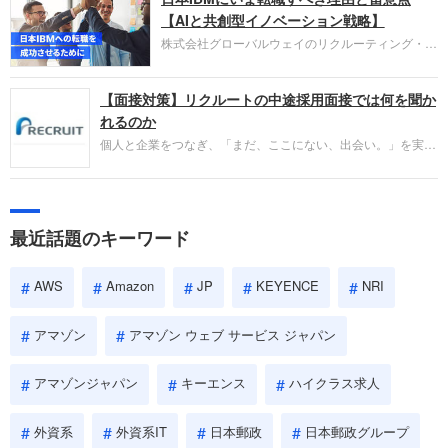
失敗からの学びが重視され、人間性やカルチャーフ
【AIと共創型イノベーション戦略】
ィットも評価対象となり、長期的に成長できる仲間
株式会社グローバルウェイのリクルーティング・パ
であるかを多角的に審査されます。
ートナー事業本部です。年間4000万人のビジネス
パーソンが利用する企業口コミサイト「キャリコ
【面接対策】リクルートの中途採用面接では何を聞か
ネ」の転職エージェントがお勧めするイチオシ企業
をご紹介します。今回は、大手外資系IT企業の日本
れるのか
IBMです。採用面接対策の企業研究にご活用くださ
個人と企業をつなぎ、「まだ、ここにない、出会い。」を実現
い。
するリクルートへの転職。中途採用面接は仕事への取り組み方
やこれまでの成果を具体的に問われるほか、「人間性」も評価
されます。即戦力として、一緒に仕事をする仲間として多角的
に評価されるので、事前にしっかり対策して転職を成功させま
最近話題のキーワード
しょう。
AWS
Amazon
JP
KEYENCE
NRI
アマゾン
アマゾン ウェブ サービス ジャパン
アマゾンジャパン
キーエンス
ハイクラス求人
外資系
外資系IT
日本郵政
日本郵政グループ