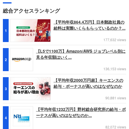
総合アクセスランキング
【平均年収864.4万円】日本郵政社員の
給料は実際いくらもらっているのか？...
1
177,632 views
【L5で1100万】Amazon/AWS ジョブレベル別に
見る年収額はいく...
2
136,153 views
【平均年収2000万円超】キーエンスの
給与・ボーナスが高いのはなぜなのか
3
90,881 views
【平均年収1232万円】野村総合研究所の給与・ボ
ーナスが高いのはなぜなのか...
4
82,072 views