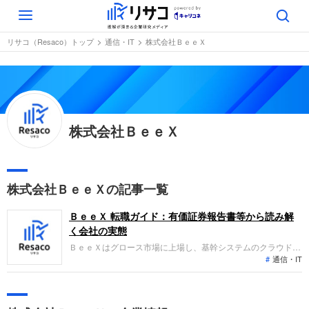
Toggle
navigation
リサコ（Resaco）トップ
通信・IT
株式会社ＢｅｅＸ
株式会社ＢｅｅＸ
株式会社ＢｅｅＸの記事一覧
ＢｅｅＸ 転職ガイド：有価証券報告書等から読み解
く会社の実態
ＢｅｅＸはグロース市場に上場し、基幹システムのクラウド移
通信・IT
行と保守・運用を主軸としたクラウドソリューション事業を展
開する企業です。直近の連結会計年度において売上高は106億
円、経常利益は6億円を計上するなど、業績面では堅調な推移
を見せています。企業のDX需要を背景に、安定的な成長を継