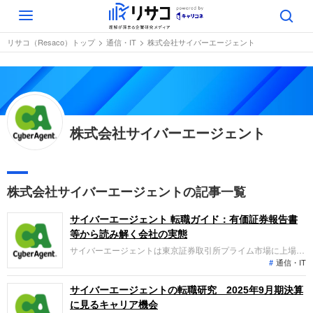
Toggle
navigation
リサコ（Resaco）トップ
通信・IT
株式会社サイバーエージェント
株式会社サイバーエージェント
株式会社サイバーエージェントの記事一覧
サイバーエージェント 転職ガイド：有価証券報告書
等から読み解く会社の実態
サイバーエージェントは東京証券取引所プライム市場に上場
通信・IT
し、新しい未来のテレビ「ABEMA」を運営するメディア&IP事
業、インターネット広告事業、ゲーム事業などを展開していま
す。直近の連結業績では売上高、営業利益ともに増加し、創業
サイバーエージェントの転職研究 2025年9月期決算
以来28期連続の増収を達成するなど好調なトレンドを維持して
に見るキャリア機会