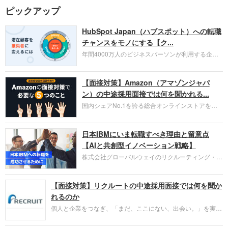
ピックアップ
HubSpot Japan（ハブスポット）への転職
チャンスをモノにする【ク...
年間4000万人のビジネスパーソンが利用する企業
口コミサイト「キャリコネ」の転職エージェントが
お勧めするイチオシ企業をご紹介します。今回はク
【面接対策】Amazon（アマゾンジャパ
ラウド型CRMプラットフォームを提供する
HubSpot Japan（ハブスポット・ジャパン）株式会
ン）の中途採用面接では何を聞かれる...
社です。採用面接対策の企業研究にご活用くださ
国内シェアNo.1を誇る総合オンラインストアを運
い。
営し、クラウドサービス（AWS）や物流分野でも
圧倒的な存在感を持つAmazon。中途採用面接では
日本IBMにいま転職すべき理由と留意点
過去の具体的な業務成果やリーダーシップの発揮、
失敗からの学びが重視され、人間性やカルチャーフ
【AIと共創型イノベーション戦略】
ィットも評価対象となり、長期的に成長できる仲間
株式会社グローバルウェイのリクルーティング・パ
であるかを多角的に審査されます。
ートナー事業本部です。年間4000万人のビジネス
パーソンが利用する企業口コミサイト「キャリコ
【面接対策】リクルートの中途採用面接では何を聞か
ネ」の転職エージェントがお勧めするイチオシ企業
をご紹介します。今回は、大手外資系IT企業の日本
れるのか
IBMです。採用面接対策の企業研究にご活用くださ
個人と企業をつなぎ、「まだ、ここにない、出会い。」を実現
い。
するリクルートへの転職。中途採用面接は仕事への取り組み方
やこれまでの成果を具体的に問われるほか、「人間性」も評価