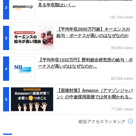
見る年収額はいく...
2
136,109 views
【平均年収2000万円超】キーエンスの
給与・ボーナスが高いのはなぜなのか
3
90,860 views
【平均年収1232万円】野村総合研究所の給与・ボ
ーナスが高いのはなぜなのか...
4
82,048 views
【面接対策】Amazon（アマゾンジャパ
ン）の中途採用面接では何を聞かれる...
5
77,580 views
総合アクセスランキング