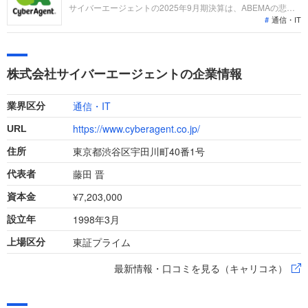
います。
サイバーエージェントの2025年9月期決算は、ABEMAの悲願
通信・IT
の黒字化とゲーム事業の大幅増益により過去最高水準の利益を
達成。「なぜ今サイバーエージェントなのか？」新社長体制へ
の移行という歴史的転換点を迎え、アニメスタジオ設立などの
IP戦略やAI検索時代の広告手法の確立に向けた、専門人材の役
株式会社サイバーエージェントの企業情報
割を整理します。
通信・IT
業界区分
https://www.cyberagent.co.jp/
URL
東京都渋谷区宇田川町40番1号
住所
藤田 晋
代表者
¥7,203,000
資本金
1998年3月
設立年
東証プライム
上場区分
最新情報・口コミを見る（キャリコネ）