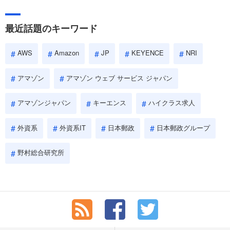
されます。即戦力として、一緒に仕事をする仲間として多角的
に評価されるので、事前にしっかり対策して転職を成功させま
最近話題のキーワード
しょう。
AWS
Amazon
JP
KEYENCE
NRI
アマゾン
アマゾン ウェブ サービス ジャパン
アマゾンジャパン
キーエンス
ハイクラス求人
外資系
外資系IT
日本郵政
日本郵政グループ
野村総合研究所