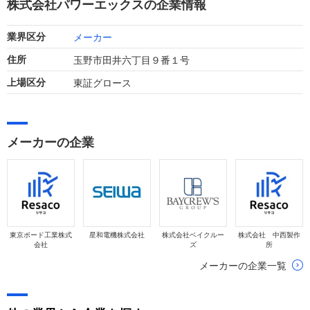
株式会社パワーエックスの企業情報
が進むトレンドにあります。
メーカー
業界区分
玉野市田井六丁目９番１号
住所
東証グロース
上場区分
メーカーの企業
東京ボード工業株式
星和電機株式会社
株式会社ベイクルー
株式会社 中西製作
会社
ズ
所
メーカーの企業一覧