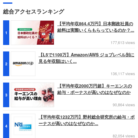
総合アクセスランキング
【平均年収864.4万円】日本郵政社員の
給料は実際いくらもらっているのか？...
1
177,613 views
【L5で1100万】Amazon/AWS ジョブレベル別に
見る年収額はいく...
2
136,117 views
【平均年収2000万円超】キーエンスの
給与・ボーナスが高いのはなぜなのか
3
90,864 views
【平均年収1232万円】野村総合研究所の給与・ボ
ーナスが高いのはなぜなのか...
4
82,054 views