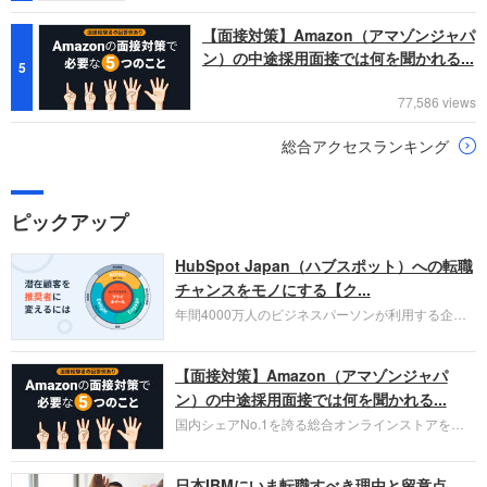
【面接対策】Amazon（アマゾンジャパ
ン）の中途採用面接では何を聞かれる...
5
77,586 views
総合アクセスランキング
ピックアップ
HubSpot Japan（ハブスポット）への転職
チャンスをモノにする【ク...
年間4000万人のビジネスパーソンが利用する企業
口コミサイト「キャリコネ」の転職エージェントが
お勧めするイチオシ企業をご紹介します。今回はク
【面接対策】Amazon（アマゾンジャパ
ラウド型CRMプラットフォームを提供する
HubSpot Japan（ハブスポット・ジャパン）株式会
ン）の中途採用面接では何を聞かれる...
社です。採用面接対策の企業研究にご活用くださ
国内シェアNo.1を誇る総合オンラインストアを運
い。
営し、クラウドサービス（AWS）や物流分野でも
圧倒的な存在感を持つAmazon。中途採用面接では
日本IBMにいま転職すべき理由と留意点
過去の具体的な業務成果やリーダーシップの発揮、