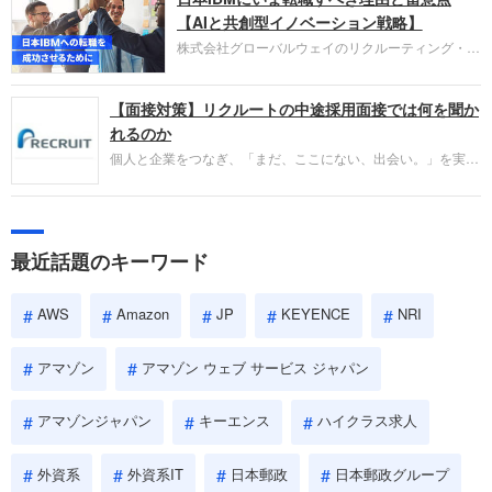
失敗からの学びが重視され、人間性やカルチャーフ
【AIと共創型イノベーション戦略】
ィットも評価対象となり、長期的に成長できる仲間
株式会社グローバルウェイのリクルーティング・パ
であるかを多角的に審査されます。
ートナー事業本部です。年間4000万人のビジネス
パーソンが利用する企業口コミサイト「キャリコ
【面接対策】リクルートの中途採用面接では何を聞か
ネ」の転職エージェントがお勧めするイチオシ企業
をご紹介します。今回は、大手外資系IT企業の日本
れるのか
IBMです。採用面接対策の企業研究にご活用くださ
個人と企業をつなぎ、「まだ、ここにない、出会い。」を実現
い。
するリクルートへの転職。中途採用面接は仕事への取り組み方
やこれまでの成果を具体的に問われるほか、「人間性」も評価
されます。即戦力として、一緒に仕事をする仲間として多角的
に評価されるので、事前にしっかり対策して転職を成功させま
最近話題のキーワード
しょう。
AWS
Amazon
JP
KEYENCE
NRI
アマゾン
アマゾン ウェブ サービス ジャパン
アマゾンジャパン
キーエンス
ハイクラス求人
外資系
外資系IT
日本郵政
日本郵政グループ