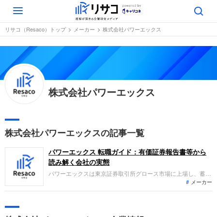
Toggle
navigation
リサコ（Resaco）トップ
メーカー
株式会社パワーエックス
株式会社パワーエックス
株式会社パワーエックスの記事一覧
パワーエックス 転職ガイド：有価証券報告書等から
読み解く会社の実態
パワーエックスは東京証券取引所グロース市場に上場し、蓄電
メーカー
型発電所の開発・製造から系統用蓄電所の企画・運用まで一貫
して手がけるエネルギー企業です。直近の業績は、定置用蓄電
システムの納品が順調に推移し大幅な増収を達成しており、利
益面でも赤字幅が大きく縮小するなど、急速な成長と収益改善