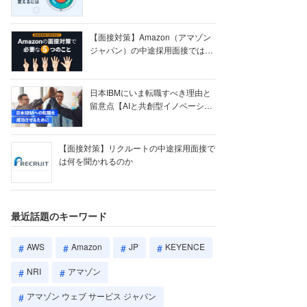
【ク...
【面接対策】Amazon（アマゾン
ジャパン）の中途採用面接では何
を聞かれる...
日本IBMにいま転職すべき理由と
留意点【AIと共創型イノベーショ
ン戦略】
【面接対策】リクルートの中途採用面接で
は何を聞かれるのか
最近話題のキーワード
AWS
Amazon
JP
KEYENCE
NRI
アマゾン
アマゾン ウェブ サービス ジャパン