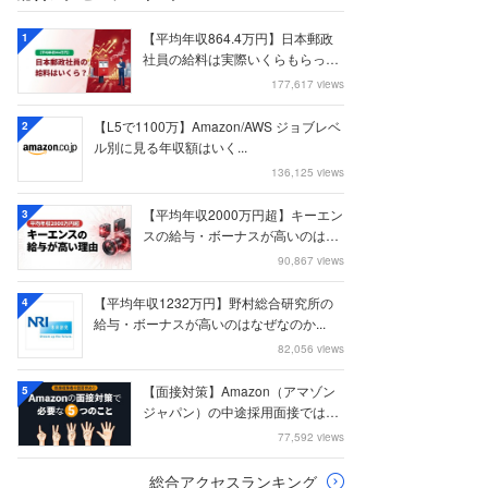
【平均年収864.4万円】日本郵政
1
社員の給料は実際いくらもらって
いるのか？...
177,617 views
【L5で1100万】Amazon/AWS ジョブレベ
2
ル別に見る年収額はいく...
136,125 views
【平均年収2000万円超】キーエン
3
スの給与・ボーナスが高いのはな
ぜなのか
90,867 views
【平均年収1232万円】野村総合研究所の
4
給与・ボーナスが高いのはなぜなのか...
82,056 views
【面接対策】Amazon（アマゾン
5
ジャパン）の中途採用面接では何
を聞かれる...
77,592 views
総合アクセスランキング