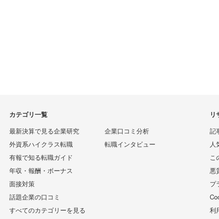
カテゴリ一覧
リ
最新決算で見る企業研究
企業口コミ分析
記
外資系ハイクラス転職
転職インタビュー
人
有報で知る転職ガイド
こ
年収・報酬・ボーナス
悪
面接対策
プ
話題企業の口コミ
C
すべてのカテゴリーを見る
利