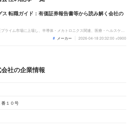
グス 転職ガイド：有価証券報告書等から読み解く会社の
証プライム市場に上場し、半導体・メカトロニクス関連、医療・ヘルスケア
開発・製造・販売を展開しています。直近の業績は、半導体関連やFPD関
メーカー
2026-04-18 20:32:00 +0900
利益ともに増加し、増収増益のトレンドを維持して事業を拡大しています。
式会社の企業情報
１番１０号