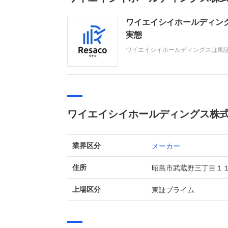
ワイエイシイホールディン
実態
ワイエイシイホールディングスは東
関連、環境・社会インフラ関連製品の
連事業等の好調により売上高・経常
ワイエイシイホールディングス株
メーカー
業界区分
昭島市武蔵野三丁目１
住所
東証プライム
上場区分