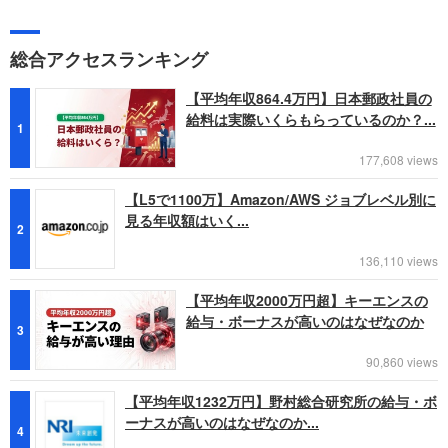
総合アクセスランキング
【平均年収864.4万円】日本郵政社員の
給料は実際いくらもらっているのか？...
1
177,608 views
【L5で1100万】Amazon/AWS ジョブレベル別に
見る年収額はいく...
2
136,110 views
【平均年収2000万円超】キーエンスの
給与・ボーナスが高いのはなぜなのか
3
90,860 views
【平均年収1232万円】野村総合研究所の給与・ボ
ーナスが高いのはなぜなのか...
4