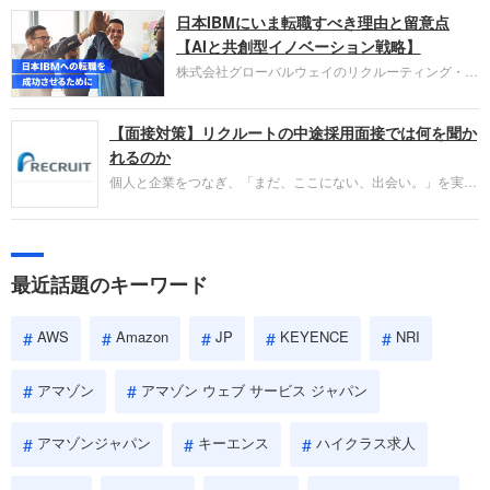
圧倒的な存在感を持つAmazon。中途採用面接では
日本IBMにいま転職すべき理由と留意点
過去の具体的な業務成果やリーダーシップの発揮、
失敗からの学びが重視され、人間性やカルチャーフ
【AIと共創型イノベーション戦略】
ィットも評価対象となり、長期的に成長できる仲間
株式会社グローバルウェイのリクルーティング・パ
であるかを多角的に審査されます。
ートナー事業本部です。年間4000万人のビジネス
パーソンが利用する企業口コミサイト「キャリコ
【面接対策】リクルートの中途採用面接では何を聞か
ネ」の転職エージェントがお勧めするイチオシ企業
をご紹介します。今回は、大手外資系IT企業の日本
れるのか
IBMです。採用面接対策の企業研究にご活用くださ
個人と企業をつなぎ、「まだ、ここにない、出会い。」を実現
い。
するリクルートへの転職。中途採用面接は仕事への取り組み方
やこれまでの成果を具体的に問われるほか、「人間性」も評価
されます。即戦力として、一緒に仕事をする仲間として多角的
に評価されるので、事前にしっかり対策して転職を成功させま
最近話題のキーワード
しょう。
AWS
Amazon
JP
KEYENCE
NRI
アマゾン
アマゾン ウェブ サービス ジャパン
アマゾンジャパン
キーエンス
ハイクラス求人