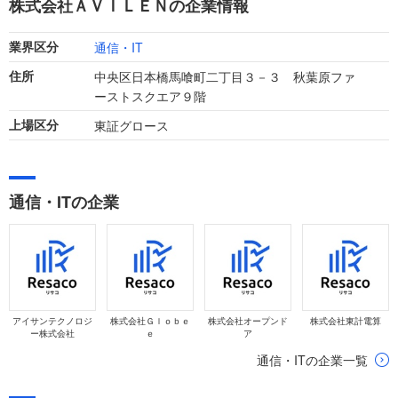
株式会社ＡＶＩＬＥＮの企業情報
けています。
通信・IT
業界区分
中央区日本橋馬喰町二丁目３－３ 秋葉原ファ
住所
ーストスクエア９階
東証グロース
上場区分
通信・ITの企業
アイサンテクノロジ
株式会社Ｇｌｏｂｅ
株式会社オープンド
株式会社東計電算
ー株式会社
ｅ
ア
通信・ITの企業一覧