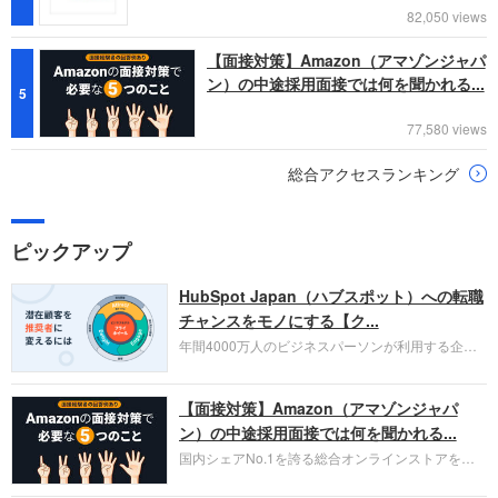
82,050 views
【面接対策】Amazon（アマゾンジャパ
ン）の中途採用面接では何を聞かれる...
5
77,580 views
総合アクセスランキング
ピックアップ
HubSpot Japan（ハブスポット）への転職
チャンスをモノにする【ク...
年間4000万人のビジネスパーソンが利用する企業
口コミサイト「キャリコネ」の転職エージェントが
お勧めするイチオシ企業をご紹介します。今回はク
【面接対策】Amazon（アマゾンジャパ
ラウド型CRMプラットフォームを提供する
HubSpot Japan（ハブスポット・ジャパン）株式会
ン）の中途採用面接では何を聞かれる...
社です。採用面接対策の企業研究にご活用くださ
国内シェアNo.1を誇る総合オンラインストアを運
い。
営し、クラウドサービス（AWS）や物流分野でも