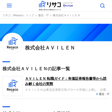
Toggle
navigation
リサコ（Resaco）トップ
通信・IT
株式会社ＡＶＩＬＥＮ
株式会社ＡＶＩＬＥＮ
株式会社ＡＶＩＬＥＮの記事一覧
ＡＶＩＬＥＮ 転職ガイド：有価証券報告書等から読
み解く会社の実態
ＡＶＩＬＥＮは東京証券取引所グロース市場に上場し、企業の
通信・IT
ＡＩ推進を一気通貫で支援するＡＩソリューション事業を展開
しています。独自開発の技術コアモジュールを活用したＡＩソ
フトウエアの開発・実装や、組織開発・人材育成コンテンツを
提供します。直近の業績は大幅な増収増益を達成し、成長を続