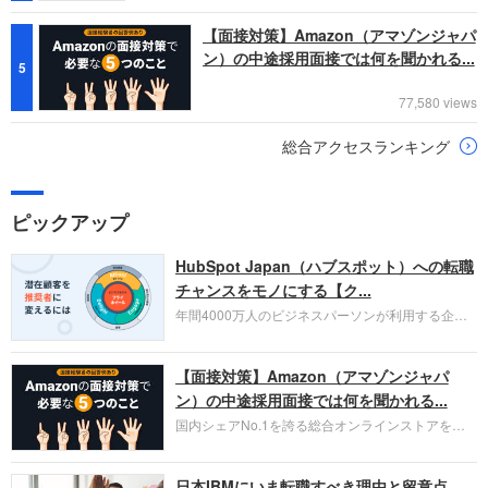
【面接対策】Amazon（アマゾンジャパ
ン）の中途採用面接では何を聞かれる...
5
77,580 views
総合アクセスランキング
ピックアップ
HubSpot Japan（ハブスポット）への転職
チャンスをモノにする【ク...
年間4000万人のビジネスパーソンが利用する企業
口コミサイト「キャリコネ」の転職エージェントが
お勧めするイチオシ企業をご紹介します。今回はク
【面接対策】Amazon（アマゾンジャパ
ラウド型CRMプラットフォームを提供する
HubSpot Japan（ハブスポット・ジャパン）株式会
ン）の中途採用面接では何を聞かれる...
社です。採用面接対策の企業研究にご活用くださ
国内シェアNo.1を誇る総合オンラインストアを運
い。
営し、クラウドサービス（AWS）や物流分野でも
圧倒的な存在感を持つAmazon。中途採用面接では
日本IBMにいま転職すべき理由と留意点
過去の具体的な業務成果やリーダーシップの発揮、