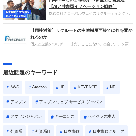
失敗からの学びが重視され、人間性やカルチャーフ
【AIと共創型イノベーション戦略】
ィットも評価対象となり、長期的に成長できる仲間
株式会社グローバルウェイのリクルーティング・パ
であるかを多角的に審査されます。
ートナー事業本部です。年間4000万人のビジネス
パーソンが利用する企業口コミサイト「キャリコ
【面接対策】リクルートの中途採用面接では何を聞か
ネ」の転職エージェントがお勧めするイチオシ企業
をご紹介します。今回は、大手外資系IT企業の日本
れるのか
IBMです。採用面接対策の企業研究にご活用くださ
個人と企業をつなぎ、「まだ、ここにない、出会い。」を実現
い。
するリクルートへの転職。中途採用面接は仕事への取り組み方
やこれまでの成果を具体的に問われるほか、「人間性」も評価
されます。即戦力として、一緒に仕事をする仲間として多角的
に評価されるので、事前にしっかり対策して転職を成功させま
最近話題のキーワード
しょう。
AWS
Amazon
JP
KEYENCE
NRI
アマゾン
アマゾン ウェブ サービス ジャパン
アマゾンジャパン
キーエンス
ハイクラス求人
外資系
外資系IT
日本郵政
日本郵政グループ