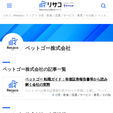
Toggle
navigation
リサコ（Resaco）トップ
小売・飲食／流通／サービス・教育／その他
ペットゴー株式会社
ペットゴー株式会社
ペットゴー株式会社の記事一覧
ペットゴー 転職ガイド：有価証券報告書等から読み
解く会社の実態
ペットゴーは東京証券取引所グロース市場に上場し、ペットヘ
小売・飲食／流通／サービス・教育／その他
ルスケア商品を扱うペットコマース事業やペットメディア事業
を展開する企業です。直近の業績では、一部商流変更やDTCブ
ランド投資により売上高は74.2億円と減収となり経常損失を計
上していますが、コト消費領域への事業領域拡大を推進してい