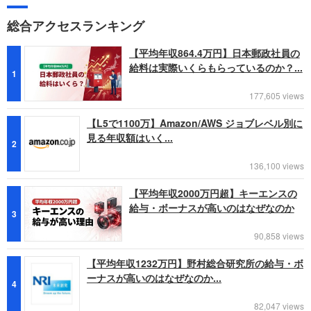
総合アクセスランキング
【平均年収864.4万円】日本郵政社員の
給料は実際いくらもらっているのか？...
1
177,605 views
【L5で1100万】Amazon/AWS ジョブレベル別に
見る年収額はいく...
2
136,100 views
【平均年収2000万円超】キーエンスの
給与・ボーナスが高いのはなぜなのか
3
90,858 views
【平均年収1232万円】野村総合研究所の給与・ボ
ーナスが高いのはなぜなのか...
4
82,047 views