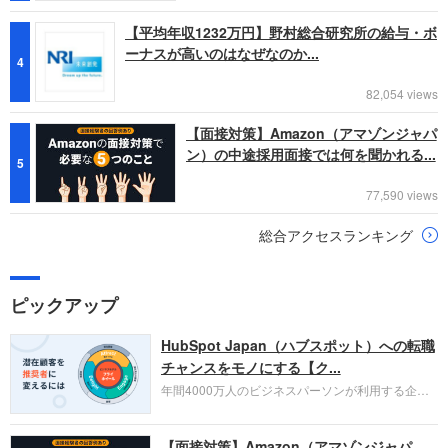
【平均年収1232万円】野村総合研究所の給与・ボ
ーナスが高いのはなぜなのか...
4
82,054 views
【面接対策】Amazon（アマゾンジャパ
ン）の中途採用面接では何を聞かれる...
5
77,590 views
総合アクセスランキング
ピックアップ
HubSpot Japan（ハブスポット）への転職
チャンスをモノにする【ク...
年間4000万人のビジネスパーソンが利用する企業
口コミサイト「キャリコネ」の転職エージェントが
お勧めするイチオシ企業をご紹介します。今回はク
【面接対策】Amazon（アマゾンジャパ
ラウド型CRMプラットフォームを提供する