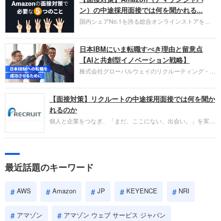
HubSpot Japan（ハブスポット・ジャパン）株式会
ン）の中途採用面接では何を聞かれる...
社です。採用面接対策の企業研究にご活用くださ
国内シェアNo.1を誇る総合オンラインストアを運
い。
営し、クラウドサービス（AWS）や物流分野でも
圧倒的な存在感を持つAmazon。中途採用面接では
日本IBMにいま転職すべき理由と留意点
過去の具体的な業務成果やリーダーシップの発揮、
失敗からの学びが重視され、人間性やカルチャーフ
【AIと共創型イノベーション戦略】
ィットも評価対象となり、長期的に成長できる仲間
株式会社グローバルウェイのリクルーティング・パ
であるかを多角的に審査されます。
ートナー事業本部です。年間4000万人のビジネス
パーソンが利用する企業口コミサイト「キャリコ
【面接対策】リクルートの中途採用面接では何を聞か
ネ」の転職エージェントがお勧めするイチオシ企業
をご紹介します。今回は、大手外資系IT企業の日本
れるのか
IBMです。採用面接対策の企業研究にご活用くださ
個人と企業をつなぎ、「まだ、ここにない、出会い。」を実現
い。
するリクルートへの転職。中途採用面接は仕事への取り組み方
やこれまでの成果を具体的に問われるほか、「人間性」も評価
されます。即戦力として、一緒に仕事をする仲間として多角的
に評価されるので、事前にしっかり対策して転職を成功させま
最近話題のキーワード
しょう。
AWS
Amazon
JP
KEYENCE
NRI
アマゾン
アマゾン ウェブ サービス ジャパン