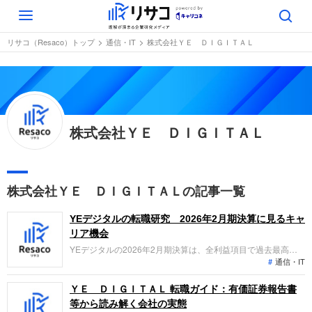
Toggle
navigation
リサコ（Resaco）トップ
通信・IT
株式会社ＹＥ ＤＩＧＩＴＡＬ
株式会社ＹＥ ＤＩＧＩＴＡＬ
株式会社ＹＥ ＤＩＧＩＴＡＬの記事一覧
YEデジタルの転職研究 2026年2月期決算に見るキャ
リア機会
YEデジタルの2026年2月期決算は、全利益項目で過去最高を
通信・IT
更新。生成AI活用により開発工数を50%削減するなど、圧倒的
な生産性向上を実現しています。「なぜ今YEデジタルなの
か？」「転職希望者がどの事業で、どんな役割を担えるのか」
ＹＥ ＤＩＧＩＴＡＬ 転職ガイド：有価証券報告書
を整理します。
等から読み解く会社の実態