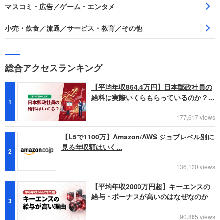
マスコミ・広告／ゲーム・エンタメ
小売・飲食／流通／サービス・教育／その他
総合アクセスランキング
【平均年収864.4万円】日本郵政社員の
給料は実際いくらもらっているのか？...
1
177,617 views
【L5で1100万】Amazon/AWS ジョブレベル別に
見る年収額はいく...
2
136,120 views
【平均年収2000万円超】キーエンスの
給与・ボーナスが高いのはなぜなのか
3
90,865 views