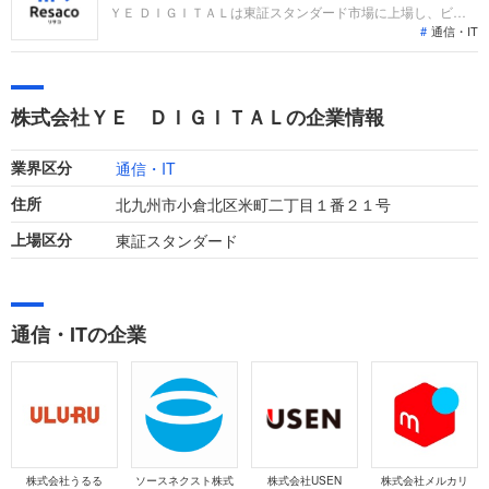
ＹＥ ＤＩＧＩＴＡＬは東証スタンダード市場に上場し、ビジ
通信・IT
ネスおよびＩｏＴソリューション事業を展開する企業です。安
川電機グループとして製造業で培った技術力を強みに企業のＤ
Ｘを支援しています。直近の業績は売上高203億円、営業利益
16億円と増収増益で推移し、着実な成長を遂げています。
株式会社ＹＥ ＤＩＧＩＴＡＬの企業情報
通信・IT
業界区分
北九州市小倉北区米町二丁目１番２１号
住所
東証スタンダード
上場区分
通信・ITの企業
株式会社うるる
ソースネクスト株式
株式会社USEN
株式会社メルカリ