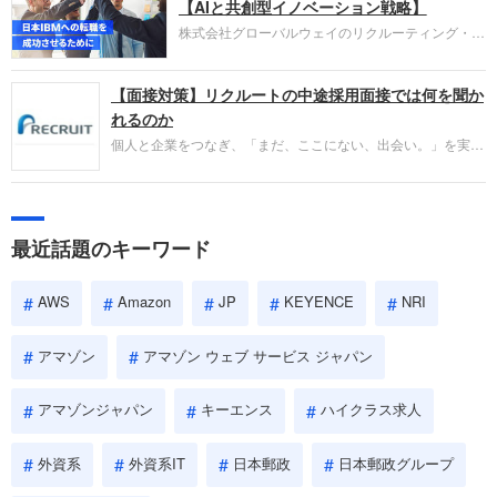
失敗からの学びが重視され、人間性やカルチャーフ
【AIと共創型イノベーション戦略】
ィットも評価対象となり、長期的に成長できる仲間
株式会社グローバルウェイのリクルーティング・パ
であるかを多角的に審査されます。
ートナー事業本部です。年間4000万人のビジネス
パーソンが利用する企業口コミサイト「キャリコ
【面接対策】リクルートの中途採用面接では何を聞か
ネ」の転職エージェントがお勧めするイチオシ企業
をご紹介します。今回は、大手外資系IT企業の日本
れるのか
IBMです。採用面接対策の企業研究にご活用くださ
個人と企業をつなぎ、「まだ、ここにない、出会い。」を実現
い。
するリクルートへの転職。中途採用面接は仕事への取り組み方
やこれまでの成果を具体的に問われるほか、「人間性」も評価
されます。即戦力として、一緒に仕事をする仲間として多角的
に評価されるので、事前にしっかり対策して転職を成功させま
最近話題のキーワード
しょう。
AWS
Amazon
JP
KEYENCE
NRI
アマゾン
アマゾン ウェブ サービス ジャパン
アマゾンジャパン
キーエンス
ハイクラス求人
外資系
外資系IT
日本郵政
日本郵政グループ