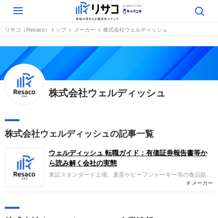
Toggle
navigation
リサコ（Resaco）トップ
メーカー
株式会社ウェルディッシュ
株式会社ウェルディッシュ
株式会社ウェルディッシュの記事一覧
ウェルディッシュ 転職ガイド：有価証券報告書等か
ら読み解く会社の実態
東証スタンダード上場。麦茶やビーフジャーキー等の食品販売
メーカー
や介護施設向けサービスを行うウェルネス事業、医療化粧品を
扱うメディカルコスメ事業を展開しています。決算期変更に伴
う5ヶ月間の変則決算ですが、売上高13億円、経常利益0.4億円
を計上し、黒字基調を維持しています。