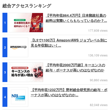
総合アクセスランキング
【平均年収864.4万円】日本郵政社員の
給料は実際いくらもらっているのか？...
1
177,608 views
【L5で1100万】Amazon/AWS ジョブレベル別に
見る年収額はいく...
2
136,109 views
【平均年収2000万円超】キーエンスの
給与・ボーナスが高いのはなぜなのか
3
90,860 views
【平均年収1232万円】野村総合研究所の給与・ボ
ーナスが高いのはなぜなのか...
4
82,048 views