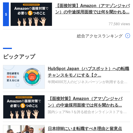
【面接対策】Amazon（アマゾンジャパ
ン）の中途採用面接では何を聞かれる...
5
77,580 views
総合アクセスランキング
ピックアップ
HubSpot Japan（ハブスポット）への転職
チャンスをモノにする【ク...
年間4000万人のビジネスパーソンが利用する企業
口コミサイト「キャリコネ」の転職エージェントが
お勧めするイチオシ企業をご紹介します。今回はク
【面接対策】Amazon（アマゾンジャパ
ラウド型CRMプラットフォームを提供する
HubSpot Japan（ハブスポット・ジャパン）株式会
ン）の中途採用面接では何を聞かれる...
社です。採用面接対策の企業研究にご活用くださ
国内シェアNo.1を誇る総合オンラインストアを運
い。
営し、クラウドサービス（AWS）や物流分野でも
圧倒的な存在感を持つAmazon。中途採用面接では
日本IBMにいま転職すべき理由と留意点
過去の具体的な業務成果やリーダーシップの発揮、