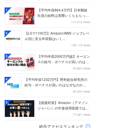
【平均年収864.4万円】日本郵政
1
社員の給料は実際いくらもらって
いるのか？...
177,615 views
【L5で1100万】Amazon/AWS ジョブレベ
2
ル別に見る年収額はいく...
136,118 views
【平均年収2000万円超】キーエン
3
スの給与・ボーナスが高いのはな
ぜなのか
90,864 views
【平均年収1232万円】野村総合研究所の
4
給与・ボーナスが高いのはなぜなのか...
82,054 views
【面接対策】Amazon（アマゾン
5
ジャパン）の中途採用面接では何
を聞かれる...
77,587 views
総合アクセスランキング