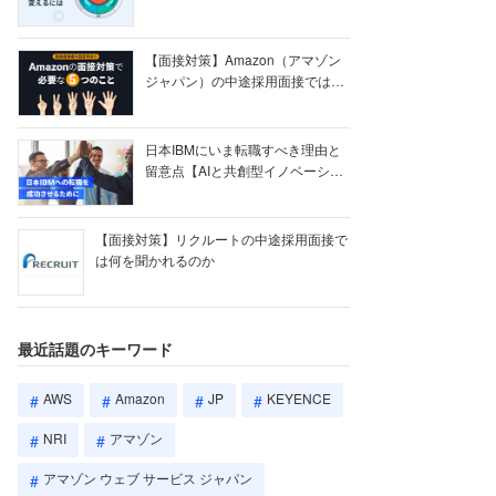
【ク...
【面接対策】Amazon（アマゾン
ジャパン）の中途採用面接では何
を聞かれる...
日本IBMにいま転職すべき理由と
留意点【AIと共創型イノベーショ
ン戦略】
【面接対策】リクルートの中途採用面接で
は何を聞かれるのか
最近話題のキーワード
AWS
Amazon
JP
KEYENCE
NRI
アマゾン
アマゾン ウェブ サービス ジャパン