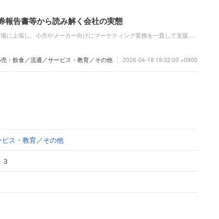
証券報告書等から読み解く会社の実態
市場に上場し、小売やメーカー向けにマーケティング業務を一貫して支援す
ス事業」を展開しています。直近の業績は、ドラッグストア向け共同配送や
引し、大幅な増収増益を達成して成長を続けています。
小売・飲食／流通／サービス・教育／その他
2026-04-18 18:32:00 +0900
ービス・教育／その他
－３