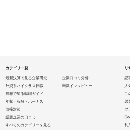
カテゴリ一覧
リ
最新決算で見る企業研究
企業口コミ分析
記
外資系ハイクラス転職
転職インタビュー
人
有報で知る転職ガイド
こ
年収・報酬・ボーナス
悪
面接対策
プ
話題企業の口コミ
C
すべてのカテゴリーを見る
利