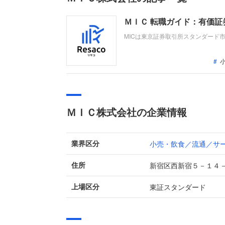
ＭＩＣ 転職ガイド：有価
MICは東京証券取引所スタンダード
る「リテール販促360°フルサービ
DXクラウドサービスの導入拡大が牽
ＭＩＣ株式会社の企業情報
小売・飲食／流通／サ
業界区分
新宿区西新宿５－１４
住所
東証スタンダード
上場区分