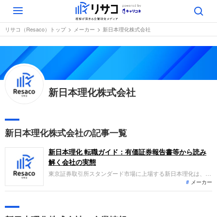
Toggle
navigation
リサコ（Resaco）トップ
メーカー
新日本理化株式会社
新日本理化株式会社
新日本理化株式会社の記事一覧
新日本理化 転職ガイド：有価証券報告書等から読み
解く会社の実態
東京証券取引所スタンダード市場に上場する新日本理化は、天
メーカー
然油脂を原料とする脂肪酸や高級アルコール、石油化学製品を
原料とする可塑剤などの製造販売を主力とする化学素材メーカ
ーです。直近の業績は、汎用品の価格競争激化等により減収と
なったものの、投資有価証券売却益の計上等により最終増益を