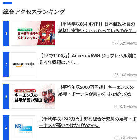
総合アクセスランキング
【平均年収864.4万円】日本郵政社員の
給料は実際いくらもらっているのか？...
1
177,625 views
【L5で1100万】Amazon/AWS ジョブレベル別に
見る年収額はいく...
2
136,140 views
【平均年収2000万円超】キーエンスの
給与・ボーナスが高いのはなぜなのか
3
90,875 views
【平均年収1232万円】野村総合研究所の給与・ボ
ーナスが高いのはなぜなのか...
4
82,062 views