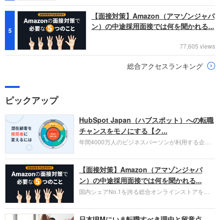
【面接対策】Amazon（アマゾンジャパ
ン）の中途採用面接では何を聞かれる...
5
77,605 views
総合アクセスランキング
ピックアップ
HubSpot Japan（ハブスポット）への転職
チャンスをモノにする【ク...
年間4000万人のビジネスパーソンが利用する企業
口コミサイト「キャリコネ」の転職エージェントが
お勧めするイチオシ企業をご紹介します。今回はク
【面接対策】Amazon（アマゾンジャパ
ラウド型CRMプラットフォームを提供する
HubSpot Japan（ハブスポット・ジャパン）株式会
ン）の中途採用面接では何を聞かれる...
社です。採用面接対策の企業研究にご活用くださ
国内シェアNo.1を誇る総合オンラインストアを運
い。
営し、クラウドサービス（AWS）や物流分野でも
圧倒的な存在感を持つAmazon。中途採用面接では
日本IBMにいま転職すべき理由と留意点
過去の具体的な業務成果やリーダーシップの発揮、