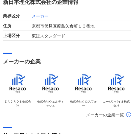
新日本理化株式会社の企業情報
確保しています。
メーカー
業界区分
京都市伏見区葭島矢倉町１３番地
住所
東証スタンダード
上場区分
メーカーの企業
ＺＡＣＲＯＳ株式会
株式会社ウェルディ
株式会社クロスフォ
コージンバイオ株式
社
ッシュ
ー
会社
メーカーの企業一覧