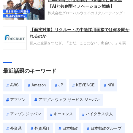
失敗からの学びが重視され、人間性やカルチャーフ
【AIと共創型イノベーション戦略】
ィットも評価対象となり、長期的に成長できる仲間
株式会社グローバルウェイのリクルーティング・パ
であるかを多角的に審査されます。
ートナー事業本部です。年間4000万人のビジネス
パーソンが利用する企業口コミサイト「キャリコ
【面接対策】リクルートの中途採用面接では何を聞か
ネ」の転職エージェントがお勧めするイチオシ企業
をご紹介します。今回は、大手外資系IT企業の日本
れるのか
IBMです。採用面接対策の企業研究にご活用くださ
個人と企業をつなぎ、「まだ、ここにない、出会い。」を実現
い。
するリクルートへの転職。中途採用面接は仕事への取り組み方
やこれまでの成果を具体的に問われるほか、「人間性」も評価
されます。即戦力として、一緒に仕事をする仲間として多角的
に評価されるので、事前にしっかり対策して転職を成功させま
最近話題のキーワード
しょう。
AWS
Amazon
JP
KEYENCE
NRI
アマゾン
アマゾン ウェブ サービス ジャパン
アマゾンジャパン
キーエンス
ハイクラス求人
外資系
外資系IT
日本郵政
日本郵政グループ