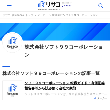
Toggle
navigation
リサコ（Resaco）トップ
メーカー
株式会社ソフト９９コーポレーション
株式会社ソフト９９コーポレーショ
ン
株式会社ソフト９９コーポレーションの記事一覧
ソフト９９コーポレーション 転職ガイド：有価証券
報告書等から読み解く会社の実態
ソフト９９コーポレーションは、東京証券取引所スタンダード
メーカー
市場に上場する自動車用ケミカル品などの製造販売を主力とす
る企業です。ファインケミカル、ポーラスマテリアル、サービ
ス、不動産関連事業を展開しています。直近の業績は、売上