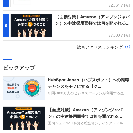
82,061 views
【面接対策】Amazon（アマゾンジャパ
ン）の中途採用面接では何を聞かれる...
5
77,600 views
総合アクセスランキング
ピックアップ
HubSpot Japan（ハブスポット）への転職
チャンスをモノにする【ク...
年間4000万人のビジネスパーソンが利用する企業
口コミサイト「キャリコネ」の転職エージェントが
お勧めするイチオシ企業をご紹介します。今回はク
【面接対策】Amazon（アマゾンジャパ
ラウド型CRMプラットフォームを提供する
HubSpot Japan（ハブスポット・ジャパン）株式会
ン）の中途採用面接では何を聞かれる...
社です。採用面接対策の企業研究にご活用くださ
国内シェアNo.1を誇る総合オンラインストアを運
い。
営し、クラウドサービス（AWS）や物流分野でも