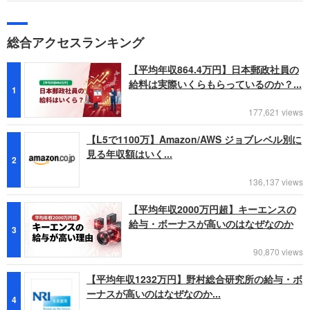
総合アクセスランキング
【平均年収864.4万円】日本郵政社員の
給料は実際いくらもらっているのか？...
1
177,621 views
【L5で1100万】Amazon/AWS ジョブレベル別に
見る年収額はいく...
2
136,137 views
【平均年収2000万円超】キーエンスの
給与・ボーナスが高いのはなぜなのか
3
90,870 views
【平均年収1232万円】野村総合研究所の給与・ボ
ーナスが高いのはなぜなのか...
4