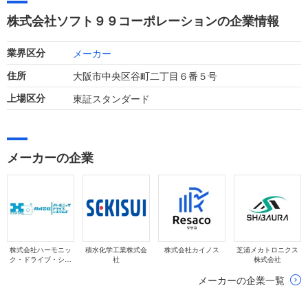
高、利益ともに前年を上回り、増収増益の好調なトレンドを維
株式会社ソフト９９コーポレーションの企業情報
持しています。
メーカー
業界区分
大阪市中央区谷町二丁目６番５号
住所
東証スタンダード
上場区分
メーカーの企業
株式会社ハーモニッ
積水化学工業株式会
株式会社カイノス
芝浦メカトロニクス
ク・ドライブ・シス
社
株式会社
テムズ
メーカーの企業一覧