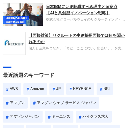
圧倒的な存在感を持つAmazon。中途採用面接では
日本IBMにいま転職すべき理由と留意点
過去の具体的な業務成果やリーダーシップの発揮、
失敗からの学びが重視され、人間性やカルチャーフ
【AIと共創型イノベーション戦略】
ィットも評価対象となり、長期的に成長できる仲間
株式会社グローバルウェイのリクルーティング・パ
であるかを多角的に審査されます。
ートナー事業本部です。年間4000万人のビジネス
パーソンが利用する企業口コミサイト「キャリコ
【面接対策】リクルートの中途採用面接では何を聞か
ネ」の転職エージェントがお勧めするイチオシ企業
をご紹介します。今回は、大手外資系IT企業の日本
れるのか
IBMです。採用面接対策の企業研究にご活用くださ
個人と企業をつなぎ、「まだ、ここにない、出会い。」を実現
い。
するリクルートへの転職。中途採用面接は仕事への取り組み方
やこれまでの成果を具体的に問われるほか、「人間性」も評価
されます。即戦力として、一緒に仕事をする仲間として多角的
に評価されるので、事前にしっかり対策して転職を成功させま
最近話題のキーワード
しょう。
AWS
Amazon
JP
KEYENCE
NRI
アマゾン
アマゾン ウェブ サービス ジャパン
アマゾンジャパン
キーエンス
ハイクラス求人