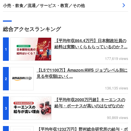
小売・飲食／流通／サービス・教育／その他
総合アクセスランキング
【平均年収864.4万円】日本郵政社員の
給料は実際いくらもらっているのか？...
1
177,619 views
【L5で1100万】Amazon/AWS ジョブレベル別に
見る年収額はいく...
2
136,135 views
【平均年収2000万円超】キーエンスの
給与・ボーナスが高いのはなぜなのか
3
90,869 views
【平均年収1232万円】野村総合研究所の給与・ボ