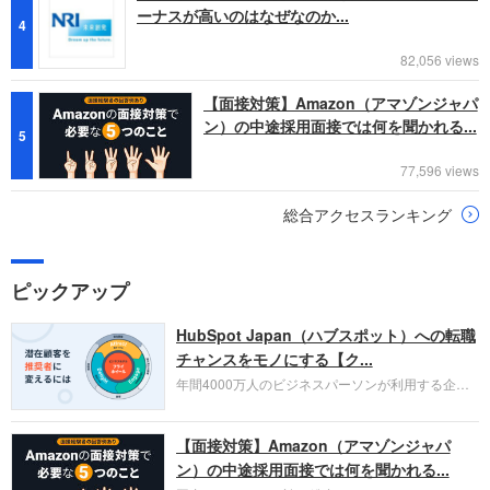
ーナスが高いのはなぜなのか...
4
82,056 views
【面接対策】Amazon（アマゾンジャパ
ン）の中途採用面接では何を聞かれる...
5
77,596 views
総合アクセスランキング
ピックアップ
HubSpot Japan（ハブスポット）への転職
チャンスをモノにする【ク...
年間4000万人のビジネスパーソンが利用する企業
口コミサイト「キャリコネ」の転職エージェントが
お勧めするイチオシ企業をご紹介します。今回はク
【面接対策】Amazon（アマゾンジャパ
ラウド型CRMプラットフォームを提供する
HubSpot Japan（ハブスポット・ジャパン）株式会
ン）の中途採用面接では何を聞かれる...
社です。採用面接対策の企業研究にご活用くださ