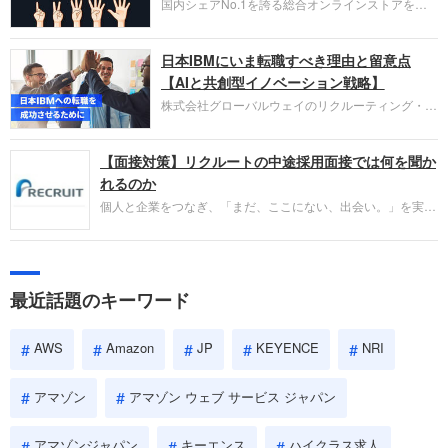
国内シェアNo.1を誇る総合オンラインストアを運
い。
営し、クラウドサービス（AWS）や物流分野でも
圧倒的な存在感を持つAmazon。中途採用面接では
日本IBMにいま転職すべき理由と留意点
過去の具体的な業務成果やリーダーシップの発揮、
失敗からの学びが重視され、人間性やカルチャーフ
【AIと共創型イノベーション戦略】
ィットも評価対象となり、長期的に成長できる仲間
株式会社グローバルウェイのリクルーティング・パ
であるかを多角的に審査されます。
ートナー事業本部です。年間4000万人のビジネス
パーソンが利用する企業口コミサイト「キャリコ
【面接対策】リクルートの中途採用面接では何を聞か
ネ」の転職エージェントがお勧めするイチオシ企業
をご紹介します。今回は、大手外資系IT企業の日本
れるのか
IBMです。採用面接対策の企業研究にご活用くださ
個人と企業をつなぎ、「まだ、ここにない、出会い。」を実現
い。
するリクルートへの転職。中途採用面接は仕事への取り組み方
やこれまでの成果を具体的に問われるほか、「人間性」も評価
されます。即戦力として、一緒に仕事をする仲間として多角的
に評価されるので、事前にしっかり対策して転職を成功させま
最近話題のキーワード
しょう。
AWS
Amazon
JP
KEYENCE
NRI
アマゾン
アマゾン ウェブ サービス ジャパン
アマゾンジャパン
キーエンス
ハイクラス求人