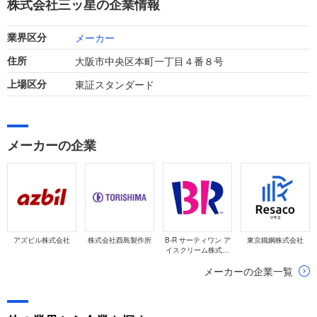
株式会社三ッ星の企業情報
推移しています。
メーカー
業界区分
大阪市中央区本町一丁目４番８号
住所
東証スタンダード
上場区分
メーカーの企業
アズビル株式会社
株式会社酉島製作所
B-R サーティワン ア
東京鐵鋼株式会社
イスクリーム株式会
社
メーカーの企業一覧