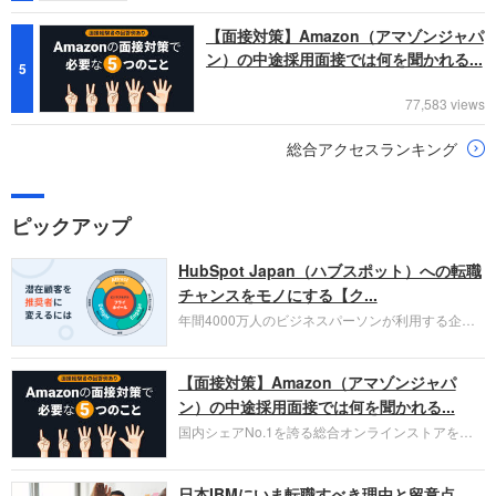
【面接対策】Amazon（アマゾンジャパ
ン）の中途採用面接では何を聞かれる...
5
77,583 views
総合アクセスランキング
ピックアップ
HubSpot Japan（ハブスポット）への転職
チャンスをモノにする【ク...
年間4000万人のビジネスパーソンが利用する企業
口コミサイト「キャリコネ」の転職エージェントが
お勧めするイチオシ企業をご紹介します。今回はク
【面接対策】Amazon（アマゾンジャパ
ラウド型CRMプラットフォームを提供する
HubSpot Japan（ハブスポット・ジャパン）株式会
ン）の中途採用面接では何を聞かれる...
社です。採用面接対策の企業研究にご活用くださ
国内シェアNo.1を誇る総合オンラインストアを運
い。
営し、クラウドサービス（AWS）や物流分野でも
圧倒的な存在感を持つAmazon。中途採用面接では
日本IBMにいま転職すべき理由と留意点
過去の具体的な業務成果やリーダーシップの発揮、