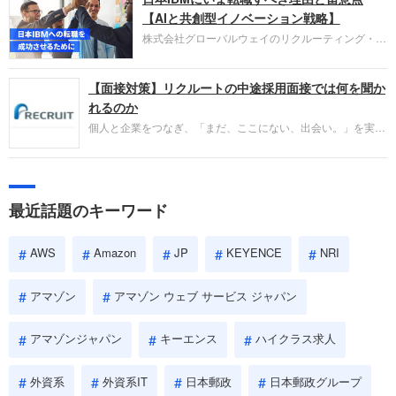
失敗からの学びが重視され、人間性やカルチャーフ
【AIと共創型イノベーション戦略】
ィットも評価対象となり、長期的に成長できる仲間
株式会社グローバルウェイのリクルーティング・パ
であるかを多角的に審査されます。
ートナー事業本部です。年間4000万人のビジネス
パーソンが利用する企業口コミサイト「キャリコ
【面接対策】リクルートの中途採用面接では何を聞か
ネ」の転職エージェントがお勧めするイチオシ企業
をご紹介します。今回は、大手外資系IT企業の日本
れるのか
IBMです。採用面接対策の企業研究にご活用くださ
個人と企業をつなぎ、「まだ、ここにない、出会い。」を実現
い。
するリクルートへの転職。中途採用面接は仕事への取り組み方
やこれまでの成果を具体的に問われるほか、「人間性」も評価
されます。即戦力として、一緒に仕事をする仲間として多角的
に評価されるので、事前にしっかり対策して転職を成功させま
最近話題のキーワード
しょう。
AWS
Amazon
JP
KEYENCE
NRI
アマゾン
アマゾン ウェブ サービス ジャパン
アマゾンジャパン
キーエンス
ハイクラス求人
外資系
外資系IT
日本郵政
日本郵政グループ