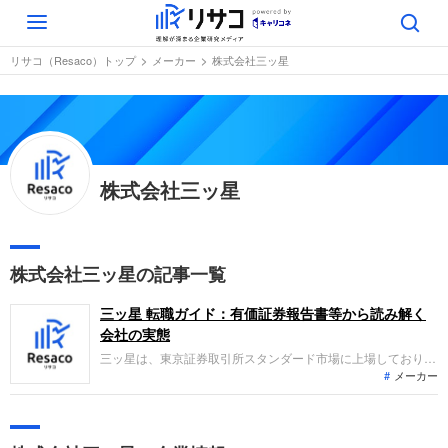
Toggle
navigation
リサコ（Resaco）トップ
メーカー
株式会社三ッ星
株式会社三ッ星
株式会社三ッ星の記事一覧
三ッ星 転職ガイド：有価証券報告書等から読み解く
会社の実態
三ッ星は、東京証券取引所スタンダード市場に上場しており、
メーカー
ゴム電線やプラスチック電線、合成樹脂異形押出品、電熱線な
どの製造販売を主力事業として展開しています。直近の業績ト
レンドとしては、材料価格の高騰やコスト上昇への価格転嫁を
進めたことなどにより、前年同期比で増収増益を達成し堅調に