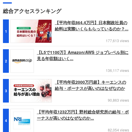
総合アクセスランキング
【平均年収864.4万円】日本郵政社員の
給料は実際いくらもらっているのか？...
1
177,613 views
【L5で1100万】Amazon/AWS ジョブレベル別に
見る年収額はいく...
2
136,117 views
【平均年収2000万円超】キーエンスの
給与・ボーナスが高いのはなぜなのか
3
90,863 views
【平均年収1232万円】野村総合研究所の給与・ボ
ーナスが高いのはなぜなのか...
4
82,054 views