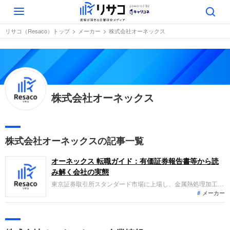
Toggle
navigation
リサコ（Resaco）トップ
メーカー
株式会社オーネックス
株式会社オーネックス
株式会社オーネックスの記事一覧
オーネックス 転職ガイド：有価証券報告書等から読
み解く会社の実態
東京証券取引所スタンダード市場に上場し、金属熱処理加工事
メーカー
業と運送事業を展開。直近の業績は、売上高が増加したもの
の、人件費等の増加により営業損失および経常損失を計上し、
増収減益となりましたが、固定資産売却益の計上により当期純
利益は黒字転換しました。