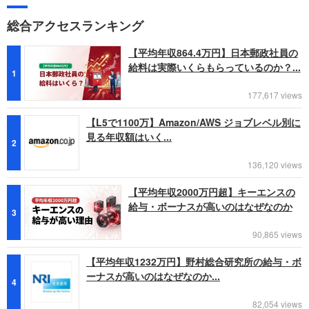
総合アクセスランキング
【平均年収864.4万円】日本郵政社員の
給料は実際いくらもらっているのか？...
1
177,617 views
【L5で1100万】Amazon/AWS ジョブレベル別に
見る年収額はいく...
2
136,120 views
【平均年収2000万円超】キーエンスの
給与・ボーナスが高いのはなぜなのか
3
90,865 views
【平均年収1232万円】野村総合研究所の給与・ボ
ーナスが高いのはなぜなのか...
4
82,054 views