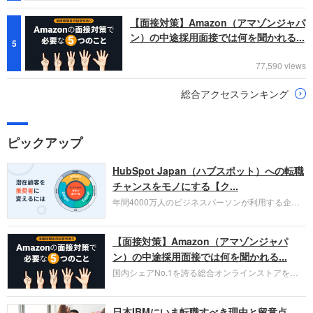
【面接対策】Amazon（アマゾンジャパ
ン）の中途採用面接では何を聞かれる...
5
77,590 views
総合アクセスランキング
ピックアップ
HubSpot Japan（ハブスポット）への転職
チャンスをモノにする【ク...
年間4000万人のビジネスパーソンが利用する企業
口コミサイト「キャリコネ」の転職エージェントが
お勧めするイチオシ企業をご紹介します。今回はク
【面接対策】Amazon（アマゾンジャパ
ラウド型CRMプラットフォームを提供する
HubSpot Japan（ハブスポット・ジャパン）株式会
ン）の中途採用面接では何を聞かれる...
社です。採用面接対策の企業研究にご活用くださ
国内シェアNo.1を誇る総合オンラインストアを運
い。
営し、クラウドサービス（AWS）や物流分野でも
圧倒的な存在感を持つAmazon。中途採用面接では
日本IBMにいま転職すべき理由と留意点
過去の具体的な業務成果やリーダーシップの発揮、