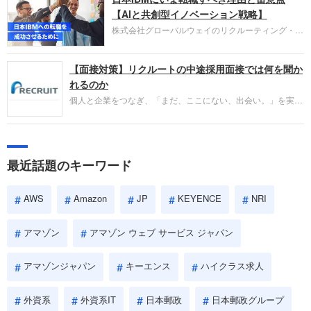
失敗からの学びが重視され、人間性やカルチャーフ
【AIと共創型イノベーション戦略】
ィットも評価対象となり、長期的に成長できる仲間
株式会社グローバルウェイのリクルーティング・パ
であるかを多角的に審査されます。
ートナー事業本部です。年間4000万人のビジネス
パーソンが利用する企業口コミサイト「キャリコ
【面接対策】リクルートの中途採用面接では何を聞か
ネ」の転職エージェントがお勧めするイチオシ企業
をご紹介します。今回は、大手外資系IT企業の日本
れるのか
IBMです。採用面接対策の企業研究にご活用くださ
個人と企業をつなぎ、「まだ、ここにない、出会い。」を実現
い。
するリクルートへの転職。中途採用面接は仕事への取り組み方
やこれまでの成果を具体的に問われるほか、「人間性」も評価
されます。即戦力として、一緒に仕事をする仲間として多角的
に評価されるので、事前にしっかり対策して転職を成功させま
最近話題のキーワード
しょう。
AWS
Amazon
JP
KEYENCE
NRI
アマゾン
アマゾン ウェブ サービス ジャパン
アマゾンジャパン
キーエンス
ハイクラス求人
外資系
外資系IT
日本郵政
日本郵政グループ