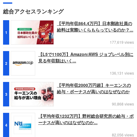
総合アクセスランキング
【平均年収864.4万円】日本郵政社員の
給料は実際いくらもらっているのか？...
1
177,619 views
【L5で1100万】Amazon/AWS ジョブレベル別に
見る年収額はいく...
2
136,131 views
【平均年収2000万円超】キーエンスの
給与・ボーナスが高いのはなぜなのか
3
90,868 views
【平均年収1232万円】野村総合研究所の給与・ボ
ーナスが高いのはなぜなのか...
4
82,056 views