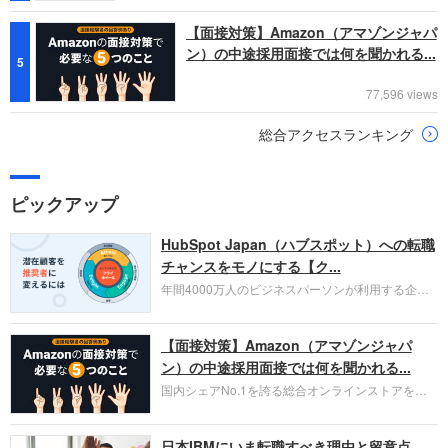
【面接対策】Amazon（アマゾンジャパ
ン）の中途採用面接では何を聞かれる...
5
77,596 views
総合アクセスランキング
ピックアップ
HubSpot Japan（ハブスポット）への転職
チャンスをモノにする【ク...
年間4000万人のビジネスパーソンが利用する企業
口コミサイト「キャリコネ」の転職エージェントが
お勧めするイチオシ企業をご紹介します。今回はク
【面接対策】Amazon（アマゾンジャパ
ラウド型CRMプラットフォームを提供する
HubSpot Japan（ハブスポット・ジャパン）株式会
ン）の中途採用面接では何を聞かれる...
社です。採用面接対策の企業研究にご活用くださ
国内シェアNo.1を誇る総合オンラインストアを運
い。
営し、クラウドサービス（AWS）や物流分野でも
圧倒的な存在感を持つAmazon。中途採用面接では
日本IBMにいま転職すべき理由と留意点
過去の具体的な業務成果やリーダーシップの発揮、