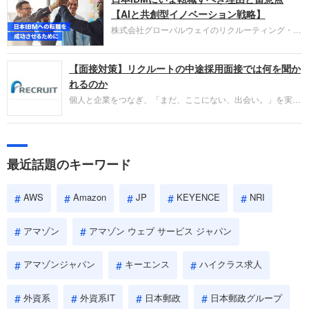
失敗からの学びが重視され、人間性やカルチャーフ
【AIと共創型イノベーション戦略】
ィットも評価対象となり、長期的に成長できる仲間
株式会社グローバルウェイのリクルーティング・パ
であるかを多角的に審査されます。
ートナー事業本部です。年間4000万人のビジネス
パーソンが利用する企業口コミサイト「キャリコ
【面接対策】リクルートの中途採用面接では何を聞か
ネ」の転職エージェントがお勧めするイチオシ企業
をご紹介します。今回は、大手外資系IT企業の日本
れるのか
IBMです。採用面接対策の企業研究にご活用くださ
個人と企業をつなぎ、「まだ、ここにない、出会い。」を実現
い。
するリクルートへの転職。中途採用面接は仕事への取り組み方
やこれまでの成果を具体的に問われるほか、「人間性」も評価
されます。即戦力として、一緒に仕事をする仲間として多角的
に評価されるので、事前にしっかり対策して転職を成功させま
最近話題のキーワード
しょう。
AWS
Amazon
JP
KEYENCE
NRI
アマゾン
アマゾン ウェブ サービス ジャパン
アマゾンジャパン
キーエンス
ハイクラス求人
外資系
外資系IT
日本郵政
日本郵政グループ