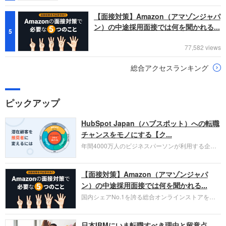
【面接対策】Amazon（アマゾンジャパ
ン）の中途採用面接では何を聞かれる...
5
77,582 views
総合アクセスランキング
ピックアップ
HubSpot Japan（ハブスポット）への転職
チャンスをモノにする【ク...
年間4000万人のビジネスパーソンが利用する企業
口コミサイト「キャリコネ」の転職エージェントが
お勧めするイチオシ企業をご紹介します。今回はク
【面接対策】Amazon（アマゾンジャパ
ラウド型CRMプラットフォームを提供する
HubSpot Japan（ハブスポット・ジャパン）株式会
ン）の中途採用面接では何を聞かれる...
社です。採用面接対策の企業研究にご活用くださ
国内シェアNo.1を誇る総合オンラインストアを運
い。
営し、クラウドサービス（AWS）や物流分野でも
圧倒的な存在感を持つAmazon。中途採用面接では
日本IBMにいま転職すべき理由と留意点
過去の具体的な業務成果やリーダーシップの発揮、