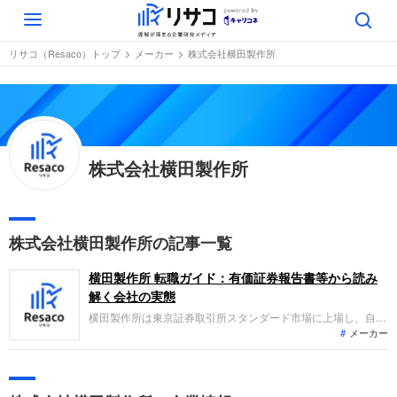
Toggle
navigation
リサコ（Resaco）トップ
メーカー
株式会社横田製作所
株式会社横田製作所
株式会社横田製作所の記事一覧
横田製作所 転職ガイド：有価証券報告書等から読み
解く会社の実態
横田製作所は東京証券取引所スタンダード市場に上場し、自吸
メーカー
渦巻ポンプや無水撃チェッキ弁など業務用機器の開発・製造・
販売を主力とする水ソリューション企業です。直近の業績は売
上高23億円、経常利益4.8億円と増収増益を達成しており、社
会インフラを支えるニッチ市場において高い収益性を維持して