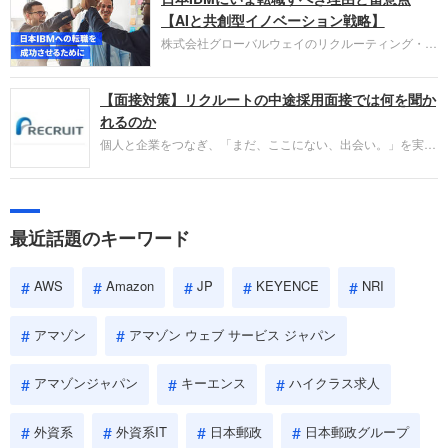
失敗からの学びが重視され、人間性やカルチャーフ
【AIと共創型イノベーション戦略】
ィットも評価対象となり、長期的に成長できる仲間
株式会社グローバルウェイのリクルーティング・パ
であるかを多角的に審査されます。
ートナー事業本部です。年間4000万人のビジネス
パーソンが利用する企業口コミサイト「キャリコ
【面接対策】リクルートの中途採用面接では何を聞か
ネ」の転職エージェントがお勧めするイチオシ企業
をご紹介します。今回は、大手外資系IT企業の日本
れるのか
IBMです。採用面接対策の企業研究にご活用くださ
個人と企業をつなぎ、「まだ、ここにない、出会い。」を実現
い。
するリクルートへの転職。中途採用面接は仕事への取り組み方
やこれまでの成果を具体的に問われるほか、「人間性」も評価
されます。即戦力として、一緒に仕事をする仲間として多角的
に評価されるので、事前にしっかり対策して転職を成功させま
最近話題のキーワード
しょう。
AWS
Amazon
JP
KEYENCE
NRI
アマゾン
アマゾン ウェブ サービス ジャパン
アマゾンジャパン
キーエンス
ハイクラス求人
外資系
外資系IT
日本郵政
日本郵政グループ