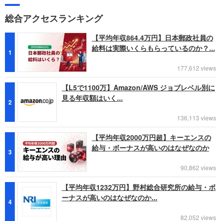
総合アクセスランキング
【平均年収864.4万円】日本郵政社員の
給料は実際いくらもらっているのか？...
1
177,612 views
【L5で1100万】Amazon/AWS ジョブレベル別に
見る年収額はいく...
2
136,113 views
【平均年収2000万円超】キーエンスの
給与・ボーナスが高いのはなぜなのか
3
90,862 views
【平均年収1232万円】野村総合研究所の給与・ボ
ーナスが高いのはなぜなのか...
4
82,052 views