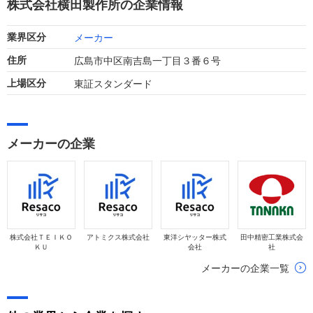
株式会社横田製作所の企業情報
います。
メーカー
業界区分
広島市中区南吉島一丁目３番６号
住所
東証スタンダード
上場区分
メーカーの企業
株式会社ＴＥＩＫＯ
アトミクス株式会社
東洋シヤッター株式
田中精密工業株式会
ＫＵ
会社
社
メーカーの企業一覧