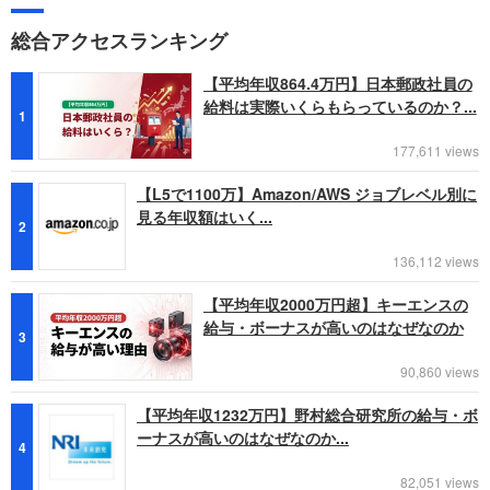
総合アクセスランキング
【平均年収864.4万円】日本郵政社員の
給料は実際いくらもらっているのか？...
1
177,611 views
【L5で1100万】Amazon/AWS ジョブレベル別に
見る年収額はいく...
2
136,112 views
【平均年収2000万円超】キーエンスの
給与・ボーナスが高いのはなぜなのか
3
90,860 views
【平均年収1232万円】野村総合研究所の給与・ボ
ーナスが高いのはなぜなのか...
4
82,051 views