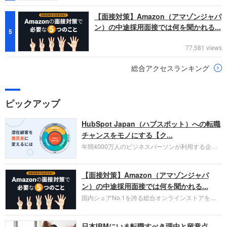
【面接対策】Amazon（アマゾンジャパ
ン）の中途採用面接では何を聞かれる...
5
77,581 views
総合アクセスランキング
ピックアップ
HubSpot Japan（ハブスポット）への転職
チャンスをモノにする【ク...
年間4000万人のビジネスパーソンが利用する企業
口コミサイト「キャリコネ」の転職エージェントが
お勧めするイチオシ企業をご紹介します。今回はク
【面接対策】Amazon（アマゾンジャパ
ラウド型CRMプラットフォームを提供する
HubSpot Japan（ハブスポット・ジャパン）株式会
ン）の中途採用面接では何を聞かれる...
社です。採用面接対策の企業研究にご活用くださ
国内シェアNo.1を誇る総合オンラインストアを運
い。
営し、クラウドサービス（AWS）や物流分野でも
圧倒的な存在感を持つAmazon。中途採用面接では
日本IBMにいま転職すべき理由と留意点
過去の具体的な業務成果やリーダーシップの発揮、