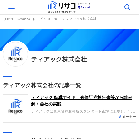
Toggle
navigation
リサコ（Resaco）トップ
メーカー
ティアック株式会社
ティアック株式会社
ティアック株式会社の記事一覧
ティアック 転職ガイド：有価証券報告書等から読み
解く会社の実態
ティアックは東京証券取引所スタンダード市場に上場し、記録
メーカー
と再生をコア技術として音響機器事業と情報機器事業を展開し
ています。音響機器ではプレミアムオーディオや業務用機器、
情報機器では医用画像記録再生機器などを手掛けます。直近の
業績は、主力事業が牽引して増収となり、営業利益や当期利益