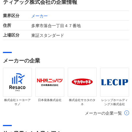
ティアック株式会社の企業情報
も増益となりました。
メーカー
業界区分
多摩市落合一丁目４７番地
住所
東証スタンダード
上場区分
メーカーの企業
株式会社トーヨーア
日本発条株式会社
株式会社サカタのタ
レシップホールディ
サノ
ネ
ングス株式会社
メーカーの企業一覧