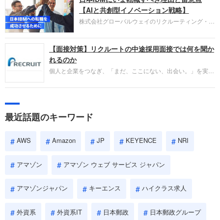
失敗からの学びが重視され、人間性やカルチャーフ
【AIと共創型イノベーション戦略】
ィットも評価対象となり、長期的に成長できる仲間
株式会社グローバルウェイのリクルーティング・パ
であるかを多角的に審査されます。
ートナー事業本部です。年間4000万人のビジネス
パーソンが利用する企業口コミサイト「キャリコ
【面接対策】リクルートの中途採用面接では何を聞か
ネ」の転職エージェントがお勧めするイチオシ企業
をご紹介します。今回は、大手外資系IT企業の日本
れるのか
IBMです。採用面接対策の企業研究にご活用くださ
個人と企業をつなぎ、「まだ、ここにない、出会い。」を実現
い。
するリクルートへの転職。中途採用面接は仕事への取り組み方
やこれまでの成果を具体的に問われるほか、「人間性」も評価
されます。即戦力として、一緒に仕事をする仲間として多角的
に評価されるので、事前にしっかり対策して転職を成功させま
最近話題のキーワード
しょう。
AWS
Amazon
JP
KEYENCE
NRI
アマゾン
アマゾン ウェブ サービス ジャパン
アマゾンジャパン
キーエンス
ハイクラス求人
外資系
外資系IT
日本郵政
日本郵政グループ