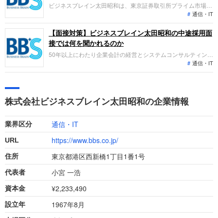
ビジネスブレイン太田昭和は、東京証券取引所プライム市場に
通信・IT
上場する企業です。主に経営会計コンサルティングやシステム
開発、BPO、マネージドサービスを展開しています。業績トレ
ンドとしては、コンサルティングやBPO事業の伸長により、直
【面接対策】ビジネスブレイン太田昭和の中途採用面
近の売上収益および各種利益は順調に増加し増収増益の傾向に
接では何を聞かれるのか
あります。
50年以上にわたり企業会計の経営とシステムコンサルティング
通信・IT
を行うビジネスブレイン太田昭和への転職。採用面接は新卒の
場合と違い、これまでの仕事への取り組み方や成果を具体的に
問われる他、キャリアシートだけでは見えてこない「人間性」
も評価されます。即戦力、共に働く仲間として多角的に評価さ
株式会社ビジネスブレイン太田昭和の企業情報
れるので事前に対策をすすめましょう。
通信・IT
業界区分
https://www.bbs.co.jp/
URL
東京都港区西新橋1丁目1番1号
住所
小宮 一浩
代表者
¥2,233,490
資本金
1967年8月
設立年