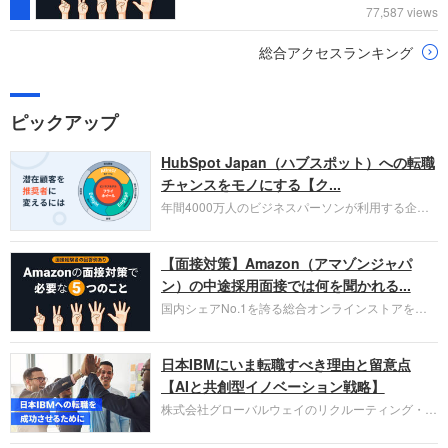
77,587 views
総合アクセスランキング
ピックアップ
HubSpot Japan（ハブスポット）への転職
チャンスをモノにする【ク...
年間4000万人のビジネスパーソンが利用する企業
口コミサイト「キャリコネ」の転職エージェントが
お勧めするイチオシ企業をご紹介します。今回はク
【面接対策】Amazon（アマゾンジャパ
ラウド型CRMプラットフォームを提供する
HubSpot Japan（ハブスポット・ジャパン）株式会
ン）の中途採用面接では何を聞かれる...
社です。採用面接対策の企業研究にご活用くださ
国内シェアNo.1を誇る総合オンラインストアを運
い。
営し、クラウドサービス（AWS）や物流分野でも
圧倒的な存在感を持つAmazon。中途採用面接では
日本IBMにいま転職すべき理由と留意点
過去の具体的な業務成果やリーダーシップの発揮、
失敗からの学びが重視され、人間性やカルチャーフ
【AIと共創型イノベーション戦略】
ィットも評価対象となり、長期的に成長できる仲間
株式会社グローバルウェイのリクルーティング・パ
であるかを多角的に審査されます。
ートナー事業本部です。年間4000万人のビジネス
パーソンが利用する企業口コミサイト「キャリコ