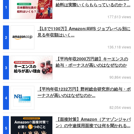
給料は実際いくらもらっているのか？...
1
177,613 views
【L5で1100万】Amazon/AWS ジョブレベル別に
見る年収額はいく...
2
136,118 views
【平均年収2000万円超】キーエンスの
給与・ボーナスが高いのはなぜなのか
3
90,864 views
【平均年収1232万円】野村総合研究所の給与・ボ
ーナスが高いのはなぜなのか...
4
82,054 views
【面接対策】Amazon（アマゾンジャパ
ン）の中途採用面接では何を聞かれる...
5