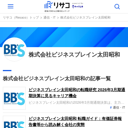
Toggle
navigation
リサコ（Resaco）トップ
通信・IT
株式会社ビジネスブレイン太田昭和
株式会社ビジネスブレイン太田昭和
株式会社ビジネスブレイン太田昭和の記事一覧
ビジネスブレイン太田昭和の転職研究 2026年3月期通
期決算に見るキャリア機会
ビジネスブレイン太田昭和の2026年3月期通期決算は、主力事
通信・IT
業が牽引し増収増益と堅調に推移する一方、AI活用型ビジネス
への転換に向けた先行投資を加速しています。「なぜ今ビジネ
スブレイン太田昭和なのか？」「転職希望者がどの事業で、ど
ビジネスブレイン太田昭和 転職ガイド：有価証券報
んな役割を担えるのか」を整理します。
告書等から読み解く会社の実態