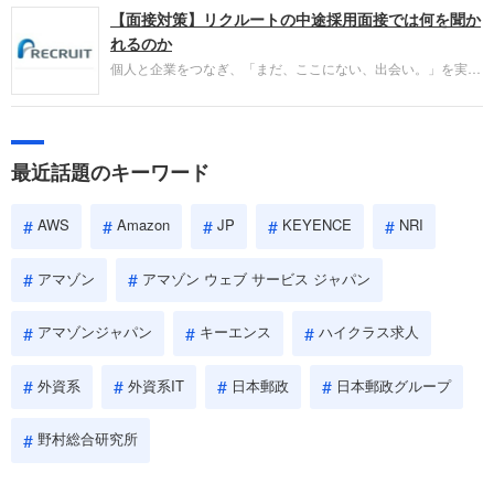
【面接対策】リクルートの中途採用面接では何を聞か
ネ」の転職エージェントがお勧めするイチオシ企業
をご紹介します。今回は、大手外資系IT企業の日本
れるのか
IBMです。採用面接対策の企業研究にご活用くださ
個人と企業をつなぎ、「まだ、ここにない、出会い。」を実現
い。
するリクルートへの転職。中途採用面接は仕事への取り組み方
やこれまでの成果を具体的に問われるほか、「人間性」も評価
されます。即戦力として、一緒に仕事をする仲間として多角的
に評価されるので、事前にしっかり対策して転職を成功させま
最近話題のキーワード
しょう。
AWS
Amazon
JP
KEYENCE
NRI
アマゾン
アマゾン ウェブ サービス ジャパン
アマゾンジャパン
キーエンス
ハイクラス求人
外資系
外資系IT
日本郵政
日本郵政グループ
野村総合研究所