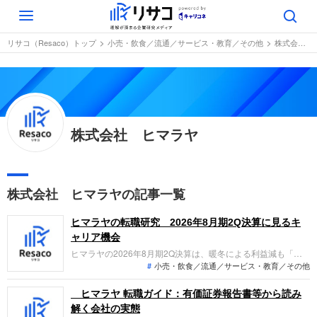
Toggle
navigation
リサコ（Resaco）トップ
小売・飲食／流通／サービス・教育／その他
株式会社 ヒマラヤ
株式会社 ヒマラヤ
株式会社 ヒマラヤの記事一覧
ヒマラヤの転職研究 2026年8月期2Q決算に見るキ
ャリア機会
ヒマラヤの2026年8月期2Q決算は、暖冬による利益減も「リ
小売・飲食／流通／サービス・教育／その他
コマース」や「高付加価値サービス」への戦略シフトで収益基
盤を再構築中。創業50周年を機に取得した岐阜のスタジアム命
名権など、地域密着を深める同社でどんな役割を担えるのか、
ヒマラヤ 転職ガイド：有価証券報告書等から読み
求職者が注目すべきポイントを整理します。
解く会社の実態