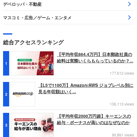
デベロッパ・不動産
マスコミ・広告／ゲーム・エンタメ
総合アクセスランキング
【平均年収864.4万円】日本郵政社員の
給料は実際いくらもらっているのか？...
1
177,612 views
【L5で1100万】Amazon/AWS ジョブレベル別に
見る年収額はいく...
2
136,113 views
【平均年収2000万円超】キーエンスの
給与・ボーナスが高いのはなぜなのか
3
90,861 views