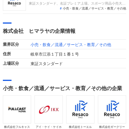
東証スタンダード、名証プレミア上場。スポーツ用品小売大
小売・飲食／流通／サービス・教育／その他
手。直近決算は売上高604億円、経常利益3.8億円、当期純利益
0.1億円で増収減益。独自のPB開発やEC強化、人事戦略
「HIMARAYA3.0」による組織活性化を推進し、収益基盤の再
構築を図っています。
株式会社 ヒマラヤの企業情報
小売・飲食／流通／サービス・教育／その他
業界区分
岐阜市江添１丁目１番１号
住所
東証スタンダード
上場区分
小売・飲食／流通／サービス・教育／その他の企業
株式会社フルキャス
アイ・ケイ・ケイホ
株式会社トーエル
株式会社ギークリー