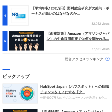
【平均年収1232万円】野村総合研究所の給与・ボ
ーナスが高いのはなぜなのか...
4
82,052 views
【面接対策】Amazon（アマゾンジャパ
ン）の中途採用面接では何を聞かれる...
5
77,581 views
総合アクセスランキング
ピックアップ
HubSpot Japan（ハブスポット）への転職
チャンスをモノにする【ク...
年間4000万人のビジネスパーソンが利用する企業
口コミサイト「キャリコネ」の転職エージェントが
お勧めするイチオシ企業をご紹介します。今回はク
【面接対策】Amazon（アマゾンジャパ
ラウド型CRMプラットフォームを提供する