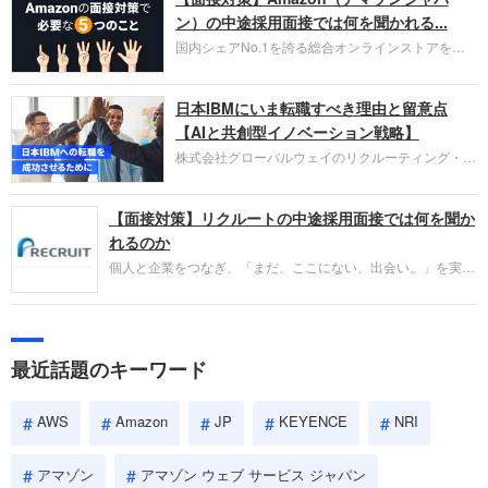
HubSpot Japan（ハブスポット・ジャパン）株式会
ン）の中途採用面接では何を聞かれる...
社です。採用面接対策の企業研究にご活用くださ
国内シェアNo.1を誇る総合オンラインストアを運
い。
営し、クラウドサービス（AWS）や物流分野でも
圧倒的な存在感を持つAmazon。中途採用面接では
日本IBMにいま転職すべき理由と留意点
過去の具体的な業務成果やリーダーシップの発揮、
失敗からの学びが重視され、人間性やカルチャーフ
【AIと共創型イノベーション戦略】
ィットも評価対象となり、長期的に成長できる仲間
株式会社グローバルウェイのリクルーティング・パ
であるかを多角的に審査されます。
ートナー事業本部です。年間4000万人のビジネス
パーソンが利用する企業口コミサイト「キャリコ
【面接対策】リクルートの中途採用面接では何を聞か
ネ」の転職エージェントがお勧めするイチオシ企業
をご紹介します。今回は、大手外資系IT企業の日本
れるのか
IBMです。採用面接対策の企業研究にご活用くださ
個人と企業をつなぎ、「まだ、ここにない、出会い。」を実現
い。
するリクルートへの転職。中途採用面接は仕事への取り組み方
やこれまでの成果を具体的に問われるほか、「人間性」も評価
されます。即戦力として、一緒に仕事をする仲間として多角的
に評価されるので、事前にしっかり対策して転職を成功させま
最近話題のキーワード
しょう。
AWS
Amazon
JP
KEYENCE
NRI
アマゾン
アマゾン ウェブ サービス ジャパン