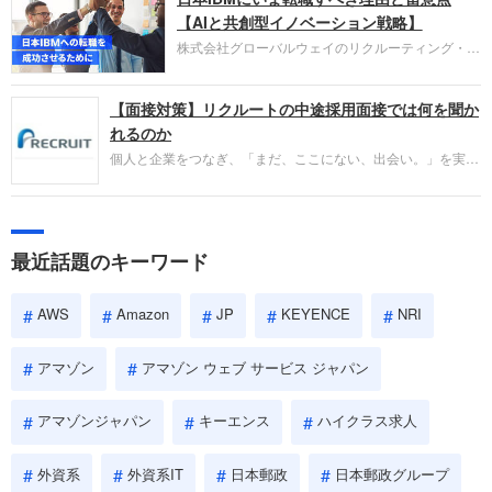
失敗からの学びが重視され、人間性やカルチャーフ
【AIと共創型イノベーション戦略】
ィットも評価対象となり、長期的に成長できる仲間
株式会社グローバルウェイのリクルーティング・パ
であるかを多角的に審査されます。
ートナー事業本部です。年間4000万人のビジネス
パーソンが利用する企業口コミサイト「キャリコ
【面接対策】リクルートの中途採用面接では何を聞か
ネ」の転職エージェントがお勧めするイチオシ企業
をご紹介します。今回は、大手外資系IT企業の日本
れるのか
IBMです。採用面接対策の企業研究にご活用くださ
個人と企業をつなぎ、「まだ、ここにない、出会い。」を実現
い。
するリクルートへの転職。中途採用面接は仕事への取り組み方
やこれまでの成果を具体的に問われるほか、「人間性」も評価
されます。即戦力として、一緒に仕事をする仲間として多角的
に評価されるので、事前にしっかり対策して転職を成功させま
最近話題のキーワード
しょう。
AWS
Amazon
JP
KEYENCE
NRI
アマゾン
アマゾン ウェブ サービス ジャパン
アマゾンジャパン
キーエンス
ハイクラス求人
外資系
外資系IT
日本郵政
日本郵政グループ