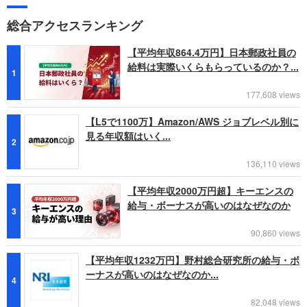
総合アクセスランキング
【平均年収864.4万円】日本郵政社員の
給料は実際いくらもらっているのか？...
1
177,608 views
【L5で1100万】Amazon/AWS ジョブレベル別に
見る年収額はいく...
2
136,110 views
【平均年収2000万円超】キーエンスの
給与・ボーナスが高いのはなぜなのか
3
90,860 views
【平均年収1232万円】野村総合研究所の給与・ボ
ーナスが高いのはなぜなのか...
4
82,048 views