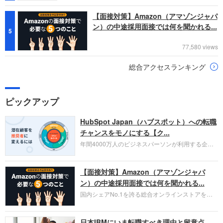
【面接対策】Amazon（アマゾンジャパ
ン）の中途採用面接では何を聞かれる...
5
77,580 views
総合アクセスランキング
ピックアップ
HubSpot Japan（ハブスポット）への転職
チャンスをモノにする【ク...
年間4000万人のビジネスパーソンが利用する企業
口コミサイト「キャリコネ」の転職エージェントが
お勧めするイチオシ企業をご紹介します。今回はク
【面接対策】Amazon（アマゾンジャパ
ラウド型CRMプラットフォームを提供する
HubSpot Japan（ハブスポット・ジャパン）株式会
ン）の中途採用面接では何を聞かれる...
社です。採用面接対策の企業研究にご活用くださ
国内シェアNo.1を誇る総合オンラインストアを運
い。
営し、クラウドサービス（AWS）や物流分野でも
圧倒的な存在感を持つAmazon。中途採用面接では
日本IBMにいま転職すべき理由と留意点
過去の具体的な業務成果やリーダーシップの発揮、