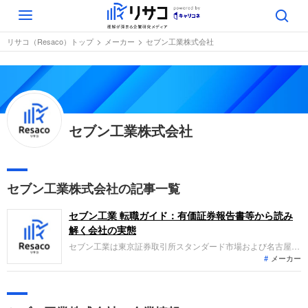
Toggle
navigation
リサコ（Resaco）トップ
メーカー
セブン工業株式会社
セブン工業株式会社
セブン工業株式会社の記事一覧
セブン工業 転職ガイド：有価証券報告書等から読み
解く会社の実態
セブン工業は東京証券取引所スタンダード市場および名古屋証
メーカー
券取引所メイン市場に上場し、集成材を使用した住宅用内装部
材や構造部材の生産販売を展開しています。当期の売上高は
156億円で前年比増収となりましたが、利益面では資材価格の
高騰や設備投資負担の影響を受け、営業損失や当期純損失を計