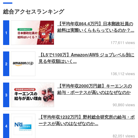
総合アクセスランキング
【平均年収864.4万円】日本郵政社員の
給料は実際いくらもらっているのか？...
1
177,611 views
【L5で1100万】Amazon/AWS ジョブレベル別に
見る年収額はいく...
2
136,112 views
【平均年収2000万円超】キーエンスの
給与・ボーナスが高いのはなぜなのか
3
90,860 views
【平均年収1232万円】野村総合研究所の給与・ボ
ーナスが高いのはなぜなのか...
4
82,051 views