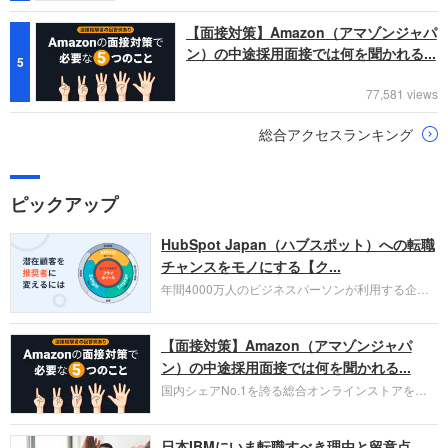
【面接対策】Amazon（アマゾンジャパ
ン）の中途採用面接では何を聞かれる...
5
77,581 views
総合アクセスランキング
ピックアップ
HubSpot Japan（ハブスポット）への転職
チャンスをモノにする【ク...
年間4000万人のビジネスパーソンが利用する企業
口コミサイト「キャリコネ」の転職エージェントが
お勧めするイチオシ企業をご紹介します。今回はク
【面接対策】Amazon（アマゾンジャパ
ラウド型CRMプラットフォームを提供する
HubSpot Japan（ハブスポット・ジャパン）株式会
ン）の中途採用面接では何を聞かれる...
社です。採用面接対策の企業研究にご活用くださ
国内シェアNo.1を誇る総合オンラインストアを運
い。
営し、クラウドサービス（AWS）や物流分野でも
圧倒的な存在感を持つAmazon。中途採用面接では
日本IBMにいま転職すべき理由と留意点
過去の具体的な業務成果やリーダーシップの発揮、