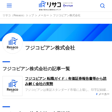
Toggle
navigation
リサコ（Resaco）トップ
メーカー
フジコピアン株式会社
フジコピアン株式会社
フジコピアン株式会社の記事一覧
フジコピアン 転職ガイド：有価証券報告書等から読
み解く会社の実態
フジコピアンは東証スタンダード市場に上場し、印字記録媒体
メーカー
や事務用消耗品、プラスチック成形品の製造販売を展開してい
ます。直近の業績は、主力製品の販売減や原材料価格の高止ま
り影響により減収減益となり、営業赤字を計上しています。さ
らに多額の減損損失を計上し、最終利益も大幅な赤字となって