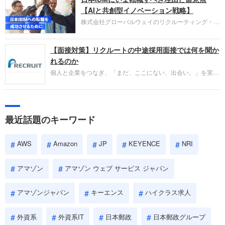
失敗からの学びが重視され、人間性やカルチャーフ
【AIと共創型イノベーション戦略】
ィットも評価対象となり、長期的に成長できる仲間
株式会社グローバルウェイのリクルーティング・パ
であるかを多角的に審査されます。
ートナー事業本部です。年間4000万人のビジネス
パーソンが利用する企業口コミサイト「キャリコ
【面接対策】リクルートの中途採用面接では何を聞か
ネ」の転職エージェントがお勧めするイチオシ企業
をご紹介します。今回は、大手外資系IT企業の日本
れるのか
IBMです。採用面接対策の企業研究にご活用くださ
個人と企業をつなぎ、「まだ、ここにない、出会い。」を実現
い。
するリクルートへの転職。中途採用面接は仕事への取り組み方
やこれまでの成果を具体的に問われるほか、「人間性」も評価
されます。即戦力として、一緒に仕事をする仲間として多角的
に評価されるので、事前にしっかり対策して転職を成功させま
最近話題のキーワード
しょう。
AWS
Amazon
JP
KEYENCE
NRI
アマゾン
アマゾン ウェブ サービス ジャパン
アマゾンジャパン
キーエンス
ハイクラス求人
外資系
外資系IT
日本郵政
日本郵政グループ