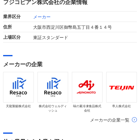
フジコピアン株式会社の企業情報
います。
メーカー
業界区分
大阪市西淀川区御幣島五丁目４番１４号
住所
東証スタンダード
上場区分
メーカーの企業
天龍製鋸株式会社
株式会社ウェルディ
味の素冷凍食品株式
帝人株式会社
ッシュ
会社
メーカーの企業一覧