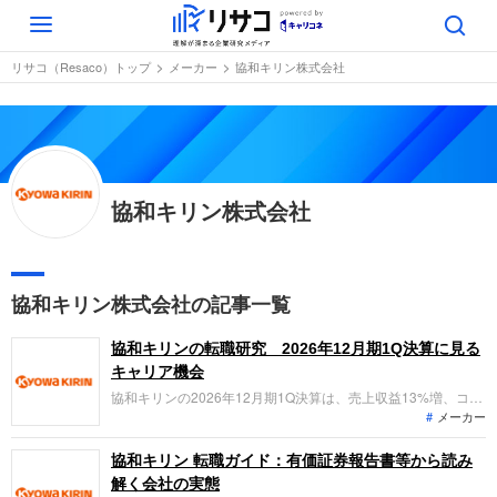
Toggle
navigation
リサコ（Resaco）トップ
メーカー
協和キリン株式会社
協和キリン株式会社
協和キリン株式会社の記事一覧
協和キリンの転職研究 2026年12月期1Q決算に見る
キャリア機会
協和キリンの2026年12月期1Q決算は、売上収益13%増、コア
メーカー
営業利益78%増と好調に推移。国内研究拠点の横浜統合や注力
領域へのリソース再配分など、グローバル・スペシャリティフ
ァーマへの進化を加速させる同社の最新動向を分析。「なぜ今
協和キリン 転職ガイド：有価証券報告書等から読み
協和キリンなのか？」、転職希望者が担える役割を整理しま
解く会社の実態