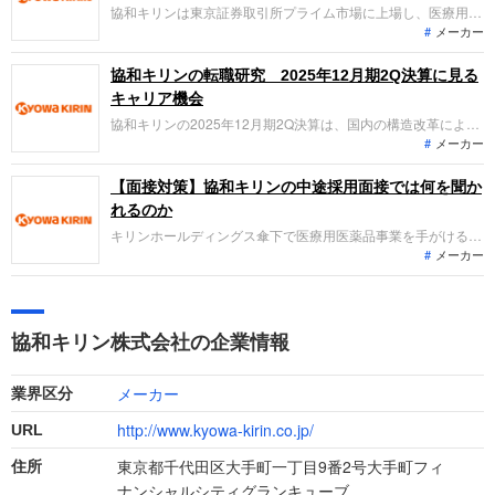
す。
協和キリンは東京証券取引所プライム市場に上場し、医療用医
メーカー
薬品の製造および販売を主力とする企業です。2025年12月期
の連結売上収益は、グローバル戦略品や技術収入の伸長により
4,968億円と前期比で増収となりました。親会社の所有者に帰
協和キリンの転職研究 2025年12月期2Q決算に見る
属する当期利益も670億円となり、増収増益を達成していま
キャリア機会
す。
協和キリンの2025年12月期2Q決算は、国内の構造改革による
メーカー
432名の特別希望退職と、北米を中心としたグローバル戦略品
の12％増収が鮮明となりました。血液がん新薬の米国承認を控
え、国内依存から脱却する「Vision 2030」に向けた激動のフ
【面接対策】協和キリンの中途採用面接では何を聞か
ェーズ。変革期にある同社で、転職希望者が担える新たな役割
れるのか
を整理します。
キリンホールディングス傘下で医療用医薬品事業を手がける協
メーカー
和キリンへの転職。採用面接は新卒の場合と違い、これまでの
仕事への取り組み方や成果を具体的に問われるほか、キャリア
シートだけでは見えてこない「人間性」も評価されます。即戦
力として、ともに働く仲間として多角的に評価されるので、事
協和キリン株式会社の企業情報
前にしっかり対策をすすめましょう。
メーカー
業界区分
http://www.kyowa-kirin.co.jp/
URL
東京都千代田区大手町一丁目9番2号大手町フィ
住所
ナンシャルシティグランキューブ