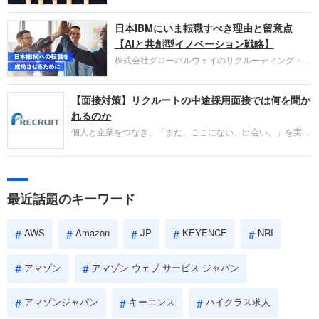
営し、クラウドサービス（AWS）や物流分野でも
圧倒的な存在感を持つAmazon。中途採用面接では
日本IBMにいま転職すべき理由と留意点
過去の具体的な業務成果やリーダーシップの発揮、
失敗からの学びが重視され、人間性やカルチャーフ
【AIと共創型イノベーション戦略】
ィットも評価対象となり、長期的に成長できる仲間
株式会社グローバルウェイのリクルーティング・パ
であるかを多角的に審査されます。
ートナー事業本部です。年間4000万人のビジネス
パーソンが利用する企業口コミサイト「キャリコ
【面接対策】リクルートの中途採用面接では何を聞か
ネ」の転職エージェントがお勧めするイチオシ企業
をご紹介します。今回は、大手外資系IT企業の日本
れるのか
IBMです。採用面接対策の企業研究にご活用くださ
個人と企業をつなぎ、「まだ、ここにない、出会い。」を実現
い。
するリクルートへの転職。中途採用面接は仕事への取り組み方
やこれまでの成果を具体的に問われるほか、「人間性」も評価
されます。即戦力として、一緒に仕事をする仲間として多角的
に評価されるので、事前にしっかり対策して転職を成功させま
最近話題のキーワード
しょう。
AWS
Amazon
JP
KEYENCE
NRI
アマゾン
アマゾン ウェブ サービス ジャパン
アマゾンジャパン
キーエンス
ハイクラス求人