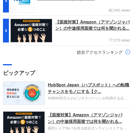
4
82,045 views
【面接対策】Amazon（アマゾンジャパ
ン）の中途採用面接では何を聞かれる...
5
77,575 views
総合アクセスランキング
ピックアップ
HubSpot Japan（ハブスポット）への転職
チャンスをモノにする【ク...
年間4000万人のビジネスパーソンが利用する企業
口コミサイト「キャリコネ」の転職エージェントが
お勧めするイチオシ企業をご紹介します。今回はク
【面接対策】Amazon（アマゾンジャパ
ラウド型CRMプラットフォームを提供する
HubSpot Japan（ハブスポット・ジャパン）株式会
ン）の中途採用面接では何を聞かれる...
社です。採用面接対策の企業研究にご活用くださ
国内シェアNo.1を誇る総合オンラインストアを運
い。