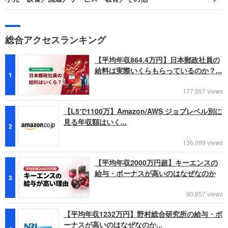
総合アクセスランキング
【平均年収864.4万円】日本郵政社員の
給料は実際いくらもらっているのか？...
1
177,597 views
【L5で1100万】Amazon/AWS ジョブレベル別に
見る年収額はいく...
2
136,099 views
【平均年収2000万円超】キーエンスの
給与・ボーナスが高いのはなぜなのか
3
90,857 views
【平均年収1232万円】野村総合研究所の給与・ボ
ーナスが高いのはなぜなのか...