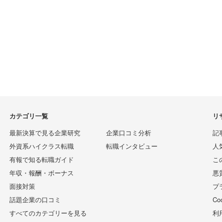
カテゴリ一覧
リ
最新決算で見る企業研究
企業口コミ分析
記
外資系ハイクラス転職
転職インタビュー
人
有報で知る転職ガイド
こ
年収・報酬・ボーナス
悪
面接対策
プ
話題企業の口コミ
C
すべてのカテゴリーを見る
利