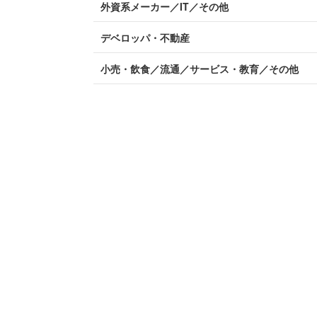
外資系メーカー／IT／その他
デベロッパ・不動産
小売・飲食／流通／サービス・教育／その他