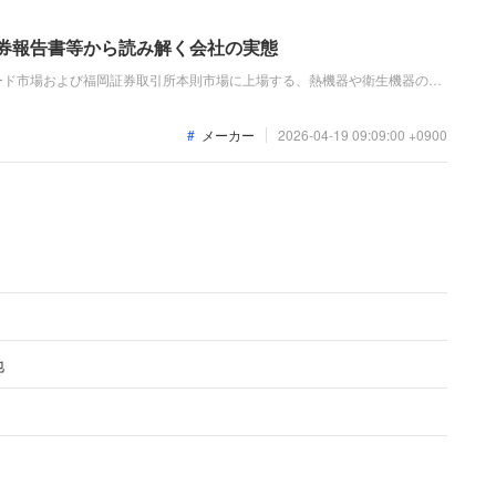
証券報告書等から読み解く会社の実態
ード市場および福岡証券取引所本則市場に上場する、熱機器や衛生機器の製
用温風暖房機やヒートポンプなどの農業用機器を主力としています。直近の
等の受注増により増収増益を達成し、収益性の改善が進んでいます。
メーカー
2026-04-19 09:09:00 +0900
地