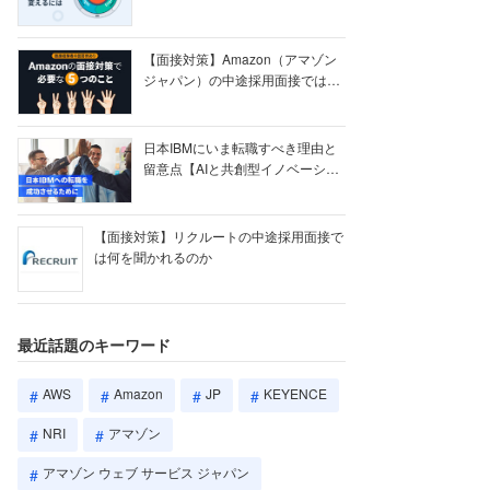
【ク...
【面接対策】Amazon（アマゾン
ジャパン）の中途採用面接では何
を聞かれる...
日本IBMにいま転職すべき理由と
留意点【AIと共創型イノベーショ
ン戦略】
【面接対策】リクルートの中途採用面接で
は何を聞かれるのか
最近話題のキーワード
AWS
Amazon
JP
KEYENCE
NRI
アマゾン
アマゾン ウェブ サービス ジャパン