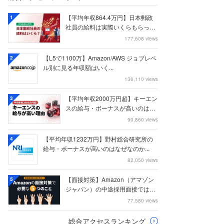
【平均年収864.4万円】日本郵政
1
社員の給料は実際いくらもらって
いるのか？...
177,608 views
【L5で1100万】Amazon/AWS ジョブレベ
2
ル別に見る年収額はいく...
136,110 views
【平均年収2000万円超】キーエン
3
スの給与・ボーナスが高いのはな
ぜなのか
90,860 views
【平均年収1232万円】野村総合研究所の
4
給与・ボーナスが高いのはなぜなのか...
82,050 views
【面接対策】Amazon（アマゾン
5
ジャパン）の中途採用面接では何
を聞かれる...
77,580 views
総合アクセスランキング