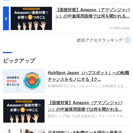
【面接対策】Amazon（アマゾンジャパ
ン）の中途採用面接では何を聞かれる...
5
77,600 views
総合アクセスランキング
ピックアップ
HubSpot Japan（ハブスポット）への転職
チャンスをモノにする【ク...
年間4000万人のビジネスパーソンが利用する企業
口コミサイト「キャリコネ」の転職エージェントが
お勧めするイチオシ企業をご紹介します。今回はク
【面接対策】Amazon（アマゾンジャパ
ラウド型CRMプラットフォームを提供する
HubSpot Japan（ハブスポット・ジャパン）株式会
ン）の中途採用面接では何を聞かれる...
社です。採用面接対策の企業研究にご活用くださ
国内シェアNo.1を誇る総合オンラインストアを運
い。
営し、クラウドサービス（AWS）や物流分野でも
圧倒的な存在感を持つAmazon。中途採用面接では
日本IBMにいま転職すべき理由と留意点
過去の具体的な業務成果やリーダーシップの発揮、