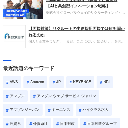
失敗からの学びが重視され、人間性やカルチャーフ
【AIと共創型イノベーション戦略】
ィットも評価対象となり、長期的に成長できる仲間
株式会社グローバルウェイのリクルーティング・パ
であるかを多角的に審査されます。
ートナー事業本部です。年間4000万人のビジネス
パーソンが利用する企業口コミサイト「キャリコ
【面接対策】リクルートの中途採用面接では何を聞か
ネ」の転職エージェントがお勧めするイチオシ企業
をご紹介します。今回は、大手外資系IT企業の日本
れるのか
IBMです。採用面接対策の企業研究にご活用くださ
個人と企業をつなぎ、「まだ、ここにない、出会い。」を実現
い。
するリクルートへの転職。中途採用面接は仕事への取り組み方
やこれまでの成果を具体的に問われるほか、「人間性」も評価
されます。即戦力として、一緒に仕事をする仲間として多角的
に評価されるので、事前にしっかり対策して転職を成功させま
最近話題のキーワード
しょう。
AWS
Amazon
JP
KEYENCE
NRI
アマゾン
アマゾン ウェブ サービス ジャパン
アマゾンジャパン
キーエンス
ハイクラス求人
外資系
外資系IT
日本郵政
日本郵政グループ