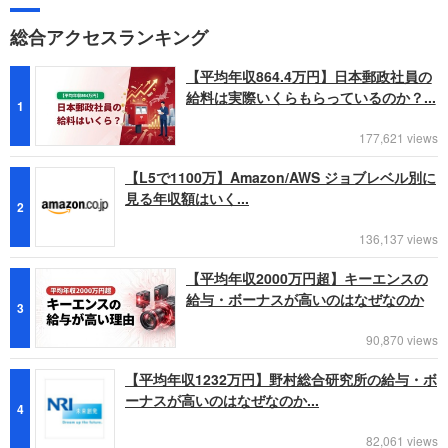
総合アクセスランキング
【平均年収864.4万円】日本郵政社員の
給料は実際いくらもらっているのか？...
1
177,621 views
【L5で1100万】Amazon/AWS ジョブレベル別に
見る年収額はいく...
2
136,137 views
【平均年収2000万円超】キーエンスの
給与・ボーナスが高いのはなぜなのか
3
90,870 views
【平均年収1232万円】野村総合研究所の給与・ボ
ーナスが高いのはなぜなのか...
4
82,061 views