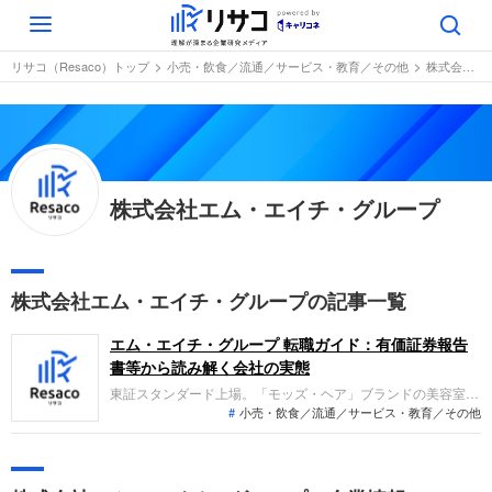
Toggle
navigation
リサコ（Resaco）トップ
小売・飲食／流通／サービス・教育／その他
株式会社エム・エイチ・グループ
株式会社エム・エイチ・グループ
株式会社エム・エイチ・グループの記事一覧
エム・エイチ・グループ 転職ガイド：有価証券報告
書等から読み解く会社の実態
東証スタンダード上場。「モッズ・ヘア」ブランドの美容室運
小売・飲食／流通／サービス・教育／その他
営を主軸に、ヘアメイクや美容室支援、人材派遣などを展開し
ています。2025年6月期の連結業績は、売上高が前期比微減、
利益面では先行投資やコスト増により営業赤字、最終赤字へ転
落し、減収減益となりました。