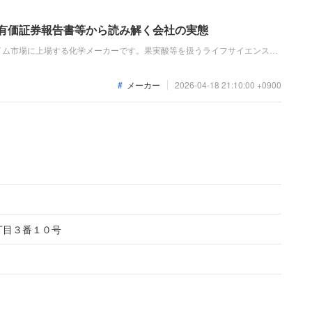
：有価証券報告書等から読み解く会社の実態
イム市場に上場する化学メーカーです。果実酸等を扱うライフサイエンス事
シリカ等の電子材料事業を展開しています。直近の業績は、AI用途など半
景に、売上と利益がともに前年を上回り、増収増益のトレンドにあります。
メーカー
2026-04-18 21:10:00 +0900
丁目３番１０号