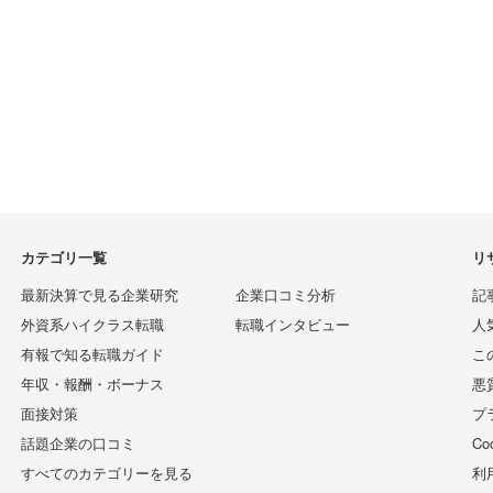
カテゴリ一覧
リ
最新決算で見る企業研究
企業口コミ分析
記
外資系ハイクラス転職
転職インタビュー
人
有報で知る転職ガイド
こ
年収・報酬・ボーナス
悪
面接対策
プ
話題企業の口コミ
C
すべてのカテゴリーを見る
利