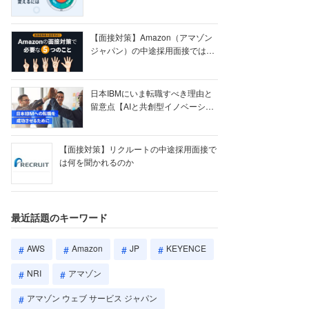
【ク...
【面接対策】Amazon（アマゾン
ジャパン）の中途採用面接では何
を聞かれる...
日本IBMにいま転職すべき理由と
留意点【AIと共創型イノベーショ
ン戦略】
【面接対策】リクルートの中途採用面接で
は何を聞かれるのか
最近話題のキーワード
AWS
Amazon
JP
KEYENCE
NRI
アマゾン
アマゾン ウェブ サービス ジャパン