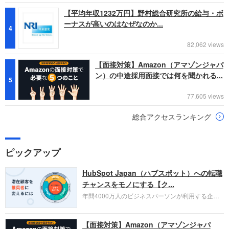
【平均年収1232万円】野村総合研究所の給与・ボ
ーナスが高いのはなぜなのか...
4
82,062 views
【面接対策】Amazon（アマゾンジャパ
ン）の中途採用面接では何を聞かれる...
5
77,605 views
総合アクセスランキング
ピックアップ
HubSpot Japan（ハブスポット）への転職
チャンスをモノにする【ク...
年間4000万人のビジネスパーソンが利用する企業
口コミサイト「キャリコネ」の転職エージェントが
お勧めするイチオシ企業をご紹介します。今回はク
【面接対策】Amazon（アマゾンジャパ
ラウド型CRMプラットフォームを提供する