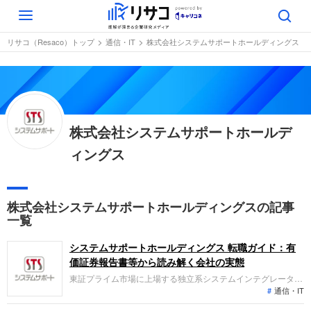
Toggle
navigation
リサコ（Resaco）トップ
通信・IT
株式会社システムサポートホールディングス
株式会社システムサポートホールデ
ィングス
株式会社システムサポートホールディングスの記事
一覧
システムサポートホールディングス 転職ガイド：有
価証券報告書等から読み解く会社の実態
東証プライム市場に上場する独立系システムインテグレータ
通信・IT
ー。クラウドサービス導入支援やシステム開発、データセンタ
ー運営などを展開します。直近の業績は売上高269億円（前期