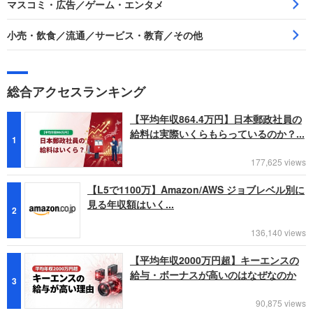
マスコミ・広告／ゲーム・エンタメ
小売・飲食／流通／サービス・教育／その他
総合アクセスランキング
【平均年収864.4万円】日本郵政社員の
給料は実際いくらもらっているのか？...
1
177,625 views
【L5で1100万】Amazon/AWS ジョブレベル別に
見る年収額はいく...
2
136,140 views
【平均年収2000万円超】キーエンスの
給与・ボーナスが高いのはなぜなのか
3
90,875 views