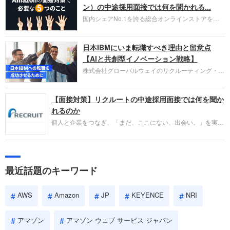
HubSpot Japan（ハブスポット・ジャパン）株式会
ン）の中途採用面接では何を聞かれる...
社です。採用面接対策の企業研究にご活用くださ
国内シェアNo.1を誇る総合オンラインストアを運
い。
営し、クラウドサービス（AWS）や物流分野でも
圧倒的な存在感を持つAmazon。中途採用面接では
日本IBMにいま転職すべき理由と留意点
過去の具体的な業務成果やリーダーシップの発揮、
失敗からの学びが重視され、人間性やカルチャーフ
【AIと共創型イノベーション戦略】
ィットも評価対象となり、長期的に成長できる仲間
株式会社グローバルウェイのリクルーティング・パ
であるかを多角的に審査されます。
ートナー事業本部です。年間4000万人のビジネス
パーソンが利用する企業口コミサイト「キャリコ
【面接対策】リクルートの中途採用面接では何を聞か
ネ」の転職エージェントがお勧めするイチオシ企業
をご紹介します。今回は、大手外資系IT企業の日本
れるのか
IBMです。採用面接対策の企業研究にご活用くださ
個人と企業をつなぎ、「まだ、ここにない、出会い。」を実現
い。
するリクルートへの転職。中途採用面接は仕事への取り組み方
やこれまでの成果を具体的に問われるほか、「人間性」も評価
されます。即戦力として、一緒に仕事をする仲間として多角的
に評価されるので、事前にしっかり対策して転職を成功させま
最近話題のキーワード
しょう。
AWS
Amazon
JP
KEYENCE
NRI
アマゾン
アマゾン ウェブ サービス ジャパン