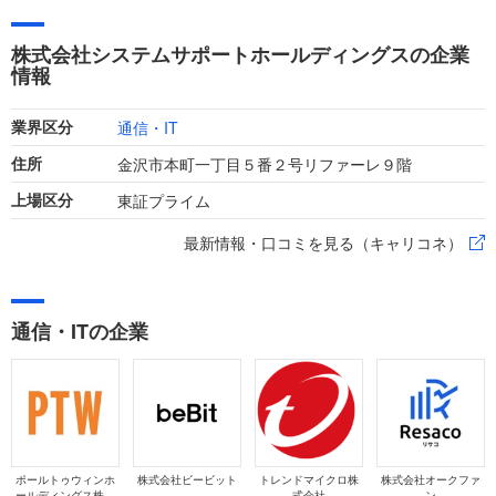
比22.3%増）、経常利益22億円（同28.7%増）と、クラウド事
業の伸長により増収増益を達成しています。
株式会社システムサポートホールディングスの企業
情報
通信・IT
業界区分
金沢市本町一丁目５番２号リファーレ９階
住所
東証プライム
上場区分
最新情報・口コミを見る（キャリコネ）
通信・ITの企業
ポールトゥウィンホ
株式会社ビービット
トレンドマイクロ株
株式会社オークファ
ールディングス株式
式会社
ン