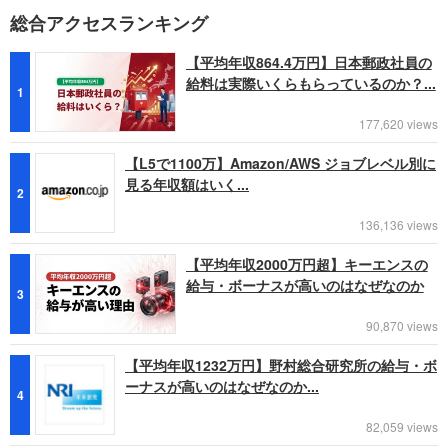
総合アクセスランキング
【平均年収864.4万円】日本郵政社員の
給料は実際いくらもらっているのか？...
1
177,620 views
【L5で1100万】Amazon/AWS ジョブレベル別に
見る年収額はいく...
2
136,136 views
【平均年収2000万円超】キーエンスの
給与・ボーナスが高いのはなぜなのか
3
90,870 views
【平均年収1232万円】野村総合研究所の給与・ボ
ーナスが高いのはなぜなのか...
4
82,059 views