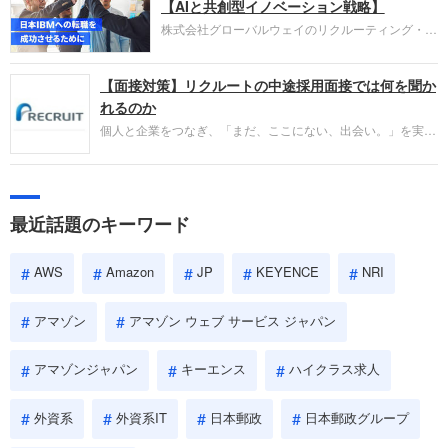
失敗からの学びが重視され、人間性やカルチャーフ
【AIと共創型イノベーション戦略】
ィットも評価対象となり、長期的に成長できる仲間
株式会社グローバルウェイのリクルーティング・パ
であるかを多角的に審査されます。
ートナー事業本部です。年間4000万人のビジネス
パーソンが利用する企業口コミサイト「キャリコ
【面接対策】リクルートの中途採用面接では何を聞か
ネ」の転職エージェントがお勧めするイチオシ企業
をご紹介します。今回は、大手外資系IT企業の日本
れるのか
IBMです。採用面接対策の企業研究にご活用くださ
個人と企業をつなぎ、「まだ、ここにない、出会い。」を実現
い。
するリクルートへの転職。中途採用面接は仕事への取り組み方
やこれまでの成果を具体的に問われるほか、「人間性」も評価
されます。即戦力として、一緒に仕事をする仲間として多角的
に評価されるので、事前にしっかり対策して転職を成功させま
最近話題のキーワード
しょう。
AWS
Amazon
JP
KEYENCE
NRI
アマゾン
アマゾン ウェブ サービス ジャパン
アマゾンジャパン
キーエンス
ハイクラス求人
外資系
外資系IT
日本郵政
日本郵政グループ