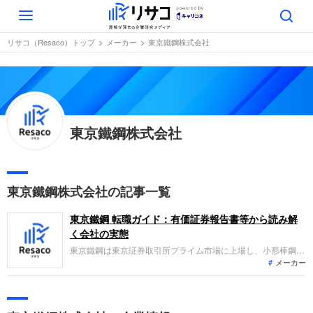
Toggle
navigation
リサコ（Resaco）トップ
メーカー
東京鐵鋼株式会社
東京鐵鋼株式会社
東京鐵鋼株式会社の記事一覧
東京鐵鋼 転職ガイド：有価証券報告書等から読み解
く会社の実態
東京鐵鋼は東京証券取引所プライム市場に上場し、小形棒鋼や
メーカー
鉄筋の機械式継手の製造・販売を主力とする電炉メーカーで
す。建設現場の省力化に寄与する高付加価値製品を展開してい
ますが、直近の2026年3月期は鉄筋の出荷数量減少等の影響を
受け、売上高725億円、経常利益120億円の減収減益となりま