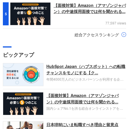
【面接対策】Amazon（アマゾンジャパ
ン）の中途採用面接では何を聞かれる...
5
77,597 views
総合アクセスランキング
ピックアップ
HubSpot Japan（ハブスポット）への転職
チャンスをモノにする【ク...
年間4000万人のビジネスパーソンが利用する企業
口コミサイト「キャリコネ」の転職エージェントが
お勧めするイチオシ企業をご紹介します。今回はク
【面接対策】Amazon（アマゾンジャパ
ラウド型CRMプラットフォームを提供する
HubSpot Japan（ハブスポット・ジャパン）株式会
ン）の中途採用面接では何を聞かれる...
社です。採用面接対策の企業研究にご活用くださ
国内シェアNo.1を誇る総合オンラインストアを運
い。
営し、クラウドサービス（AWS）や物流分野でも
圧倒的な存在感を持つAmazon。中途採用面接では
日本IBMにいま転職すべき理由と留意点
過去の具体的な業務成果やリーダーシップの発揮、