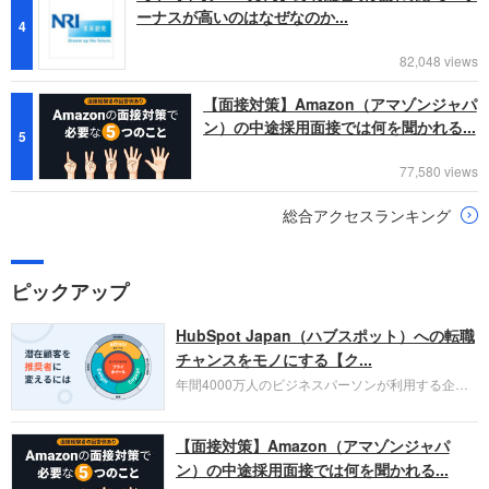
ーナスが高いのはなぜなのか...
4
82,048 views
【面接対策】Amazon（アマゾンジャパ
ン）の中途採用面接では何を聞かれる...
5
77,580 views
総合アクセスランキング
ピックアップ
HubSpot Japan（ハブスポット）への転職
チャンスをモノにする【ク...
年間4000万人のビジネスパーソンが利用する企業
口コミサイト「キャリコネ」の転職エージェントが
お勧めするイチオシ企業をご紹介します。今回はク
【面接対策】Amazon（アマゾンジャパ
ラウド型CRMプラットフォームを提供する
HubSpot Japan（ハブスポット・ジャパン）株式会
ン）の中途採用面接では何を聞かれる...
社です。採用面接対策の企業研究にご活用くださ