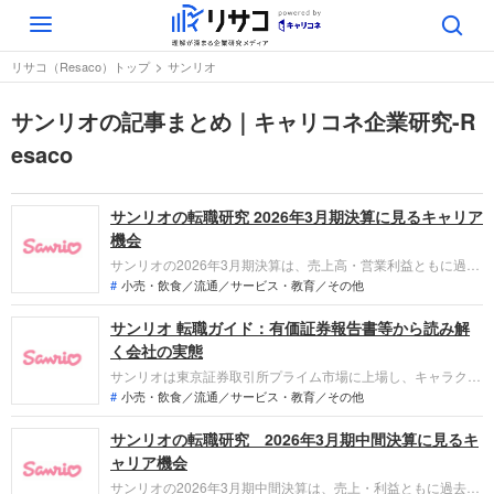
Toggle
navigation
リサコ（Resaco）トップ
サンリオ
サンリオの記事まとめ｜キャリコネ企業研究-R
esaco
サンリオの転職研究 2026年3月期決算に見るキャリア
機会
サンリオの2026年3月期決算は、売上高・営業利益ともに過去
最高を更新。自社ゲームブランド「Sanrio Games」の立ち上
小売・飲食／流通／サービス・教育／その他
げや海外完全子会社化など、「なぜ今サンリオなのか？」「転
サンリオ 転職ガイド：有価証券報告書等から読み解
職希望者がどの事業で、どんな役割を担えるのか」を整理しま
す。
く会社の実態
サンリオは東京証券取引所プライム市場に上場し、キャラクタ
ーのライセンス業務やギフト商品の企画・販売、テーマパーク
小売・飲食／流通／サービス・教育／その他
運営などを展開しています。直近の業績では、複数キャラクタ
サンリオの転職研究 2026年3月期中間決算に見るキ
ー戦略やグローバル展開が奏功し、売上高と各段階利益のいず
れも過去最高を更新する大幅な増収増益を達成しています。
ャリア機会
サンリオの2026年3月期中間決算は、売上・利益ともに過去最