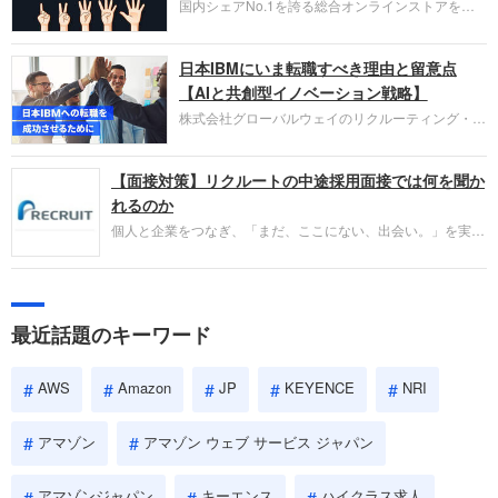
国内シェアNo.1を誇る総合オンラインストアを運
い。
営し、クラウドサービス（AWS）や物流分野でも
圧倒的な存在感を持つAmazon。中途採用面接では
日本IBMにいま転職すべき理由と留意点
過去の具体的な業務成果やリーダーシップの発揮、
失敗からの学びが重視され、人間性やカルチャーフ
【AIと共創型イノベーション戦略】
ィットも評価対象となり、長期的に成長できる仲間
株式会社グローバルウェイのリクルーティング・パ
であるかを多角的に審査されます。
ートナー事業本部です。年間4000万人のビジネス
パーソンが利用する企業口コミサイト「キャリコ
【面接対策】リクルートの中途採用面接では何を聞か
ネ」の転職エージェントがお勧めするイチオシ企業
をご紹介します。今回は、大手外資系IT企業の日本
れるのか
IBMです。採用面接対策の企業研究にご活用くださ
個人と企業をつなぎ、「まだ、ここにない、出会い。」を実現
い。
するリクルートへの転職。中途採用面接は仕事への取り組み方
やこれまでの成果を具体的に問われるほか、「人間性」も評価
されます。即戦力として、一緒に仕事をする仲間として多角的
に評価されるので、事前にしっかり対策して転職を成功させま
最近話題のキーワード
しょう。
AWS
Amazon
JP
KEYENCE
NRI
アマゾン
アマゾン ウェブ サービス ジャパン
アマゾンジャパン
キーエンス
ハイクラス求人