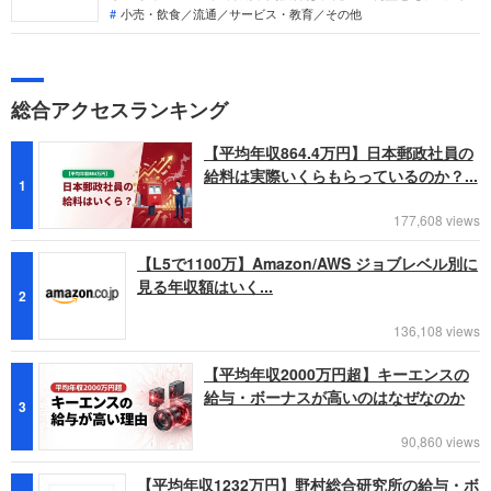
高を更新。映像・デジタル機能の強化や「10年後1億ユーザ
小売・飲食／流通／サービス・教育／その他
ー」を目指す新戦略により、エンタメ・デジタル領域の専門職
の需要が急増しています。「なぜ今サンリオなのか？」、転職
希望者がどの事業で、どんな役割を担えるのかを整理します。
総合アクセスランキング
【平均年収864.4万円】日本郵政社員の
給料は実際いくらもらっているのか？...
1
177,608 views
【L5で1100万】Amazon/AWS ジョブレベル別に
見る年収額はいく...
2
136,108 views
【平均年収2000万円超】キーエンスの
給与・ボーナスが高いのはなぜなのか
3
90,860 views
【平均年収1232万円】野村総合研究所の給与・ボ