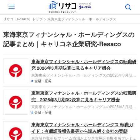
Toggle
navigation
リサコ（Resaco）トップ
東海東京フィナンシャル・ホールディングス
東海東京フィナンシャル・ホールディングスの
記事まとめ｜キャリコネ企業研究-Resaco
東海東京フィナンシャル・ホールディングスの転職研
究 2026年3月期決算に見るキャリア機会
東海東京フィナンシャル・ホールディングスの2026年3月期決
算は経常利益35.5%増の204億円と大幅な増収増益。オルクド
金融・証券
ール戦略2.0やJVモデル2.0の深化、デジタル分野の再編が進む
東海東京フィナンシャル・ホールディングスの転職研
中、「なぜ今、同社なのか？」を整理し、転職希望者がどの事
業でどんな役割を担えるのか深く解説します。
究 2026年3月期3Q決算に見るキャリア機会
東海東京フィナンシャル・ホールディングスの2026年3月期
3Q決算は、純利益25.9%増と好調。富裕層向け「オルクドー
金融・証券
ル」の拡大やデジタル事業の選択と集中など、独自の金融戦略
東海東京フィナンシャル・ホールディングス 転職ガ
を加速させています。従業員への株式付与制度も決定し、組織
の熱量が高まる同社で「転職希望者がどの事業で、どんな役割
イド：有価証券報告書等から読み解く会社の実態
を担えるのか」を整理します。
東京証券取引所プライム市場および名古屋証券取引所プレミア