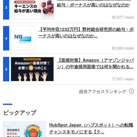
給与・ボーナスが高いのはなぜなのか
3
90,877 views
【平均年収1232万円】野村総合研究所の給与・ボ
ーナスが高いのはなぜなのか...
4
82,066 views
【面接対策】Amazon（アマゾンジャパ
ン）の中途採用面接では何を聞かれる...
5
77,607 views
総合アクセスランキング
ピックアップ
HubSpot Japan（ハブスポット）への転職
チャンスをモノにする【ク...