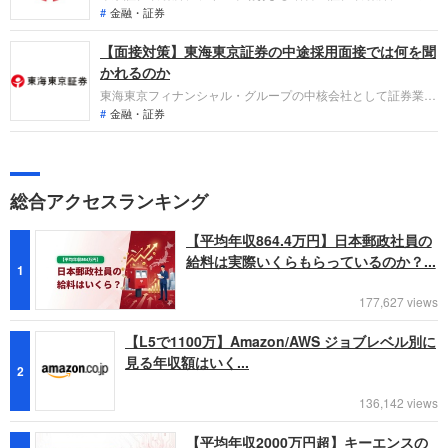
市場に上場し、有価証券の売買や引受けといった金融商品取引
金融・証券
業を幅広く展開する企業です。直近の連結業績においては、手
【面接対策】東海東京証券の中途採用面接では何を聞
数料収入の増加やトレーディング損益の拡大により、経常利益
が前期比で増加しており、増収増益の堅調なトレンドを維持し
かれるのか
ています。
東海東京フィナンシャル・グループの中核会社として証券業を
営む東海東京証券への転職。採用面接は新卒の場合と違い、こ
金融・証券
れまでの仕事への取り組み方や成果を具体的に問われる他、キ
ャリアシートだけでは見えてこない「人間性」も評価されま
す。即戦力として、共に働く仲間として評価されるので、しっ
かり対策をして転職を成功させましょう。
総合アクセスランキング
【平均年収864.4万円】日本郵政社員の
給料は実際いくらもらっているのか？...
1
177,627 views
【L5で1100万】Amazon/AWS ジョブレベル別に
見る年収額はいく...
2
136,142 views
【平均年収2000万円超】キーエンスの