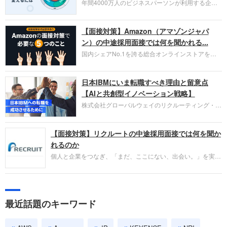
年間4000万人のビジネスパーソンが利用する企業
口コミサイト「キャリコネ」の転職エージェントが
お勧めするイチオシ企業をご紹介します。今回はク
【面接対策】Amazon（アマゾンジャパ
ラウド型CRMプラットフォームを提供する
HubSpot Japan（ハブスポット・ジャパン）株式会
ン）の中途採用面接では何を聞かれる...
社です。採用面接対策の企業研究にご活用くださ
国内シェアNo.1を誇る総合オンラインストアを運
い。
営し、クラウドサービス（AWS）や物流分野でも
圧倒的な存在感を持つAmazon。中途採用面接では
日本IBMにいま転職すべき理由と留意点
過去の具体的な業務成果やリーダーシップの発揮、
失敗からの学びが重視され、人間性やカルチャーフ
【AIと共創型イノベーション戦略】
ィットも評価対象となり、長期的に成長できる仲間
株式会社グローバルウェイのリクルーティング・パ
であるかを多角的に審査されます。
ートナー事業本部です。年間4000万人のビジネス
パーソンが利用する企業口コミサイト「キャリコ
【面接対策】リクルートの中途採用面接では何を聞か
ネ」の転職エージェントがお勧めするイチオシ企業
をご紹介します。今回は、大手外資系IT企業の日本
れるのか
IBMです。採用面接対策の企業研究にご活用くださ
個人と企業をつなぎ、「まだ、ここにない、出会い。」を実現
い。
するリクルートへの転職。中途採用面接は仕事への取り組み方
やこれまでの成果を具体的に問われるほか、「人間性」も評価
されます。即戦力として、一緒に仕事をする仲間として多角的
に評価されるので、事前にしっかり対策して転職を成功させま
最近話題のキーワード
しょう。