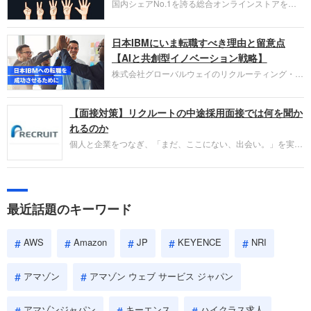
国内シェアNo.1を誇る総合オンラインストアを運
い。
営し、クラウドサービス（AWS）や物流分野でも
圧倒的な存在感を持つAmazon。中途採用面接では
日本IBMにいま転職すべき理由と留意点
過去の具体的な業務成果やリーダーシップの発揮、
失敗からの学びが重視され、人間性やカルチャーフ
【AIと共創型イノベーション戦略】
ィットも評価対象となり、長期的に成長できる仲間
株式会社グローバルウェイのリクルーティング・パ
であるかを多角的に審査されます。
ートナー事業本部です。年間4000万人のビジネス
パーソンが利用する企業口コミサイト「キャリコ
【面接対策】リクルートの中途採用面接では何を聞か
ネ」の転職エージェントがお勧めするイチオシ企業
をご紹介します。今回は、大手外資系IT企業の日本
れるのか
IBMです。採用面接対策の企業研究にご活用くださ
個人と企業をつなぎ、「まだ、ここにない、出会い。」を実現
い。
するリクルートへの転職。中途採用面接は仕事への取り組み方
やこれまでの成果を具体的に問われるほか、「人間性」も評価
されます。即戦力として、一緒に仕事をする仲間として多角的
に評価されるので、事前にしっかり対策して転職を成功させま
最近話題のキーワード
しょう。
AWS
Amazon
JP
KEYENCE
NRI
アマゾン
アマゾン ウェブ サービス ジャパン
アマゾンジャパン
キーエンス
ハイクラス求人