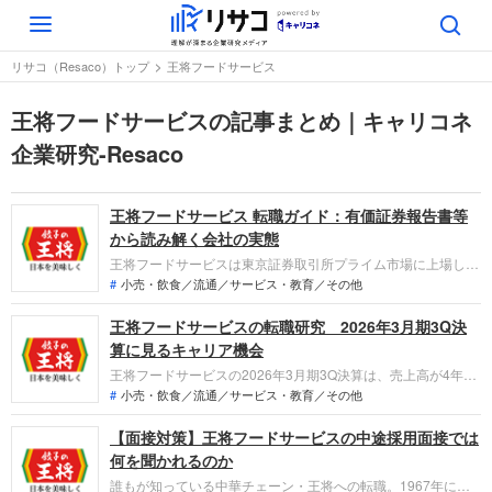
Toggle
navigation
リサコ（Resaco）トップ
王将フードサービス
王将フードサービスの記事まとめ｜キャリコネ
企業研究-Resaco
王将フードサービス 転職ガイド：有価証券報告書等
から読み解く会社の実態
王将フードサービスは東京証券取引所プライム市場に上場し、
中華料理を主体にした直営レストランチェーンの運営やフラン
小売・飲食／流通／サービス・教育／その他
チャイズ事業を展開しています。業績面では過去最高売上を4
王将フードサービスの転職研究 2026年3月期3Q決
年連続で更新し5年連続の増収を達成した一方、コスト上昇の
影響で営業利益は減益となりました。
算に見るキャリア機会
王将フードサービスの2026年3月期3Q決算は、売上高が4年連
続で過去最高を更新。大幅な賃上げや株式交付など人的資本へ
小売・飲食／流通／サービス・教育／その他
の投資を強化する一方、東京に新たな人材育成拠点を開設し、
【面接対策】王将フードサービスの中途採用面接では
東日本での攻勢を強めています。「なぜ今、王将なのか？」転
職希望者がどの事業でどんな役割を担えるのか、最新データか
何を聞かれるのか
ら整理します。
誰もが知っている中華チェーン・王将への転職。1967年に第