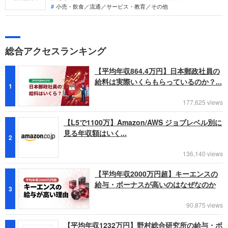
一号店を出店、1974年に法人化された老舗で、現在は全国に
小売・飲食／流通／サービス・教育／その他
600店舗以上を展開。中途採用面接は新卒の場合と違い、これ
までの仕事への取り組み方や成果を問われるほか、即戦力とし
て、一緒に仕事をする仲間として多角的に評価されます。事前
にしっかり対策しておきましょう。
総合アクセスランキング
【平均年収864.4万円】日本郵政社員の
給料は実際いくらもらっているのか？...
1
177,625 views
【L5で1100万】Amazon/AWS ジョブレベル別に
見る年収額はいく...
2
136,140 views
【平均年収2000万円超】キーエンスの
給与・ボーナスが高いのはなぜなのか
3
90,875 views
【平均年収1232万円】野村総合研究所の給与・ボ