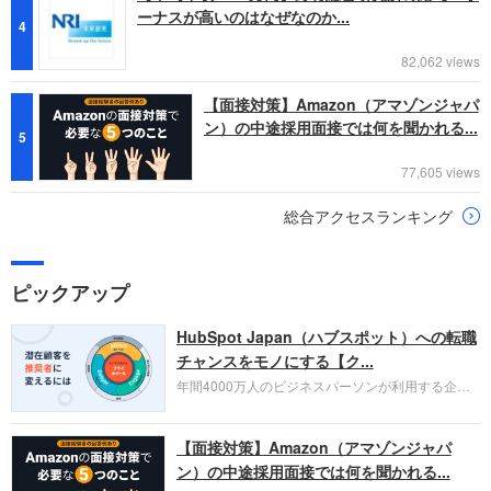
ーナスが高いのはなぜなのか...
4
82,062 views
【面接対策】Amazon（アマゾンジャパ
ン）の中途採用面接では何を聞かれる...
5
77,605 views
総合アクセスランキング
ピックアップ
HubSpot Japan（ハブスポット）への転職
チャンスをモノにする【ク...
年間4000万人のビジネスパーソンが利用する企業
口コミサイト「キャリコネ」の転職エージェントが
お勧めするイチオシ企業をご紹介します。今回はク
【面接対策】Amazon（アマゾンジャパ
ラウド型CRMプラットフォームを提供する
HubSpot Japan（ハブスポット・ジャパン）株式会
ン）の中途採用面接では何を聞かれる...
社です。採用面接対策の企業研究にご活用くださ