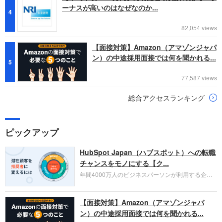
ーナスが高いのはなぜなのか...
4
82,054 views
【面接対策】Amazon（アマゾンジャパ
ン）の中途採用面接では何を聞かれる...
5
77,587 views
総合アクセスランキング
ピックアップ
HubSpot Japan（ハブスポット）への転職
チャンスをモノにする【ク...
年間4000万人のビジネスパーソンが利用する企業
口コミサイト「キャリコネ」の転職エージェントが
お勧めするイチオシ企業をご紹介します。今回はク
【面接対策】Amazon（アマゾンジャパ
ラウド型CRMプラットフォームを提供する
HubSpot Japan（ハブスポット・ジャパン）株式会
ン）の中途採用面接では何を聞かれる...
社です。採用面接対策の企業研究にご活用くださ