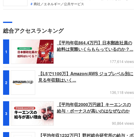
北陸電力への転職。採用面接は新卒の場合と違い、これまでの
商社／エネルギー／公共サービス
仕事への取り組み方や成果を具体的に問われるほか、キャリア
シートだけでは見えてこない「人間性」も評価されます。即戦
力として、ともに働く仲間として多角的に評価されるので、事
前にしっかり対策をすすめましょう。
総合アクセスランキング
【平均年収864.4万円】日本郵政社員の
給料は実際いくらもらっているのか？...
1
177,614 views
【L5で1100万】Amazon/AWS ジョブレベル別に
見る年収額はいく...
2
136,118 views
【平均年収2000万円超】キーエンスの
給与・ボーナスが高いのはなぜなのか
3
90,864 views
【平均年収1232万円】野村総合研究所の給与・ボ