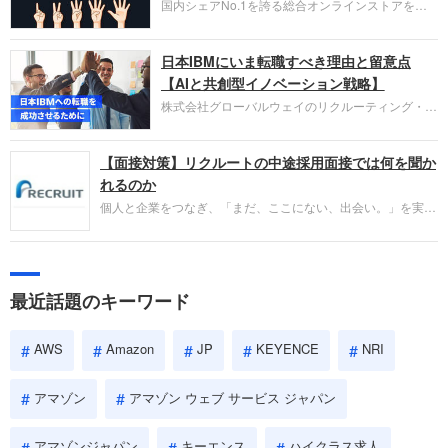
国内シェアNo.1を誇る総合オンラインストアを運
い。
営し、クラウドサービス（AWS）や物流分野でも
圧倒的な存在感を持つAmazon。中途採用面接では
日本IBMにいま転職すべき理由と留意点
過去の具体的な業務成果やリーダーシップの発揮、
失敗からの学びが重視され、人間性やカルチャーフ
【AIと共創型イノベーション戦略】
ィットも評価対象となり、長期的に成長できる仲間
株式会社グローバルウェイのリクルーティング・パ
であるかを多角的に審査されます。
ートナー事業本部です。年間4000万人のビジネス
パーソンが利用する企業口コミサイト「キャリコ
【面接対策】リクルートの中途採用面接では何を聞か
ネ」の転職エージェントがお勧めするイチオシ企業
をご紹介します。今回は、大手外資系IT企業の日本
れるのか
IBMです。採用面接対策の企業研究にご活用くださ
個人と企業をつなぎ、「まだ、ここにない、出会い。」を実現
い。
するリクルートへの転職。中途採用面接は仕事への取り組み方
やこれまでの成果を具体的に問われるほか、「人間性」も評価
されます。即戦力として、一緒に仕事をする仲間として多角的
に評価されるので、事前にしっかり対策して転職を成功させま
最近話題のキーワード
しょう。
AWS
Amazon
JP
KEYENCE
NRI
アマゾン
アマゾン ウェブ サービス ジャパン
アマゾンジャパン
キーエンス
ハイクラス求人