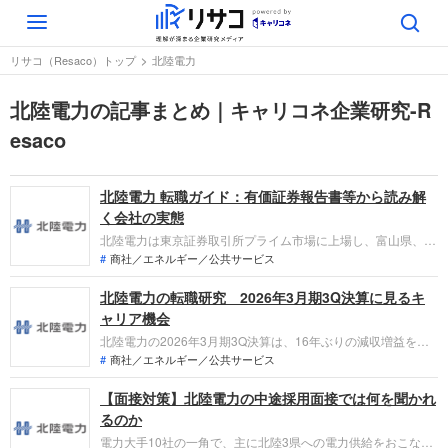
Toggle
navigation
リサコ（Resaco）トップ
北陸電力
北陸電力の記事まとめ｜キャリコネ企業研究-R
esaco
北陸電力 転職ガイド：有価証券報告書等から読み解
く会社の実態
北陸電力は東京証券取引所プライム市場に上場し、富山県、石
川県、福井県などを中心に電気を供給する発電・販売および送
商社／エネルギー／公共サービス
配電を主力事業とする電力会社です。直近の連結業績では、総
北陸電力の転職研究 2026年3月期3Q決算に見るキ
販売電力量の増加があったものの、燃料費調整収入等の減少や
修繕費の増加などにより、前年比で減収減益のトレンドとなっ
ャリア機会
ています。
北陸電力の2026年3月期3Q決算は、16年ぶりの減収増益を達
成。震災復旧と並行して自己資本比率を24.1%まで回復させ、
商社／エネルギー／公共サービス
1,100億円規模の設備投資を計画しています。インフラの強靭
【面接対策】北陸電力の中途採用面接では何を聞かれ
化と再エネ転換が進む中で、転職希望者がどの事業で、どんな
役割を担えるのかを整理します。
るのか
電力大手10社の一角で、主に北陸3県への電力供給をおこなう