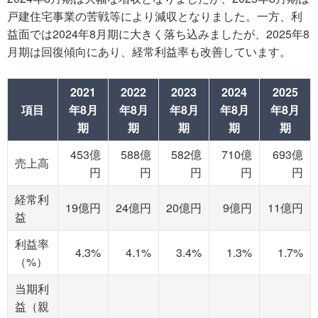
戸建住宅事業の苦戦等により減収となりました。一方、利
益面では2024年8月期に大きく落ち込みましたが、2025年8
月期は回復傾向にあり、経常利益率も改善しています。
2021
2022
2023
2024
2025
項目
年8月
年8月
年8月
年8月
年8月
期
期
期
期
期
453億
588億
582億
710億
693億
売上高
円
円
円
円
円
経常利
19億円
24億円
20億円
9億円
11億円
益
利益率
4.3%
4.1%
3.4%
1.3%
1.7%
（%）
当期利
益（親