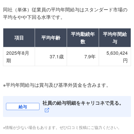
同社（単体）従業員の平均年間給与はスタンダード市場の
平均をやや下回る水準です。
平均勤続年
平均年間給
項目
平均年齢
数
与
2025年8月
5,630,424
37.1歳
7.9年
期
円
※平均年間給与は賞与及び基準外賃金を含みます。
社員の給与明細をキャリコネで見る。
給与
※情報が少ない場合もあります。ぜひ口コミ投稿にご協力ください。