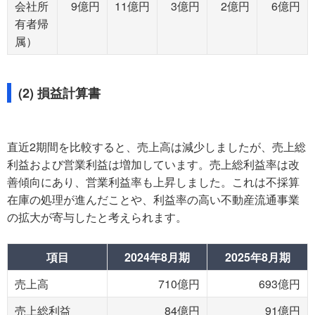
会社所
9億円
11億円
3億円
2億円
6億円
有者帰
属）
(2) 損益計算書
直近2期間を比較すると、売上高は減少しましたが、売上総
利益および営業利益は増加しています。売上総利益率は改
善傾向にあり、営業利益率も上昇しました。これは不採算
在庫の処理が進んだことや、利益率の高い不動産流通事業
の拡大が寄与したと考えられます。
項目
2024年8月期
2025年8月期
売上高
710億円
693億円
売上総利益
84億円
91億円