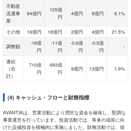
不動産
125億
流通事
64億円
4億円
8億円
6.1%
円
業
その他
16億円
18億円
2億円
4億円
21.5%
-18億
-11億
-0.6億
-0.5億
調整額
-
円
円
円
円
連結
710億
693億
（合
9億円
13億円
1.9%
円
円
計）
(4) キャッシュ・フローと財務指標
AVANTIAは、営業活動により潤沢な資金を確保し、堅調な
事業運営を行っています。投資活動では、将来の成長に向
けた設備投資を積極的に実施しました。財務活動では、借