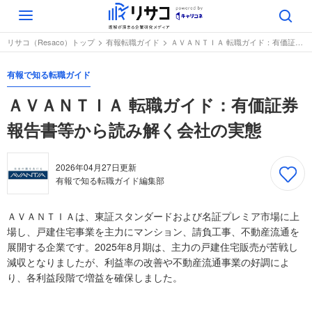
Toggle
navigation
リサコ（Resaco）トップ
有報転職ガイド
ＡＶＡＮＴＩＡ 転職ガイド：有価証券報告書等から読み解く会社の実態
有報で知る転職ガイド
ＡＶＡＮＴＩＡ 転職ガイド：有価証券
報告書等から読み解く会社の実態
2026年04月27日
更新
有報で知る転職ガイド編集部
ＡＶＡＮＴＩＡは、東証スタンダードおよび名証プレミア市場に上
場し、戸建住宅事業を主力にマンション、請負工事、不動産流通を
展開する企業です。2025年8月期は、主力の戸建住宅販売が苦戦し
減収となりましたが、利益率の改善や不動産流通事業の好調によ
り、各利益段階で増益を確保しました。