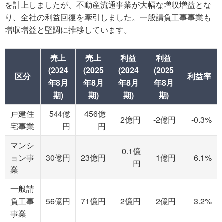
を計上しましたが、不動産流通事業が大幅な増収増益とな
り、全社の利益回復を牽引しました。一般請負工事事業も
増収増益と堅調に推移しています。
売上
売上
利益
利益
(2024
(2025
(2024
(2025
区分
利益率
年8月
年8月
年8月
年8月
期)
期)
期)
期)
戸建住
544億
456億
2億円
-2億円
-0.3%
宅事業
円
円
マンシ
0.1億
ョン事
30億円
23億円
1億円
6.1%
円
業
一般請
負工事
56億円
71億円
2億円
2億円
3.2%
事業