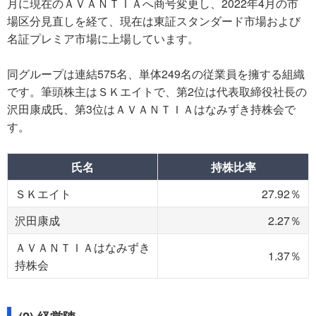
月に現在のＡＶＡＮＴＩＡへ商号変更し、2022年4月の市
場区分見直しを経て、現在は東証スタンダード市場および
名証プレミア市場に上場しています。
同グループは連結575名、単体249名の従業員を擁する組織
です。筆頭株主はＳＫエイトで、第2位は代表取締役社長の
沢田康成氏、第3位はＡＶＡＮＴＩＡはなみずき持株会で
す。
氏名
持株比率
ＳＫエイト
27.92％
沢田康成
2.27％
ＡＶＡＮＴＩＡはなみずき
1.37％
持株会