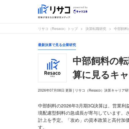
リサコ（Resaco）トップ
決算転職研究
中部飼料
最新決算で見る企業研究
中部飼料の転職
算に見るキャ
2026年07月08日
更新
| リサコ（Resaco）決算キャリア
中部飼料の2026年3月期3Q決算は、営業
境配慮型飼料の急成長が寄与しています。さ
計上を予定。「攻め」の資本政策と高付加
す。