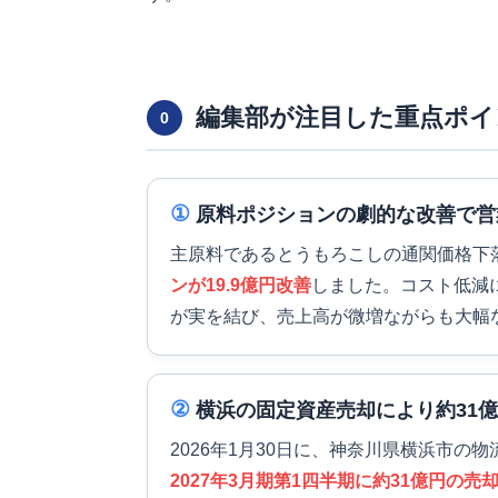
編集部が注目した重点ポイ
0
①
原料ポジションの劇的な改善で営業
主原料であるとうもろこしの通関価格下
ンが19.9億円改善
しました。コスト低減
が実を結び、売上高が微増ながらも大幅
②
横浜の固定資産売却により約31
2026年1月30日に、神奈川県横浜市
2027年3月期第1四半期に約31億円の売