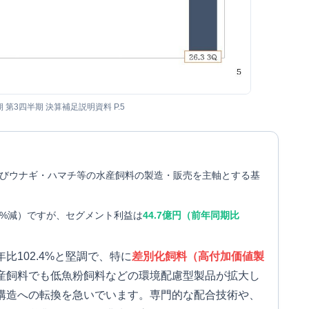
期 第3四半期 決算補足説明資料 P.5
びウナギ・ハマチ等の水産飼料の製造・販売を主軸とする基
.6%減）ですが、セグメント利益は
44.7億円（前年同期比
比102.4%と堅調で、特に
差別化飼料（高付加価値製
産飼料でも低魚粉飼料などの環境配慮型製品が拡大し
構造への転換を急いでいます。専門的な配合技術や、