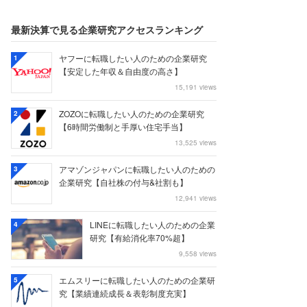
最新決算で見る企業研究アクセスランキング
ヤフーに転職したい人のための企業研究
1
【安定した年収＆自由度の高さ】
15,191 views
ZOZOに転職したい人のための企業研究
2
【6時間労働制と手厚い住宅手当】
13,525 views
アマゾンジャパンに転職したい人のための
3
企業研究【自社株の付与&社割も】
12,941 views
LINEに転職したい人のための企業
4
研究【有給消化率70%超】
9,558 views
エムスリーに転職したい人のための企業研
5
究【業績連続成長＆表彰制度充実】