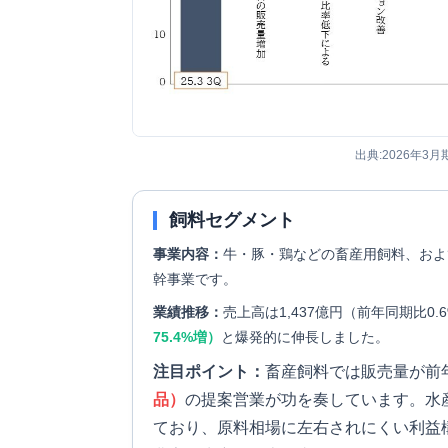
出典:2026年3月
飼料セグメント
事業内容：
牛・豚・鶏などの畜産用飼料、およ
幹事業です。
業績推移：
売上高は1,437億円（前年同期比0
75.4%増）
と爆発的に伸長しました。
注目ポイント：
畜産飼料では販売量が前年
品）
の提案営業が功を奏しています。水
ており、原料相場に左右されにくい利益