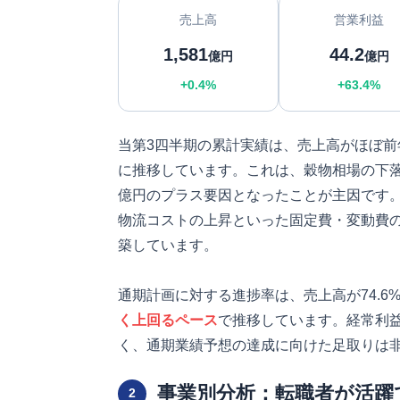
売上高
営業利益
1,581
44.2
億円
億円
+0.4%
+63.4%
当第3四半期の累計実績は、売上高がほぼ前
に推移しています。これは、穀物相場の下落
億円のプラス要因となったことが主因です
物流コストの上昇といった固定費・変動費
築しています。
通期計画に対する進捗率は、売上高が74.
く上回るペース
で推移しています。経常利益（
く、通期業績予想の達成に向けた足取りは
事業別分析：転職者が活躍
2