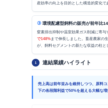
産効率の向上を目的とした構造的変化で
③
環境配慮型飼料の販売が前年比14
窒素排出抑制や温室効果ガス削減に寄与
で148%
まで伸長しました。畜産農家の
が、飼料セグメントの新たな収益の柱と
連結業績ハイライト
1
売上高は前年並みを維持しつつ、原料コ
下の各段階利益で50%を超える大幅な