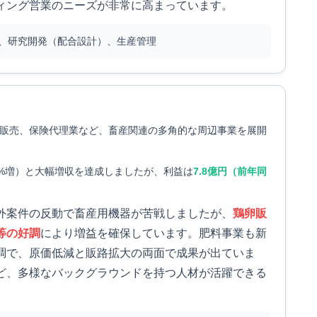
ィング営業のニーズが非常に高まっています。
、研究開発（配合設計）、生産管理
販売、保険代理業など、畜産関連の多角的な周辺事業を展開
.5%増）と大幅増収を達成しましたが、利益は
7.8億円（前年同
外案件の反動で畜産用機器が苦戦しましたが、
鶏卵販
等の好調
により増益を確保しています。肥料事業も新
調で、原価低減と販路拡大の両面で成果が出ていま
ど、多様なバックグラウンドを持つ人材が活躍できる