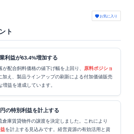
お気に入り
ント
利益が63.4%増加する
落が配合飼料価格の値下げ幅を上回り、
原料ポジショ
に加え、製品ラインアップの刷新による付加価値販売
な増益を達成しています。
億円の特別利益を計上する
の物流倉庫賃貸物件の譲渡を決定しました。これにより
却益
を計上する見込みです。経営資源の有効活用と資