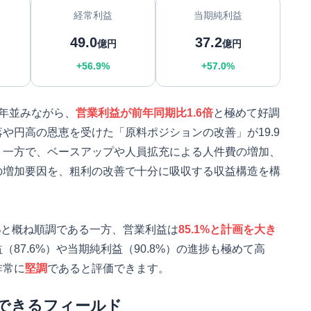
経常利益
当期純利益
49.0
37.2
億円
億円
+56.9%
+57.0%
年並みながら、
営業利益が前年同期比1.6倍
と極めて好調
や円高の恩恵を受けた「原料ポジションの改善」が19.9
。一方で、ベースアップや人員拡充による人件費の増加、
の増加要因を、粗利の改善で十分に吸収する収益構造を構
6%と概ね順調である一方、営業利益は
85.1%と計画を大き
87.6%）や当期純利益（90.8%）の進捗も極めて高
非常に
堅調
であると評価できます。
できるフィールド