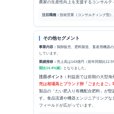
農家の生産性向上を支援するコンサルテ
注目職種：
技術営業（コンサルティング型）
その他セグメント
事業内容：
鶏卵販売、肥料製造、畜産用機器の
しています。
業績推移：
売上高は143億円（前年同期比12
期比14.4%減）
となりました。
注目ポイント：
利益面では前期の大型海
売は相場高とブランド卵「ごまたまご」
製品の「たい肥入り有機配合肥料」が堅
す。食品流通や機器エンジニアリングな
フィールドが広がっています。