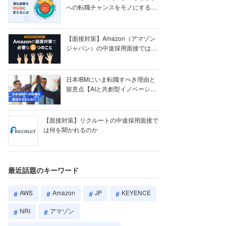
への転職チャンスをモノにする
【ク...
【面接対策】Amazon（アマゾン
ジャパン）の中途採用面接では何
を聞かれる...
日本IBMにいま転職すべき理由と
留意点【AIと共創型イノベーショ
ン戦略】
【面接対策】リクルートの中途採用面接で
は何を聞かれるのか
最近話題のキーワード
AWS
Amazon
JP
KEYENCE
NRI
アマゾン