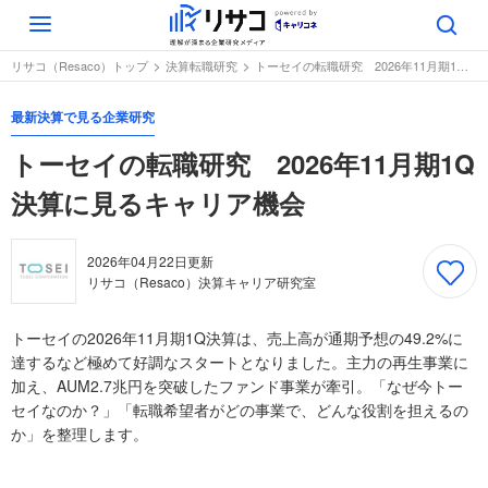
Toggle
navigation
リサコ（Resaco）トップ
決算転職研究
トーセイの転職研究 2026年11月期1Q決算に見るキャリア機会
最新決算で見る企業研究
トーセイの転職研究 2026年11月期1Q
決算に見るキャリア機会
2026年04月22日
更新
リサコ（Resaco）決算キャリア研究室
トーセイの2026年11月期1Q決算は、売上高が通期予想の49.2%に
達するなど極めて好調なスタートとなりました。主力の再生事業に
加え、AUM2.7兆円を突破したファンド事業が牽引。「なぜ今トー
セイなのか？」「転職希望者がどの事業で、どんな役割を担えるの
か」を整理します。