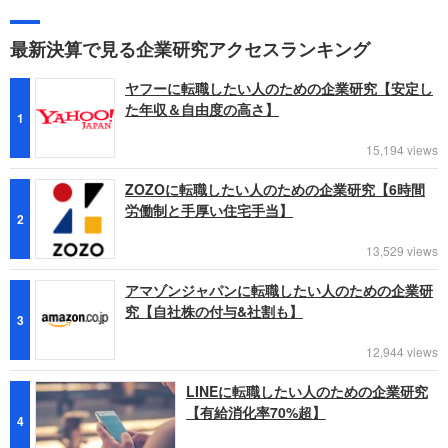
最新決算で見る企業研究アクセスランキング
ヤフーに転職したい人のための企業研究【安定し
た年収＆自由度の高さ】
1
15,194 views
ZOZOに転職したい人のための企業研究【6時間
労働制と手厚い住宅手当】
2
13,529 views
アマゾンジャパンに転職したい人のための企業研
究【自社株の付与&社割も】
3
12,944 views
LINEに転職したい人のための企業研究
【有給消化率70%超】
4