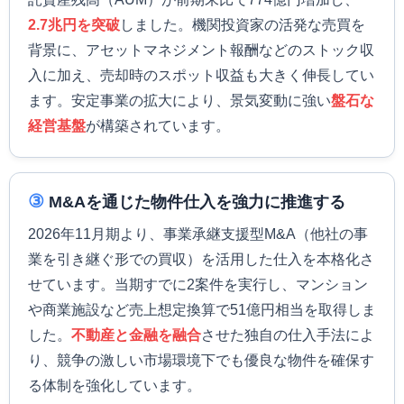
2.7兆円を突破
しました。機関投資家の活発な売買を
背景に、アセットマネジメント報酬などのストック収
入に加え、売却時のスポット収益も大きく伸長してい
ます。安定事業の拡大により、景気変動に強い
盤石な
経営基盤
が構築されています。
③
M&Aを通じた物件仕入を強力に推進する
2026年11月期より、事業承継支援型M&A（他社の事
業を引き継ぐ形での買収）を活用した仕入を本格化さ
せています。当期すでに2案件を実行し、マンション
や商業施設など売上想定換算で51億円相当を取得しま
した。
不動産と金融を融合
させた独自の仕入手法によ
り、競争の激しい市場環境下でも優良な物件を確保す
る体制を強化しています。