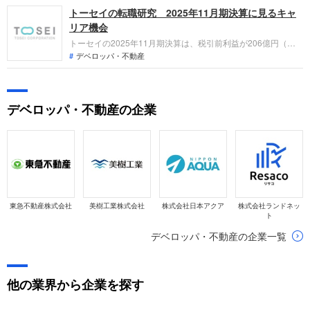
トーセイの転職研究 2025年11月期決算に見るキャ
2025年11月期の連結業績は、売上収益が前期比15.2%増、税
引前利益が同18.8%増となり、増収増益で過去最高益を更新し
リア機会
ました。
トーセイの2025年11月期決算は、税引前利益が206億円（前
年比18.8%増）と過去最高を更新。中期経営計画の利益目標を
デベロッパ・不動産
1年前倒しで達成しました。AUM2.6兆円突破や名古屋鉄道と
の資本業務提携など、成長加速期にある同社での役割とキャリ
ア可能性を、6事業の最新実績から整理します。
デベロッパ・不動産の企業
東急不動産株式会社
美樹工業株式会社
株式会社日本アクア
株式会社ランドネッ
ト
デベロッパ・不動産の企業一覧
他の業界から企業を探す