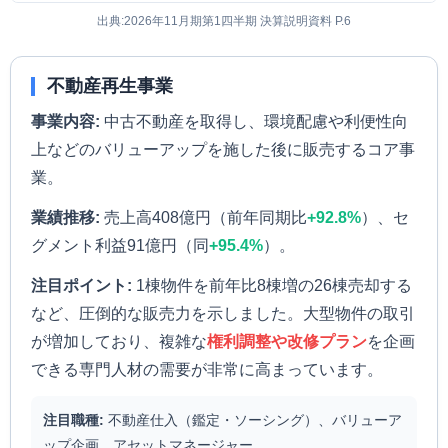
出典:2026年11月期第1四半期 決算説明資料 P.6
不動産再生事業
事業内容:
中古不動産を取得し、環境配慮や利便性向
上などのバリューアップを施した後に販売するコア事
業。
業績推移:
売上高408億円（前年同期比
+92.8%
）、セ
グメント利益91億円（同
+95.4%
）。
注目ポイント:
1棟物件を前年比8棟増の26棟売却する
など、圧倒的な販売力を示しました。大型物件の取引
が増加しており、複雑な
権利調整や改修プラン
を企画
できる専門人材の需要が非常に高まっています。
注目職種:
不動産仕入（鑑定・ソーシング）、バリューア
ップ企画、アセットマネージャー