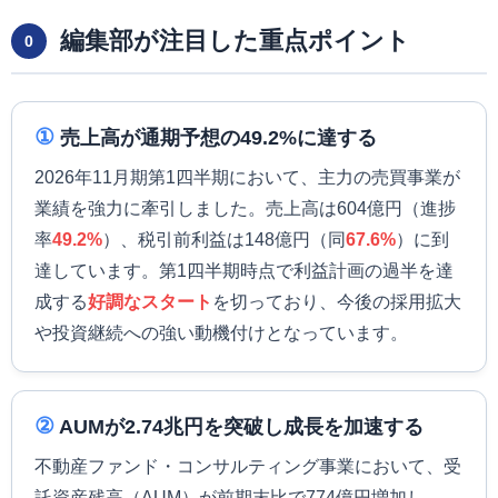
編集部が注目した重点ポイント
0
①
売上高が通期予想の49.2%に達する
2026年11月期第1四半期において、主力の売買事業が
業績を強力に牽引しました。売上高は604億円（進捗
率
49.2%
）、税引前利益は148億円（同
67.6%
）に到
達しています。第1四半期時点で利益計画の過半を達
成する
好調なスタート
を切っており、今後の採用拡大
や投資継続への強い動機付けとなっています。
②
AUMが2.74兆円を突破し成長を加速する
不動産ファンド・コンサルティング事業において、受
託資産残高（AUM）が前期末比で774億円増加し、