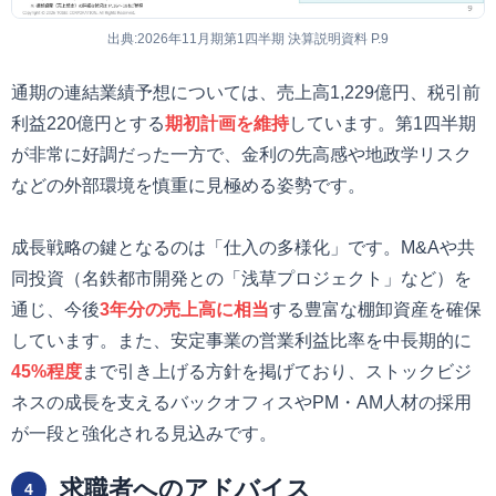
出典:2026年11月期第1四半期 決算説明資料 P.9
通期の連結業績予想については、売上高1,229億円、税引前
利益220億円とする
期初計画を維持
しています。第1四半期
が非常に好調だった一方で、金利の先高感や地政学リスク
などの外部環境を慎重に見極める姿勢です。
成長戦略の鍵となるのは「仕入の多様化」です。M&Aや共
同投資（名鉄都市開発との「浅草プロジェクト」など）を
通じ、今後
3年分の売上高に相当
する豊富な棚卸資産を確保
しています。また、安定事業の営業利益比率を中長期的に
45%程度
まで引き上げる方針を掲げており、ストックビジ
ネスの成長を支えるバックオフィスやPM・AM人材の採用
が一段と強化される見込みです。
求職者へのアドバイス
4