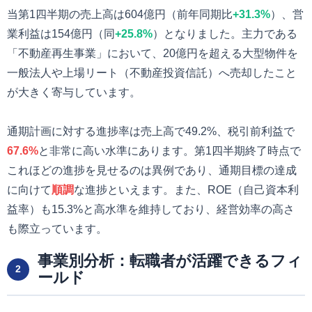
当第1四半期の売上高は604億円（前年同期比
+31.3%
）、営
業利益は154億円（同
+25.8%
）となりました。主力である
「不動産再生事業」において、20億円を超える大型物件を
一般法人や上場リート（不動産投資信託）へ売却したこと
が大きく寄与しています。
通期計画に対する進捗率は売上高で49.2%、税引前利益で
67.6%
と非常に高い水準にあります。第1四半期終了時点で
これほどの進捗を見せるのは異例であり、通期目標の達成
に向けて
順調
な進捗といえます。また、ROE（自己資本利
益率）も15.3%と高水準を維持しており、経営効率の高さ
も際立っています。
事業別分析：転職者が活躍できるフィ
2
ールド