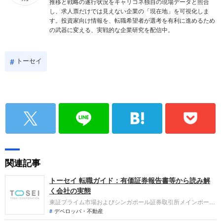
推移と戦略の遂行状況をキャリコネ独自の現場データと照合
し、求人票だけでは見えない企業の「現在地」を可視化しま
す。投資家向け情報を、転職希望者が選考を有利に進めるため
の武器に変える、実戦的な企業研究を配信中。
トーセイ
関連記事
トーセイ 転職ガイド：有価証券報告書等から読み解
く会社の実態
東証プライム市場およびシンガポール証券取引所メインボード
に上場する総合不動産会社です。不動産再生、開発、賃貸、フ
デベロッパ・不動産
ァンド・コンサルティングなど6つの事業を展開しています。