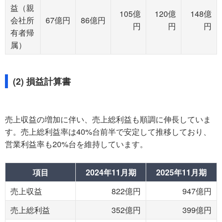
益（親
105億
120億
148億
会社所
67億円
86億円
円
円
円
有者帰
属）
(2) 損益計算書
売上収益の増加に伴い、売上総利益も順調に伸長していま
す。売上総利益率は40%台前半で安定して推移しており、
営業利益率も20%台を維持しています。
項目
2024年11月期
2025年11月期
売上収益
822億円
947億円
売上総利益
352億円
399億円