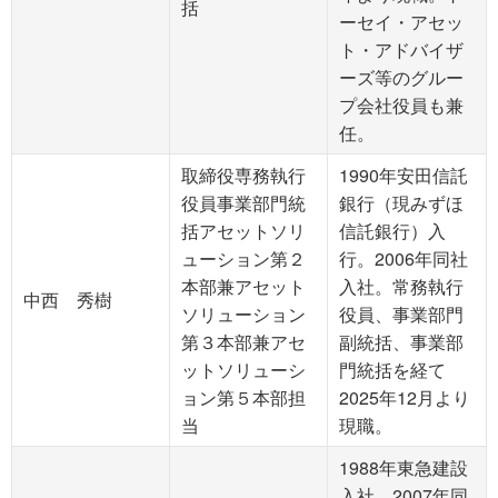
括
ーセイ・アセッ
ト・アドバイザ
ーズ等のグルー
プ会社役員も兼
任。
取締役専務執行
1990年安田信託
役員事業部門統
銀行（現みずほ
括アセットソリ
信託銀行）入
ューション第２
行。2006年同社
本部兼アセット
入社。常務執行
中西 秀樹
ソリューション
役員、事業部門
第３本部兼アセ
副統括、事業部
ットソリューシ
門統括を経て
ョン第５本部担
2025年12月より
当
現職。
1988年東急建設
入社。2007年同