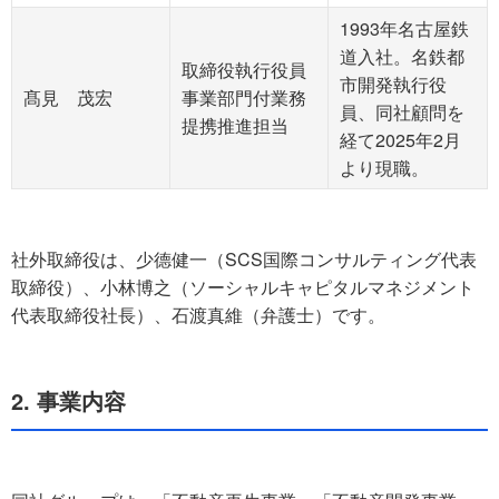
1993年名古屋鉄
道入社。名鉄都
取締役執行役員
市開発執行役
髙見 茂宏
事業部門付業務
員、同社顧問を
提携推進担当
経て2025年2月
より現職。
社外取締役は、少德健一（SCS国際コンサルティング代表
取締役）、小林博之（ソーシャルキャピタルマネジメント
代表取締役社長）、石渡真維（弁護士）です。
2. 事業内容