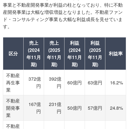
事業と不動産開発事業が利益の柱となっており、特に不動
産開発事業は大幅な増収増益となりました。不動産ファン
ド・コンサルティング事業も大幅な利益成長を見せていま
す。
売上
売上
利益
利益
(2024
(2025
(2024
(2025
区分
利益率
年11月
年11月
年11月
年11月
期)
期)
期)
期)
不動産
372億
392億
再生事
60億円
63億円
16.2%
円
円
業
不動産
167億
231億
開発事
50億円
57億円
24.8%
円
円
業
不動産