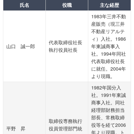
氏名
役職
主な経歴
1983年三井不動
産販売（現三井
不動産リアルテ
ィ）入社。1986
代表取締役社長
山口 誠一郎
年東誠商事入
執行役員社長
社。1994年同社
代表取締役社長
に就任。2004年
より現職。
1982年国分入
社。1991年東誠
商事入社。同社
経理部財務担当
部長、常務取締
取締役専務執行
役等を経て2006
平野 昇
役員管理部門統
年より現職。ト