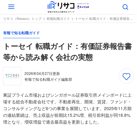
Toggle
navigation
リサコ（Resaco）トップ
有報転職ガイド
トーセイ 転職ガイド：有価証券報告書等から読み解く会社の実態
有報で知る転職ガイド
トーセイ 転職ガイド：有価証券報告書
等から読み解く会社の実態
2026年04月27日
更新
有報で知る転職ガイド編集部
東証プライム市場およびシンガポール証券取引所メインボードに上
場する総合不動産会社です。不動産再生、開発、賃貸、ファンド・
コンサルティングなど6つの事業を展開しています。2025年11月期
の連結業績は、売上収益が前期比15.2%増、税引前利益が同18.8%
増となり、増収増益で過去最高益を更新しました。