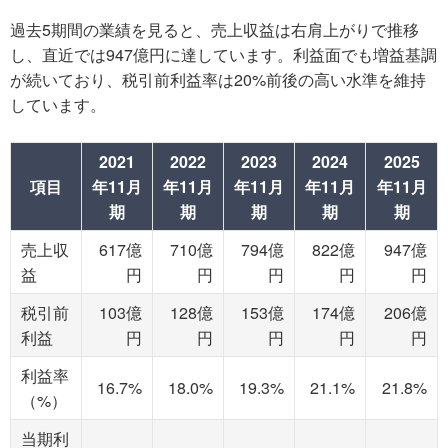
過去5期間の業績を見ると、売上収益は右肩上がりで推移
し、直近では947億円に達しています。利益面でも増益基調
が続いており、税引前利益率は20%前後の高い水準を維持
しています。
2021
2022
2023
2024
2025
項目
年11月
年11月
年11月
年11月
年11月
期
期
期
期
期
売上収
617億
710億
794億
822億
947億
益
円
円
円
円
円
税引前
103億
128億
153億
174億
206億
利益
円
円
円
円
円
利益率
16.7%
18.0%
19.3%
21.1%
21.8%
（%）
当期利