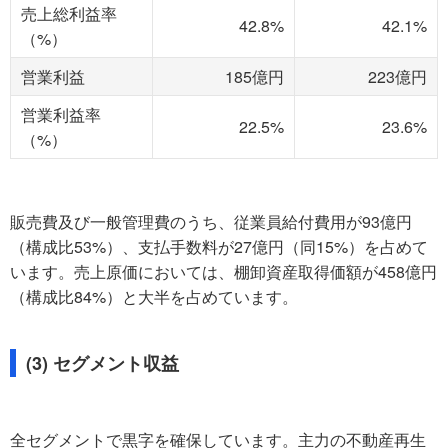
売上総利益率
42.8%
42.1%
（%）
営業利益
185億円
223億円
営業利益率
22.5%
23.6%
（%）
販売費及び一般管理費のうち、従業員給付費用が93億円
（構成比53%）、支払手数料が27億円（同15%）を占めて
います。売上原価においては、棚卸資産取得価額が458億円
（構成比84%）と大半を占めています。
(3) セグメント収益
全セグメントで黒字を確保しています。主力の不動産再生