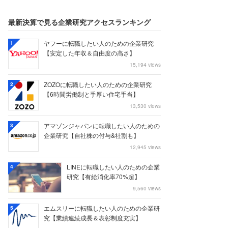
最新決算で見る企業研究アクセスランキング
ヤフーに転職したい人のための企業研究
1
【安定した年収＆自由度の高さ】
15,194 views
ZOZOに転職したい人のための企業研究
2
【6時間労働制と手厚い住宅手当】
13,530 views
アマゾンジャパンに転職したい人のための
3
企業研究【自社株の付与&社割も】
12,945 views
LINEに転職したい人のための企業
4
研究【有給消化率70%超】
9,560 views
エムスリーに転職したい人のための企業研
5
究【業績連続成長＆表彰制度充実】