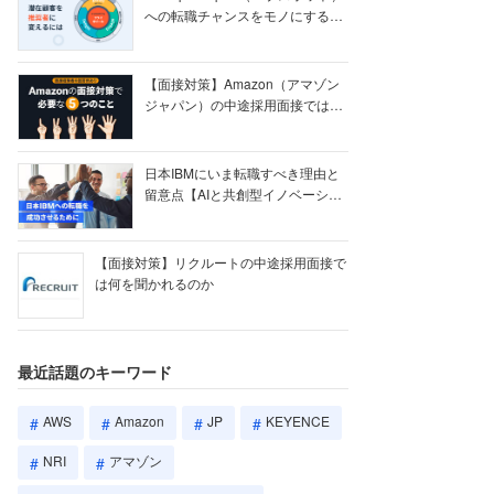
への転職チャンスをモノにする
【ク...
【面接対策】Amazon（アマゾン
ジャパン）の中途採用面接では何
を聞かれる...
日本IBMにいま転職すべき理由と
留意点【AIと共創型イノベーショ
ン戦略】
【面接対策】リクルートの中途採用面接で
は何を聞かれるのか
最近話題のキーワード
AWS
Amazon
JP
KEYENCE
NRI
アマゾン