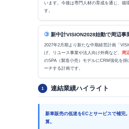
います。今後は専門人材の育成を通じ、循
す。
③
新中計VISION2028始動で周辺
2027年2月期より新たな中期経営計画「VI
げ、リユース事業や法人向け外商など、
周
のSPA（製造小売）モデルにCRM強化を掛
ーチする計画です。
連結業績ハイライト
1
新車販売の低迷をECとサービスで補完
算。