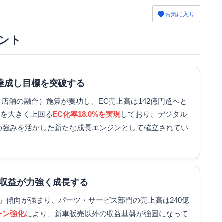
お気に入り
ント
を達成し目標を突破する
店舗の融合）施策が奏功し、EC売上高は142億円超へと
%を大きく上回る
EC化率18.0%を実現
しており、デジタル
の強みを活かした新たな成長エンジンとして確立されてい
収益が力強く成長する
」傾向が強まり、パーツ・サービス部門の売上高は240億
ーン強化
により、新車販売以外の収益基盤が強固になって