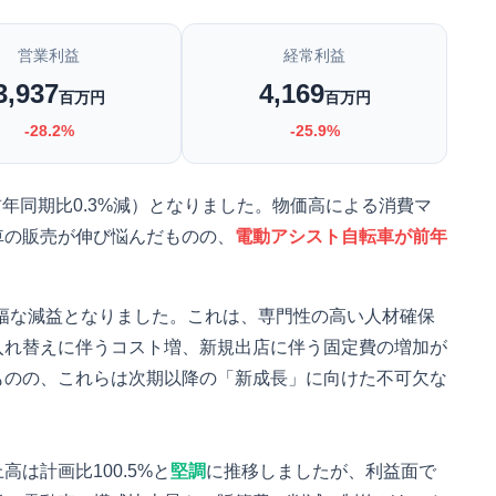
営業利益
経常利益
3,937
4,169
百万円
百万円
-28.2%
-25.9%
円（前年同期比0.3%減）となりました。物価高による消費マ
車の販売が伸び悩んだものの、
電動アシスト自転車が前年
）と大幅な減益となりました。これは、専門性の高い人材確保
入れ替えに伴うコスト増、新規出店に伴う固定費の増加が
ものの、これらは次期以降の「新成長」に向けた不可欠な
は計画比100.5%と
堅調
に推移しましたが、利益面で