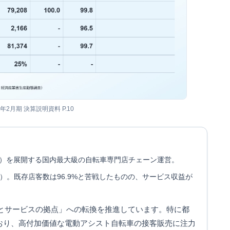
6年2月期 決算説明資料 P.10
18店）を展開する国内最大級の自転車専門店チェーン運営。
.4%）。既存店客数は96.9%と苦戦したものの、サービス収益が
とサービスの拠点」への転換を推進しています。特に都
おり、高付加価値な電動アシスト自転車の接客販売に注力