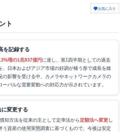
お気に入り
ント
高を記録する
3.3%増の1兆937億円
に達し、第1四半期としての過去
を、日本およびアジア市場の好調が補う形で成長を維
況の影響を受ける中、カメラやネットワークカメラの
ローバルな需要変動への対応力が示されています。
法に変更する
減価償却方法を従来の主として定率法から
定額法へ変更
し
伴う資産の使用実態調査に基づくもので、今後は安定