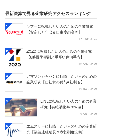
最新決算で見る企業研究アクセスランキング
ヤフーに転職したい人のための企業研究
1
【安定した年収＆自由度の高さ】
15,197 views
ZOZOに転職したい人のための企業研究
2
【6時間労働制と手厚い住宅手当】
13,537 views
アマゾンジャパンに転職したい人のための
3
企業研究【自社株の付与&社割も】
12,945 views
LINEに転職したい人のための企業
4
研究【有給消化率70%超】
9,560 views
エムスリーに転職したい人のための企業研
5
究【業績連続成長＆表彰制度充実】