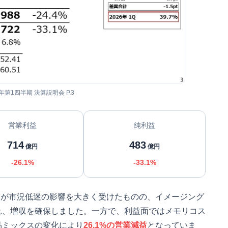
6年第1四半期 決算説明会 P.3
営業利益
純利益
714
483
億円
億円
-26.1%
-33.1%
事業が市況低迷の影響を大きく受けたものの、イメージング
れ、増収を確保しました。一方で、利益面ではメモリコス
品ミックスの変化により
26.1%の営業減益
となっていま