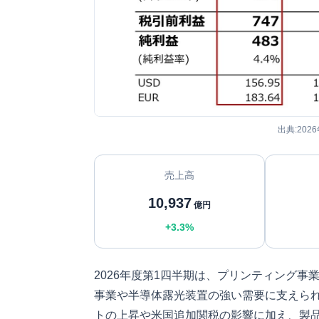
出典:202
売上高
10,937
億円
+3.3%
2026年度第1四半期は、プリンティング
事業や半導体露光装置の強い需要に支えら
トの上昇や米国追加関税の影響に加え、製