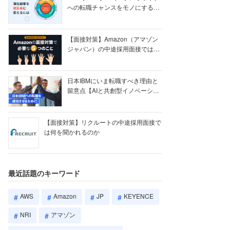
への転職チャンスをモノにする
【ク...
【面接対策】Amazon（アマゾン
ジャパン）の中途採用面接では何
を聞かれる...
日本IBMにいま転職すべき理由と
留意点【AIと共創型イノベーショ
ン戦略】
【面接対策】リクルートの中途採用面接で
は何を聞かれるのか
最近話題のキーワード
AWS
Amazon
JP
KEYENCE
NRI
アマゾン