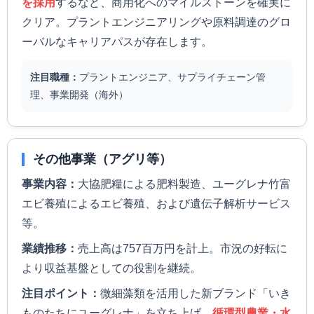
を採用
するなど、商用化へのマイルストーンを確実に
クリア。プラントエンジニアリングや原料調達のグロ
ーバルなキャリアパスが存在します。
注目職種：
プラントエンジニア、サプライチェーン管
理、事業開発（海外）
その他事業（アグリ等）
事業内容：
大協肥糧による肥料製造、ユーグレナ竹富
エビ養殖によるエビ養殖、および遺伝子解析サービス
等。
業績推移：
売上高は757百万円を計上。市況の好転に
より収益基盤としての役割を継続。
注目ポイント：
微細藻類を活用した新ブランド「いき
ものたちにユーグレナ」を立ち上げ、
循環型農業・水