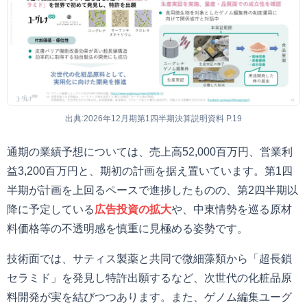
出典:2026年12月期第1四半期決算説明資料 P.19
通期の業績予想については、売上高52,000百万円、営業利
益3,200百万円と、期初の計画を据え置いています。第1四
半期が計画を上回るペースで進捗したものの、第2四半期以
降に予定している
広告投資の拡大
や、中東情勢を巡る原材
料価格等の不透明感を慎重に見極める姿勢です。
技術面では、サティス製薬と共同で微細藻類から「超長鎖
セラミド」を発見し特許出願するなど、次世代の化粧品原
料開発が実を結びつつあります。また、ゲノム編集ユーグ