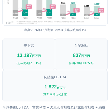
出典:2026年12月期第1四半期決算説明資料 P.4
売上高
営業利益
13,197
837
百万円
百万円
(前年同期比+11%)
(前年同期比+35%)
調整後EBITDA
1,822
百万円
(前年同期比+18%)
※調整後EBITDA = 営業利益 + のれん償却費及び減価償却費 + 助成