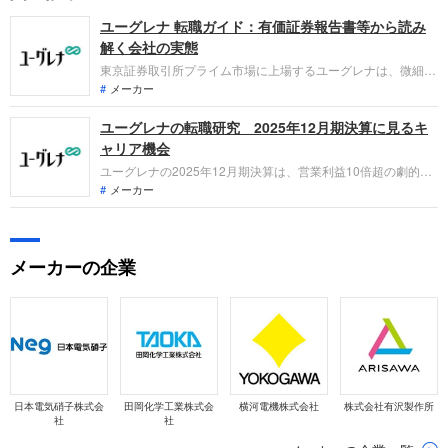
ユーグレナ 転職ガイド：有価証券報告書等から読み
解く会社の実態
東京証券取引所プライム市場に上場するユーグレナは、微細藻
類を中心とした独自の研究開発力を基盤に、ヘルスケア事業や
メーカー
バイオ燃料事業を展開しています。直近の業績は、主力製品の
ユーグレナの転職研究 2025年12月期決算に見るキ
価格改定や広告宣伝投資効率の向上等により増収となり、営業
利益および経常利益において大幅な黒字拡大を達成しました。
ャリア機会
ユーグレナの2025年12月期決算は、営業利益10倍超の劇的成
長を達成。徹底的な収益構造改善が結実し、2026年度には9期
メーカー
ぶりの最終黒字転換を見込みます。バイオ燃料の商業化やメデ
ィカルフード展開など、2030年の売上1,000億円目標に向けた
「探索」が本格化する中で、転職希望者が担える役割を整理し
メーカーの企業
ます。
日本電気硝子株式会
田岡化学工業株式会
横河電機株式会社
株式会社有沢製作所
社
社