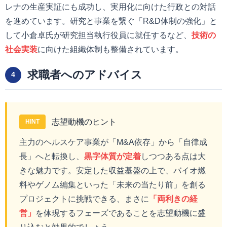
レナの生産実証にも成功し、実用化に向けた行政との対話
を進めています。研究と事業を繋ぐ「R&D体制の強化」と
して小倉卓氏が研究担当執行役員に就任するなど、
技術の
社会実装
に向けた組織体制も整備されています。
求職者へのアドバイス
4
志望動機のヒント
HINT
主力のヘルスケア事業が「M&A依存」から「自律成
長」へと転換し、
黒字体質が定着
しつつある点は大
きな魅力です。安定した収益基盤の上で、バイオ燃
料やゲノム編集といった「未来の当たり前」を創る
プロジェクトに挑戦できる、まさに
「両利きの経
営」
を体現するフェーズであることを志望動機に盛