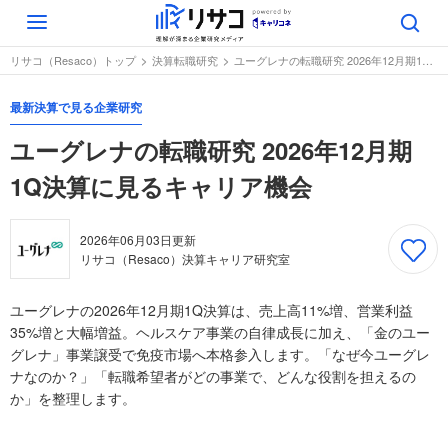
Toggle
navigation
リサコ（Resaco）トップ
決算転職研究
ユーグレナの転職研究 2026年12月期1Q決算に見るキャリア機会
最新決算で見る企業研究
ユーグレナの転職研究 2026年12月期
1Q決算に見るキャリア機会
2026年06月03日
更新
リサコ（Resaco）決算キャリア研究室
ユーグレナの2026年12月期1Q決算は、売上高11%増、営業利益
35%増と大幅増益。ヘルスケア事業の自律成長に加え、「金のユー
グレナ」事業譲受で免疫市場へ本格参入します。「なぜ今ユーグレ
ナなのか？」「転職希望者がどの事業で、どんな役割を担えるの
か」を整理します。