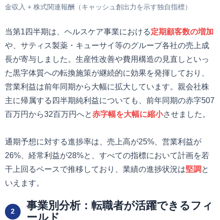
金収入 + 株式関連報酬（キャッシュ創出力を示す独自指標）
当第1四半期は、ヘルスケア事業における
定期顧客数の増加
や、サティス製薬・キューサイ等のグループ各社の売上成
長が寄与しました。生産性改善や費用構造の見直しといっ
た黒字体質への転換施策が継続的に効果を発揮しており、
営業利益は前年同期から大幅に拡大しています。親会社株
主に帰属する四半期純利益についても、前年同期の赤字507
百万円から32百万円へと
赤字幅を大幅に縮小
させました。
通期予想に対する進捗率は、売上高が25%、営業利益が
26%、経常利益が28%と、すべての指標において計画を若
干上回るペースで推移しており、業績の進捗状況は
堅調
と
いえます。
事業別分析：転職者が活躍できるフィ
2
ールド