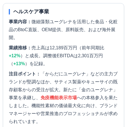
ヘルスケア事業
事業内容：
微細藻類ユーグレナを活用した食品・化粧
品のBtoC直販、OEM提供、原料販売、および海外展
開。
業績推移：
売上高は12,189百万円（前年同期比
+12%
）と成長。調整後EBITDAは2,301百万円
（
+13%
）を記録。
注目ポイント：
「からだにユーグレナ」などの主力ブ
ランドが堅調なほか、サティス製薬やキューサイの既
存顧客からの受注が拡大。新たに「金のユーグレナ」
事業を承継し、
免疫機能表示市場
への本格参入を果た
しました。機能性素材の価値最大化に向け、ブランド
マネージャーや営業推進のプロフェッショナルが求め
られています。