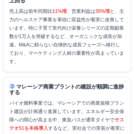
上回る
売上高は前年同期比
11%増
、営業利益は
35%増
と、主
力のヘルスケア事業を筆頭に収益性が着実に改善して
います。特に子育て世代向け栄養シリーズの定期顧客
数が1万人を突破するなど、オーガニックな成長が加
速。M&Aに頼らない自律的な成長フェーズへ移行し
ており、マーケティング人材の重要性が高まっていま
す。
③
マレーシア商業プラントの建設が順調に進捗
する
バイオ燃料事業では、マレーシアでの商業規模プラン
ト建設が計画通り進展しています。エネルギー安全保
障への関心が高まる中、東急バスが通常ダイヤで
サス
テオ51を本格導入
するなど、実社会での実装が着実に