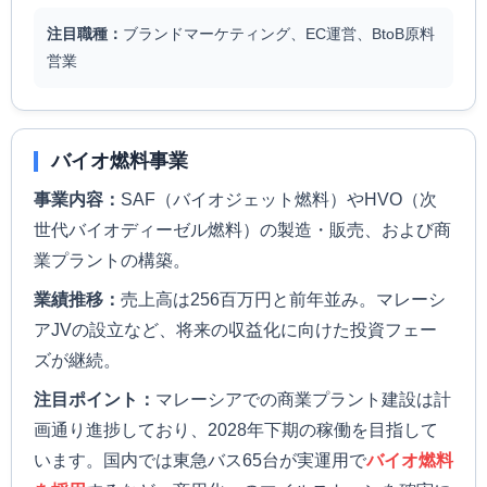
注目職種：
ブランドマーケティング、EC運営、BtoB原料
営業
バイオ燃料事業
事業内容：
SAF（バイオジェット燃料）やHVO（次
世代バイオディーゼル燃料）の製造・販売、および商
業プラントの構築。
業績推移：
売上高は256百万円と前年並み。マレーシ
アJVの設立など、将来の収益化に向けた投資フェー
ズが継続。
注目ポイント：
マレーシアでの商業プラント建設は計
画通り進捗しており、2028年下期の稼働を目指して
います。国内では東急バス65台が実運用で
バイオ燃料