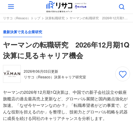
Toggle
navigation
リサコ（Resaco）トップ
決算転職研究
ヤーマンの転職研究 2026年12月期1Q決算に見るキャリア機会
最新決算で見る企業研究
ヤーマンの転職研究 2026年12月期1Q
決算に見るキャリア機会
2026年06月03日
更新
リサコ（Resaco）決算キャリア研究室
ヤーマンの2026年12月期1Q決算は、中国での新子会社設立や銀座
旗艦店の過去最高売上更新など、グローバル展開と国内拠点強化が
加速。「なぜ今ヤーマンなのか？」「転職希望者がどの事業で、ど
んな役割を担えるのか」を整理し、技術力とグローバル戦略を武器
に成長を続ける同社のキャリアチャンスを分析します。