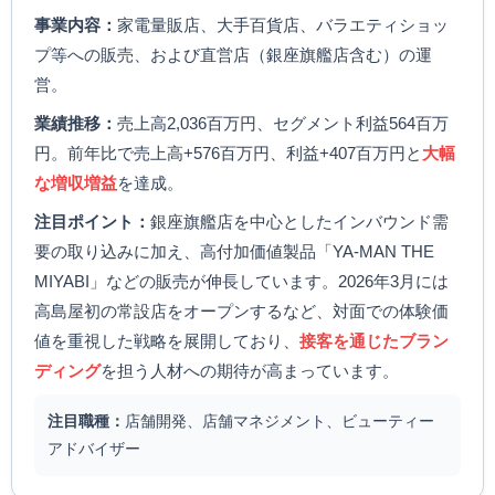
事業内容：
家電量販店、大手百貨店、バラエティショッ
プ等への販売、および直営店（銀座旗艦店含む）の運
営。
業績推移：
売上高2,036百万円、セグメント利益564百万
円。前年比で売上高+576百万円、利益+407百万円と
大幅
な増収増益
を達成。
注目ポイント：
銀座旗艦店を中心としたインバウンド需
要の取り込みに加え、高付加価値製品「YA-MAN THE
MIYABI」などの販売が伸長しています。2026年3月には
高島屋初の常設店をオープンするなど、対面での体験価
値を重視した戦略を展開しており、
接客を通じたブラン
ディング
を担う人材への期待が高まっています。
注目職種：
店舗開発、店舗マネジメント、ビューティー
アドバイザー