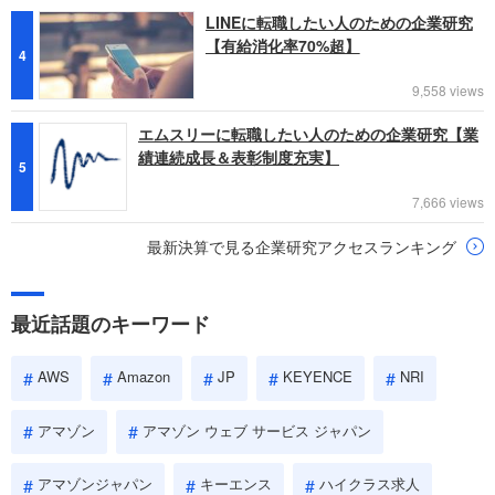
LINEに転職したい人のための企業研究
【有給消化率70%超】
4
9,558 views
エムスリーに転職したい人のための企業研究【業
績連続成長＆表彰制度充実】
5
7,666 views
最新決算で見る企業研究アクセスランキング
最近話題のキーワード
AWS
Amazon
JP
KEYENCE
NRI
アマゾン
アマゾン ウェブ サービス ジャパン
アマゾンジャパン
キーエンス
ハイクラス求人