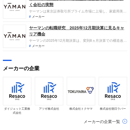
く会社の実態
ヤーマンは東京証券取引所プライム市場に上場し、家庭用美容
機器や化粧品の研究開発・製造・販売を主力とする美容健康関
メーカー
連事業をグローバルに展開しています。直近の業績は、将来の
ヤーマンの転職研究 2025年12月期決算に見るキャ
成長基盤確立に向けた積極的な戦略的投資や国内事業の収益構
造改革の過渡期にある影響から、減収および各段階利益で赤字
リア機会
となっています。
ヤーマンの2025年12月期決算は、変則8ヵ月決算での構造改革
と先行投資により一時的な赤字となりました。しかし、次期で
メーカー
の黒字化と2028年の売上500億円達成を掲げ、組織は活気に満
ちています。本記事では「なぜ今ヤーマンなのか」、転職者が
担える役割を徹底整理します。
メーカーの企業
ダイジェット工業株
アツギ株式会社
株式会社トクヤマ
株式会社朝日ラバー
式会社
メーカーの企業一覧