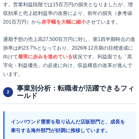
す。営業利益段階では15百万円の損失となりましたが、増
収効果と売上総利益率の改善により、前年の損失（参考値
201百万円）から
赤字幅を大幅に縮小
させています。
通期予想の売上高27,500百万円に対し、第1四半期時点の進
捗率は約23.7%となっており、2026年12月期の目標達成に
向けて
着実に歩みを進めている
状況です。利益面でも「黒
字化・利益優先」の必達に向け、収益構造の改革が進んで
います。
事業別分析：転職者が活躍できるフィ
2
ールド
インバウンド需要を取り込んだ店販部門と、成長を
牽引する海外部門が好調に推移しています。