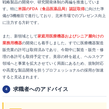
戦略製品の開発や、研究開発体制の再編を推進していま
す。特に
米国のFDA（食品医薬品局）認証取得
に向けた準
備が3機種目で進行しており、北米市場でのプレゼンス向上
に注力する方針です。
また、新領域として
家庭用医療機器およびシニア層向けの
業務用機器
の開発にも着手しました。すでに医療機器製造
販売業の許可は取得済みであり、今期中に製造・販売・修
理の各許可も取得予定です。美容の枠を超え、ヘルスケア
領域へと事業を拡大させていく局面にあるため、規制対応
や高度な製品開発を担うプロフェッショナルの採用が加速
すると見込まれます。
求職者へのアドバイス
4