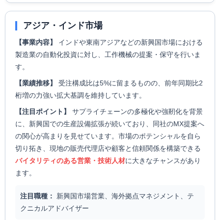
アジア・インド市場
【事業内容】
インドや東南アジアなどの新興国市場における
製造業の自動化投資に対し、工作機械の提案・保守を行いま
す。
【業績推移】
受注構成比は5%に留まるものの、前年同期比2
桁増の力強い拡大基調を維持しています。
【注目ポイント】
サプライチェーンの多極化や強靭化を背景
に、新興国での生産設備拡張が続いており、同社のMX提案へ
の関心が高まりを見せています。市場のポテンシャルを自ら
切り拓き、現地の販売代理店や顧客と信頼関係を構築できる
バイタリティのある営業・技術人材
に大きなチャンスがあり
ます。
注目職種：
新興国市場営業、海外拠点マネジメント、テ
クニカルアドバイザー