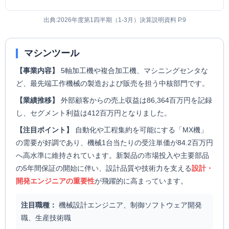
出典:2026年度第1四半期（1-3月）決算説明資料 P.9
マシンツール
【事業内容】
5軸加工機や複合加工機、マシニングセンタな
ど、最先端工作機械の製造および販売を担う中核部門です。
【業績推移】
外部顧客からの売上収益は86,364百万円を記録
し、セグメント利益は412百万円となりました。
【注目ポイント】
自動化や工程集約を可能にする「MX機」
の需要が好調であり、機械1台当たりの受注単価が84.2百万円
へ高水準に維持されています。新製品の市場投入や主要部品
の5年間保証の開始に伴い、設計品質や技術力を支える
設計・
開発エンジニアの重要性
が飛躍的に高まっています。
注目職種：
機械設計エンジニア、制御ソフトウェア開発
職、生産技術職