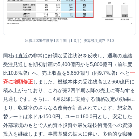
出典:2026年度第1四半期（1-3月）決算説明資料 P.10
同社は直近の非常に好調な受注状況を反映し、通期の連結
受注見通しを期初計画の5,400億円から5,800億円（前年度
比10.8%増）へ、売上収益を5,650億円（同9.7%増）へと
一
斉に増額修正
しました。機械本体の受注残高は2,660億円に
積み上がっており、これが第2四半期以降の売上に寄与する
見通しです。さらに、4月以降に実施する価格改定の効果に
より、収益率のさらなる改善が計画されています。想定為
替レートは米ドル150.0円、ユーロ180.0円とし、安定した
外部環境のもとで人的資本投資や最先端技術開発への資源
投入を継続します。事業基盤の拡大に伴い、多角的な職種