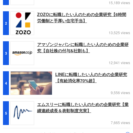
15,189 views
ZOZOに転職したい人のための企業研究【6時間
労働制と手厚い住宅手当】
2
13,525 views
アマゾンジャパンに転職したい人のための企業研
究【自社株の付与&社割も】
3
12,941 views
LINEに転職したい人のための企業研究
【有給消化率70%超】
4
9,556 views
エムスリーに転職したい人のための企業研究【業
績連続成長＆表彰制度充実】
5
7,665 views