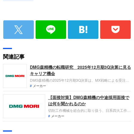
関連記事
DMG森精機の転職研究 2025年12月期3Q決算に見る
キャリア機会
DMG森精機の2025年12月期3Q決算は、MX戦略による受注単
価向上の一方で、地政学的要因による納期遅延が発生。ロシア
メーカー
関連の保険金受領で最終利益は大幅増益となりました。DX推
【面接対策】DMG森精機の中途採用面接で
進や「マシニング・トランスフォーメーション」を掲げる同社
で、技術者やIT人材がどのような役割を担えるのか、最新資料
は何を聞かれるのか
から紐解きます。
切削工作機械を総合的に取り扱う、日系四大工作機
械メーカーのひとつであるDMG森精機への転職。
メーカー
中途採用面接は、これまでの仕事への取り組み方や
成果などを具体的に問われるほか、キャリアシート
では見えてこない人間性も見られます。即戦力とし