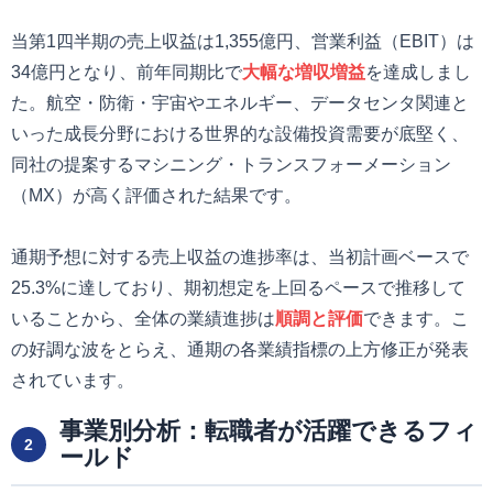
当第1四半期の売上収益は1,355億円、営業利益（EBIT）は
34億円となり、前年同期比で
大幅な増収増益
を達成しまし
た。航空・防衛・宇宙やエネルギー、データセンタ関連と
いった成長分野における世界的な設備投資需要が底堅く、
同社の提案するマシニング・トランスフォーメーション
（MX）が高く評価された結果です。
通期予想に対する売上収益の進捗率は、当初計画ベースで
25.3%に達しており、期初想定を上回るペースで推移して
いることから、全体の業績進捗は
順調と評価
できます。こ
の好調な波をとらえ、通期の各業績指標の上方修正が発表
されています。
事業別分析：転職者が活躍できるフィ
2
ールド