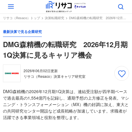
Toggle
navigation
リサコ（Resaco）トップ
決算転職研究
DMG森精機の転職研究 2026年12月期1Q決算に見るキャリア機会
最新決算で見る企業研究
DMG森精機の転職研究 2026年12月期
1Q決算に見るキャリア機会
2026年06月02日
更新
リサコ（Resaco）決算キャリア研究室
DMG森精機の2026年12月期1Q決算は、連結受注額が四半期ベース
で過去最高の1,554億円を記録し、通期予想の上方修正を発表。マシ
ニング・トランスフォーメーション（MX）機の好調に加え、東大と
の共同研究センター開設など成長戦略が加速しています。求職者が
活躍できる事業領域と役割を整理します。