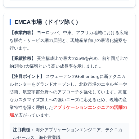
EMEA市場（ドイツ除く）
【事業内容】
ヨーロッパ、中東、アフリカ地域における広範
な販売・サービス網の展開と、現地産業向けの最適化提案を
行います。
【業績推移】
受注構成比で最大の35%を占め、前年同期比で
約3割の大幅増という高い成長率を示しました。
【注目ポイント】
スウェーデンのGothenburgに新テクニカ
ルセンターをグランドオープンし、北欧市場のエネルギーや
防衛、航空宇宙分野へのアプローチを強化しています。高度
なカスタマイズ加工への強いニーズに応えるため、現地の産
業特性を深く理解した
アプリケーションエンジニアの活躍の
場
が広がっています。
注目職種：
海外アプリケーションエンジニア、テクニカ
ルセールス、海外営業職