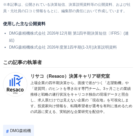
※本記事は、公開されている決算短信、決算説明資料等の公開資料、および社
員・元社員の口コミ情報をもとに、編集部の責任において作成しています。
使用した主な公開資料
DMG森精機株式会社 2026年12月期 第1四半期決算短信〔IFRS〕(連
結)
DMG森精機株式会社 2026年度第1四半期(1-3月)決算説明資料
この記事の執筆者
リサコ（Resaco）決算キャリア研究室
上場企業の四半期決算から、面接で差がつく「志望動機」や
「逆質問」のヒントを導き出す専門チーム。3ヶ月ごとの業績
推移と戦略の遂行状況をキャリコネ独自の現場データと照合
し、求人票だけでは見えない企業の「現在地」を可視化しま
す。投資家向け情報を、転職希望者が選考を有利に進めるため
の武器に変える、実戦的な企業研究を配信中。
DMG森精機