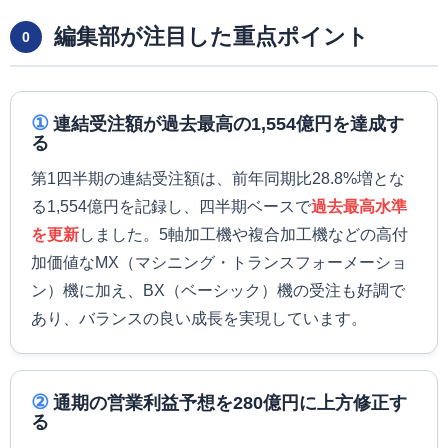
編集部が注目した重点ポイント
0
①
連結受注額が過去最高の1,554億円を達成す
る
第1四半期の連結受注額は、前年同期比28.8%増とな
る1,554億円を記録し、四半期ベースで
過去最高水準
を更新
しました。5軸加工機や複合加工機などの高付
加価値なMX（マシニング・トランスフォーメーショ
ン）機に加え、BX（ベーシック）機の受注も好調で
あり、バランスの良い成長を実現しています。
②
通期の営業利益予想を280億円に上方修正す
る