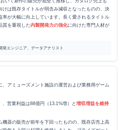
において新作の販売が底堅く推移し、カタログ売上も
向けは既存タイトルが弱含み減収となったものの、決
益率が大幅に向上しています。長く愛されるタイトル
品質を重視した
内製開発力の強化
に向けた専門人材が
開発エンジニア、データアナリスト
に、アミューズメント施設の運営および業務用ゲーム
。
）、営業利益は88億円（13.1%増）と
増収増益を維持
ム機器の販売が前年を下回ったものの、既存店売上高