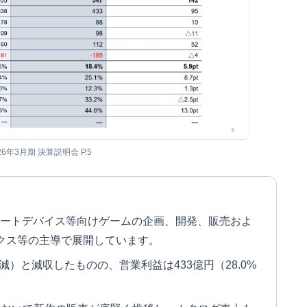
26年3月期 決算説明会 P.5
マートデバイス等向けゲームの企画、開発、販売およ
クス等の主導で展開しています。
3%減）と減収したものの、営業利益は433億円（28.0%