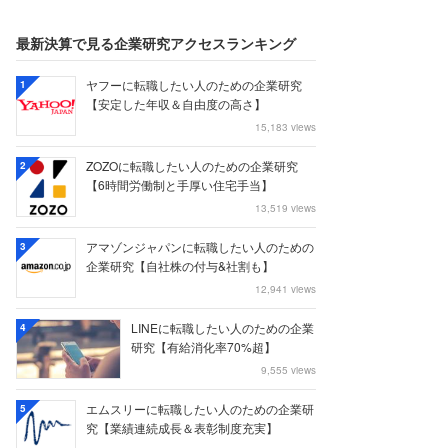
最新決算で見る企業研究アクセスランキング
ヤフーに転職したい人のための企業研究
1
【安定した年収＆自由度の高さ】
15,183 views
ZOZOに転職したい人のための企業研究
2
【6時間労働制と手厚い住宅手当】
13,519 views
アマゾンジャパンに転職したい人のための
3
企業研究【自社株の付与&社割も】
12,941 views
LINEに転職したい人のための企業
4
研究【有給消化率70%超】
9,555 views
エムスリーに転職したい人のための企業研
5
究【業績連続成長＆表彰制度充実】