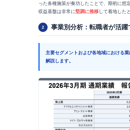
った各種施策が奏功したことで、期初に想
収益基盤は非常に
堅調に推移
して着地した
事業別分析：転職者が活躍
2
主要セグメントおよび各地域における業
解説します。