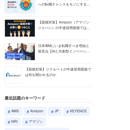
への転職チャンスをモノにする
【ク...
【面接対策】Amazon（アマゾン
ジャパン）の中途採用面接では何
を聞かれる...
日本IBMにいま転職すべき理由と
留意点【AIと共創型イノベーショ
ン戦略】
【面接対策】リクルートの中途採用面接で
は何を聞かれるのか
最近話題のキーワード
AWS
Amazon
JP
KEYENCE
NRI
アマゾン