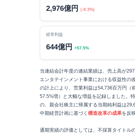
2,976億円
(-8.3%)
経常利益
644億円
+57.5%
当連結会計年度の連結業績は、売上高が297,
エンタテインメント事業における収益性の改
の計上により、営業利益は54,736百万円（前
57.5%増）と大幅な増益を記録しました。特
の、親会社株主に帰属する当期純利益は29,6
中期経営計画に基づく
構造改革の成果
を反
通期実績の評価としては、不採算タイトル