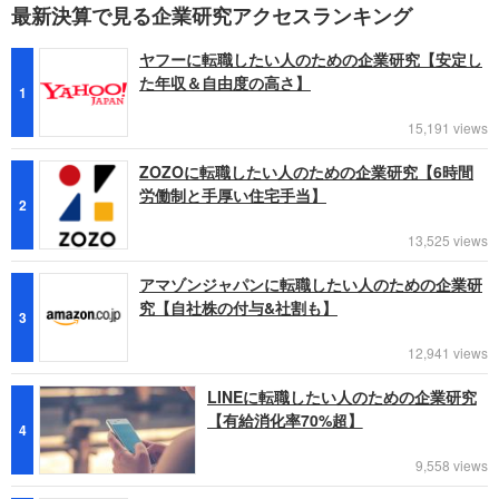
最新決算で見る企業研究アクセスランキング
ヤフーに転職したい人のための企業研究【安定し
た年収＆自由度の高さ】
1
15,191 views
ZOZOに転職したい人のための企業研究【6時間
労働制と手厚い住宅手当】
2
13,525 views
アマゾンジャパンに転職したい人のための企業研
究【自社株の付与&社割も】
3
12,941 views
LINEに転職したい人のための企業研究
【有給消化率70%超】
4
9,558 views