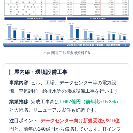
出典:関電工 決算参考資料 P.8
屋内線・環境設備工事
事業内容:
ビル、工場、データセンター等の電気設
備、空気調和・給排水等の機械設備工事を行います。
業績推移:
完成工事高は
1,697億円（前年比+15.3%）
と大幅増。リニューアル案件も好調です。
注目ポイント:
データセンター向け新規受注が310億
円
と、前年の140億円から倍増しています。ITインフ