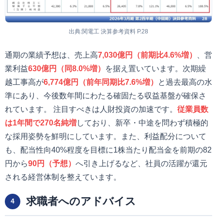
出典:関電工 決算参考資料 P.28
通期の業績予想は、売上高
7,030億円（前期比4.6%増）
、営
業利益
630億円（同8.0%増）
を据え置いています。次期繰
越工事高が
6,774億円（前年同期比7.6%増）
と過去最高の水
準にあり、今後数年間にわたる確固たる収益基盤が確保さ
れています。 注目すべきは人財投資の加速です。
従業員数
は1年間で270名純増
しており、新卒・中途を問わず積極的
な採用姿勢を鮮明にしています。また、利益配分について
も、配当性向40%程度を目標に1株当たり配当金を前期の82
円から
90円（予想）
へ引き上げるなど、社員の活躍が還元
される経営体制を整えています。
求職者へのアドバイス
4