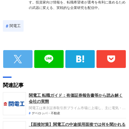
す。投資家向け情報を、転職希望者が選考を有利に進めるため
の武器に変える、実戦的な企業研究を配信中。
関電工
関連記事
関電工 転職ガイド：有価証券報告書等から読み解く
会社の実態
関電工は東京証券取引所プライム市場に上場し、主に電気・管
工事などの設備工事業や電気機器販売業、不動産事業、リース
デベロッパ・不動産
業及び発電事業を展開する企業です。2026年3月期は、AI・半
【面接対策】関電工の中途採用面接では何を聞かれる
導体分野や再生可能エネルギー関連の需要を取り込み、前年比