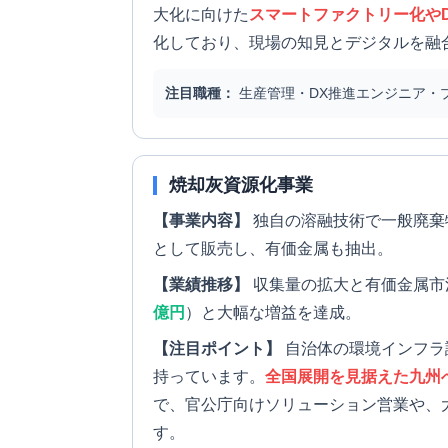
大化に向けた
スマートファクトリー化や
化しており、現場の知見とデジタルを融
注目職種：
生産管理・DX推進エンジニア・
焼却灰資源化事業
【事業内容】
独自の溶融技術で一般廃棄
として販売し、有価金属も抽出。
【業績推移】
収集量の拡大と有価金属市
億円
）と大幅な増益を達成。
【注目ポイント】
自治体の環境インフラ
持っています。
全国展開を見据えた九州へ
で、官公庁向けソリューション営業や、
す。