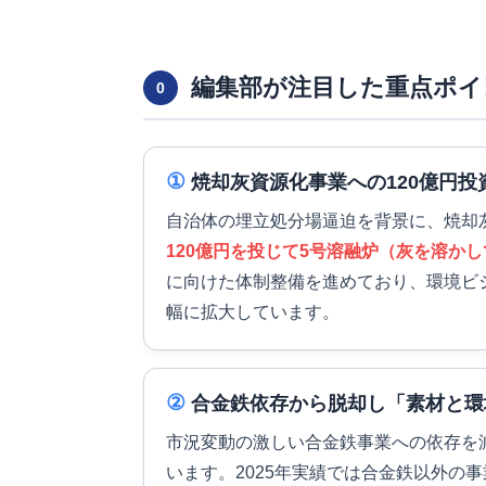
編集部が注目した重点ポイ
0
①
焼却灰資源化事業への120億円
自治体の埋立処分場逼迫を背景に、焼却
120億円を投じて5号溶融炉（灰を溶か
に向けた体制整備を進めており、環境ビ
幅に拡大しています。
②
合金鉄依存から脱却し「素材と環
市況変動の激しい合金鉄事業への依存を
います。2025年実績では合金鉄以外の