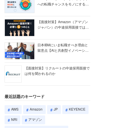
への転職チャンスをモノにする
【ク...
【面接対策】Amazon（アマゾン
ジャパン）の中途採用面接では何
を聞かれる...
日本IBMにいま転職すべき理由と
留意点【AIと共創型イノベーショ
ン戦略】
【面接対策】リクルートの中途採用面接で
は何を聞かれるのか
最近話題のキーワード
AWS
Amazon
JP
KEYENCE
NRI
アマゾン