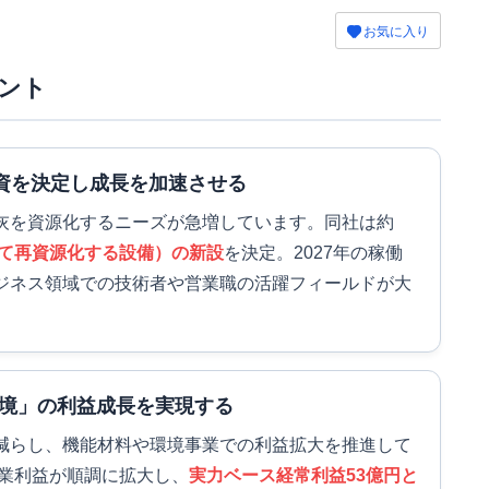
お気に入り
ント
投資を決定し成長を加速させる
灰を資源化するニーズが急増しています。同社は約
して再資源化する設備）の新設
を決定。2027年の稼働
ジネス領域での技術者や営業職の活躍フィールドが大
境」の利益成長を実現する
減らし、機能材料や環境事業での利益拡大を推進して
事業利益が順調に拡大し、
実力ベース経常利益53億円と