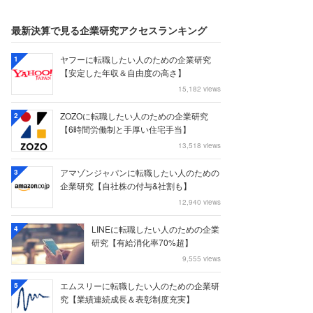
最新決算で見る企業研究アクセスランキング
ヤフーに転職したい人のための企業研究
1
【安定した年収＆自由度の高さ】
15,182 views
ZOZOに転職したい人のための企業研究
2
【6時間労働制と手厚い住宅手当】
13,518 views
アマゾンジャパンに転職したい人のための
3
企業研究【自社株の付与&社割も】
12,940 views
LINEに転職したい人のための企業
4
研究【有給消化率70%超】
9,555 views
エムスリーに転職したい人のための企業研
5
究【業績連続成長＆表彰制度充実】