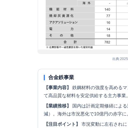
出典:202
合金鉄事業
【事業内容】
鉄鋼材料の強度を高めるマ
て高品質な材料を安定供給する主力事業
【業績推移】
国内は計画定期修繕による
減）。海外は市況悪化で10億円の赤字に
【注目ポイント】
市況変動に左右されに