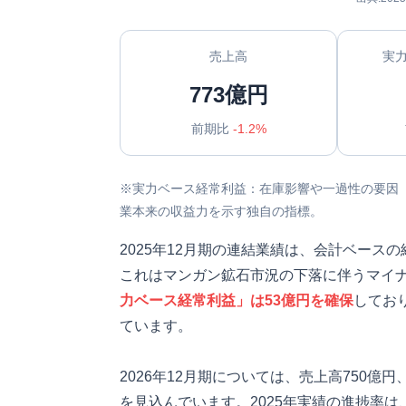
売上高
実
773億円
前期比
-1.2%
※実力ベース経常利益：在庫影響や一過性の要因
業本来の収益力を示す独自の指標。
2025年12月期の連結業績は、会計ベースの
これはマンガン鉱石市況の下落に伴うマイ
力ベース経常利益」は53億円を確保
してお
ています。
2026年12月期については、売上高750億
を見込んでいます。2025年実績の進捗率は