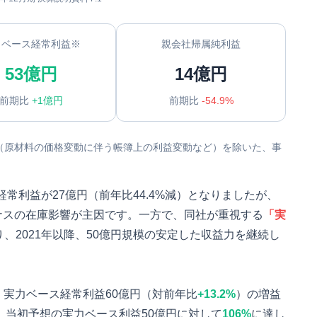
力ベース経常利益※
親会社帰属純利益
53億円
14億円
前期比
+1億円
前期比
-54.9%
（原材料の価格変動に伴う帳簿上の利益変動など）を除いた、事
経常利益が27億円（前年比44.4%減）となりましたが、
ナスの在庫影響が主因です。一方で、同社が重視する
「実
り、2021年以降、50億円規模の安定した収益力を継続し
円、実力ベース経常利益60億円（対前年比
+13.2%
）の増益
、当初予想の実力ベース利益50億円に対して
106%
に達し