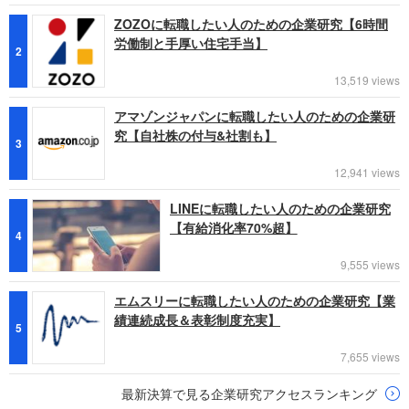
ZOZOに転職したい人のための企業研究【6時間
労働制と手厚い住宅手当】
2
13,519 views
アマゾンジャパンに転職したい人のための企業研
究【自社株の付与&社割も】
3
12,941 views
LINEに転職したい人のための企業研究
【有給消化率70%超】
4
9,555 views
エムスリーに転職したい人のための企業研究【業
績連続成長＆表彰制度充実】
5
7,655 views
最新決算で見る企業研究アクセスランキング