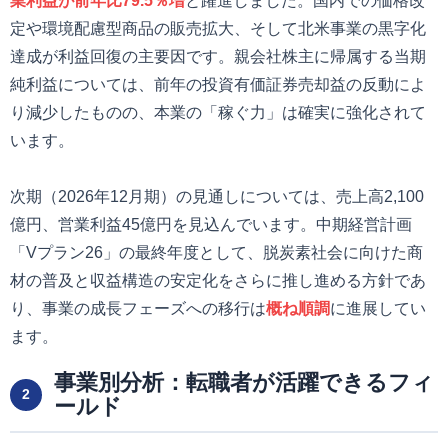
業利益が前年比79.5％増
と躍進しました。国内での価格改
定や環境配慮型商品の販売拡大、そして北米事業の黒字化
達成が利益回復の主要因です。親会社株主に帰属する当期
純利益については、前年の投資有価証券売却益の反動によ
り減少したものの、本業の「稼ぐ力」は確実に強化されて
います。
次期（2026年12月期）の見通しについては、売上高2,100
億円、営業利益45億円を見込んでいます。中期経営計画
「Vプラン26」の最終年度として、脱炭素社会に向けた商
材の普及と収益構造の安定化をさらに推し進める方針であ
り、事業の成長フェーズへの移行は
概ね順調
に進展してい
ます。
事業別分析：転職者が活躍できるフィ
2
ールド