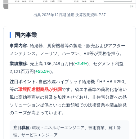
出典:2025年12月期 通期 決算説明資料 P.37
国内事業
事業内容:
給湯器、厨房機器等の製造・販売およびアフター
メンテナンス。ノーリツ、ハーマン、RB等が実務を担う。
業績推移:
売上高 136,748百万円(
+2.4%
)、セグメント利益
2,121百万円(
+55.5%
)。
注目ポイント:
自然冷媒ハイブリッド給湯機「HP HB R290」
等の
環境配慮型商品が好調
です。省エネ基準の義務化を追い
風に高効率商材の普及を加速させており、非住宅分野への熱
ソリューション提供といった新領域での技術営業や製品開発
のニーズが高まっています。
注目職種:
環境・エネルギーエンジニア、技術営業、施工管
理、サービスエンジニア