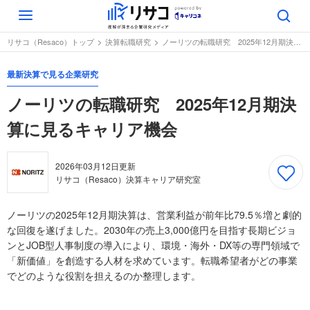
Toggle
navigation
リサコ（Resaco）トップ
決算転職研究
ノーリツの転職研究 2025年12月期決算に見るキャリア機会
最新決算で見る企業研究
ノーリツの転職研究 2025年12月期決
算に見るキャリア機会
2026年03月12日
更新
リサコ（Resaco）決算キャリア研究室
ノーリツの2025年12月期決算は、営業利益が前年比79.5％増と劇的
な回復を遂げました。2030年の売上3,000億円を目指す長期ビジョ
ンとJOB型人事制度の導入により、環境・海外・DX等の専門領域で
「新価値」を創造する人材を求めています。転職希望者がどの事業
でどのような役割を担えるのか整理します。