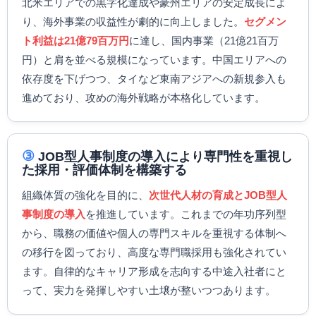
北米エリアでの黒字化達成や豪州エリアの安定成長によ
り、海外事業の収益性が劇的に向上しました。
セグメン
ト利益は21億79百万円
に達し、国内事業（21億21百万
円）と肩を並べる規模になっています。中国エリアへの
依存度を下げつつ、タイなど東南アジアへの新規参入も
進めており、攻めの海外戦略が本格化しています。
③
JOB型人事制度の導入により専門性を重視し
た採用・評価体制を構築する
組織体質の強化を目的に、
次世代人材の育成とJOB型人
事制度の導入
を推進しています。これまでの年功序列型
から、職務の価値や個人の専門スキルを重視する体制へ
の移行を図っており、高度な専門職採用も強化されてい
ます。自律的なキャリア形成を志向する中途入社者にと
って、実力を発揮しやすい土壌が整いつつあります。