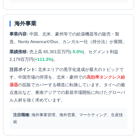
海外事業
事業内容:
中国、北米、豪州等での給湯機器等の販売・製
造。Noritz AmericaやDux、カンガルー社（持分法）が展開。
業績推移:
売上高 65,301百万円(
-5.0%
)、セグメント利益
2,179百万円(
+111.3%
)。
注目ポイント:
北米エリアの黒字化達成が最大のトピックで
す。中国市場の停滞を、北米・豪州での
高効率タンクレス給
湯器
の拡販でカバーする構造に転換しています。タイへの拠
点進出など、東南アジアでの新規市場開拓に向けたグローバ
ル人材を強く求めています。
注目職種:
海外事業管理、海外営業、マーケティング、生産技
術