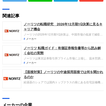
関連記事
ノーリツの転職研究 2026年12月期1Q決算に見るキ
ャリア機会
ノーリツの2026年12月期1Q決算は、中国市場の低迷で減収減
益も、国内の高付加価値品や北米市場が健闘しました。投資有
メーカー
価証券売却により最終利益は大幅増益。中期経営計画「Vプラ
ノーリツ 転職ガイド：有価証券報告書等から読み解
ン26」の進捗と、スマートファクトリー化やグローバル展開に
伴う転職希望者のキャリア機会を整理します。
く会社の実態
ノーリツは東京証券取引所プライム市場に上場し、温水空調機
器や厨房機器等の製造および販売を主要事業として展開してい
メーカー
ます。直近の業績では、売上高は前年並みで推移する一方、高
【面接対策】ノーリツの中途採用面接では何を聞かれ
付加価値商品や環境配慮型商品の販売拡大、原価率の改善が寄
与し、営業利益および経常利益において大幅な増益を達成して
るのか
います。
給湯器のシェアでは国内トップクラスの座にある住宅設備機器
メーカー、ノーリツ。採用面接は新卒の場合と違い、仕事への
取り組み方やこれまでの成果を具体的に問われるほか、キャリ
アシートだけでは見えてこない「人間性」も評価されます。即
戦力として、ともに働く仲間として多角的に評価されるので事
メーカーの企業
前にしっかり対策をすすめましょう。