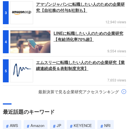
アマゾンジャパンに転職したい人のための企業研
究【自社株の付与&社割も】
3
12,940 views
LINEに転職したい人のための企業研究
【有給消化率70%超】
4
9,554 views
エムスリーに転職したい人のための企業研究【業
績連続成長＆表彰制度充実】
5
7,653 views
最新決算で見る企業研究アクセスランキング
最近話題のキーワード
AWS
Amazon
JP
KEYENCE
NRI