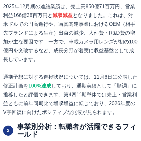
2025年12月期の連結業績は、売上高850億71百万円、営業
利益166億38百万円と
減収減益
となりました。これは、対
米ドルでの円高進行や、写真関連事業におけるOEM（相手
先ブランドによる生産）出荷の減少、人件費・R&D費の増
加が主な要因です。一方で、車載カメラ用レンズが初の100
億円を突破するなど、成長分野が着実に収益基盤として成
長しています。
通期予想に対する進捗状況については、11月6日に公表した
修正計画を
100%達成
しており、通期実績として「順調」に
推移したと評価できます。第4四半期単体では売上・営業利
益ともに前年同期比で増収増益に転じており、2026年度の
V字回復に向けたポジティブな兆候が見られます。
事業別分析：転職者が活躍できるフィ
2
ールド