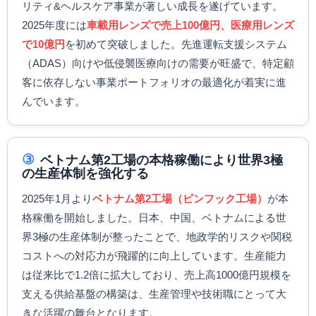
リティ&ヘルスケア事業が著しい成長を遂げています。
2025年度には
車載用レンズで売上100億円、医療用レンズ
で10億円
を初めて突破しました。先進運転支援システム
（ADAS）向けや低侵襲医療向けの需要が旺盛で、特定顧
客に依存しない事業ポートフォリオの最適化が着実に進
んでいます。
③
ベトナム第2工場の本格稼働により世界3極
の生産体制を強化する
2025年1月より
ベトナム第2工場（ビンフック工場）
が本
格稼働を開始しました。日本、中国、ベトナムによる世
界3極の生産体制が整ったことで、地政学的リスクや関税
コストへの対応力が飛躍的に向上しています。生産能力
は従来比で1.2倍に拡大しており、売上高1000億円規模を
支える供給基盤の構築は、生産管理や技術職にとって大
きな活躍の舞台となります。