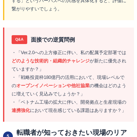
する」というパーパスへの共感を具体化すると、評価に
繋がりやすいでしょう。
面接での逆質問例
Q&A
・「Ver.2.0への上方修正に伴い、私の配属予定部署では
どのような技術的・組織的チャレンジ
が新たに優先され
ていますか？」
・「戦略投資枠180億円の活用において、現場レベルで
の
オープンイノベーションや他社協業
の機会はどのよう
に増えていく見込みでしょうか？」
・「ベトナム工場の拡大に伴い、開発拠点と生産現場の
連携強化
において現在感じている課題はありますか？」
転職者が知っておきたい現場のリア
5