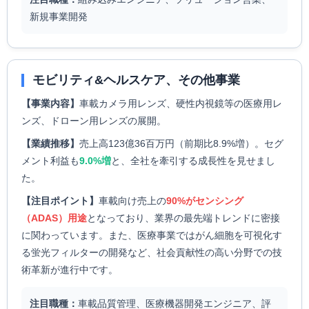
新規事業開発
モビリティ&ヘルスケア、その他事業
【事業内容】
車載カメラ用レンズ、硬性内視鏡等の医療用レ
ンズ、ドローン用レンズの展開。
【業績推移】
売上高123億36百万円（前期比8.9%増）。セグ
メント利益も
9.0%増
と、全社を牽引する成長性を見せまし
た。
【注目ポイント】
車載向け売上の
90%がセンシング
（ADAS）用途
となっており、業界の最先端トレンドに密接
に関わっています。また、医療事業ではがん細胞を可視化す
る蛍光フィルターの開発など、社会貢献性の高い分野での技
術革新が進行中です。
注目職種：
車載品質管理、医療機器開発エンジニア、評