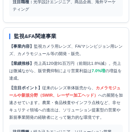
注目職種：
光学設計エンジニア、商品企画、海外マーケ
ティング
監視&FA関連事業
【事業内容】
監視カメラ用レンズ、FA/マシンビジョン用レン
ズ、カメラモジュール等の開発・販売。
【業績推移】
売上高120億91百万円（前期比1.8%減）。売上
は微減ながら、販管費抑制により営業利益は
7.0%増
の増益を
達成。
【注目ポイント】
従来のレンズ単体販売から、
カメラモジュ
ールや新規分野（SWIR、レーザー加工ヘッド）
への展開を加
速させています。農業・食品検査やインフラ点検など、非セ
キュリティ領域への進出は、ソリューション提案型の営業や
新規事業開発の経験者にとって魅力的な環境です。
注目職種：
組み込みエンジニア、ソリューション営業、