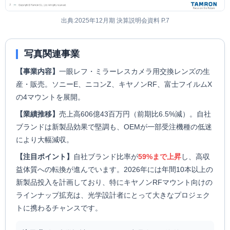
出典:2025年12月期 決算説明会資料 P.7
写真関連事業
【事業内容】
一眼レフ・ミラーレスカメラ用交換レンズの生
産・販売。ソニーE、ニコンZ、キヤノンRF、富士フイルムX
の4マウントを展開。
【業績推移】
売上高606億43百万円（前期比6.5%減）。自社
ブランドは新製品効果で堅調も、OEMが一部受注機種の低迷
により大幅減収。
【注目ポイント】
自社ブランド比率が
59%まで上昇
し、高収
益体質への転換が進んでいます。2026年には年間10本以上の
新製品投入を計画しており、特にキヤノンRFマウント向けの
ラインナップ拡充は、光学設計者にとって大きなプロジェク
トに携わるチャンスです。