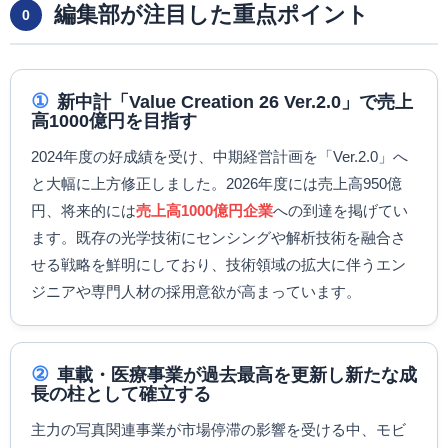
編集部が注目した重点ポイント
0
①
新中計「Value Creation 26 Ver.2.0」で売上
高1000億円を目指す
2024年度の好成績を受け、中期経営計画を「Ver.2.0」へ
と大幅に上方修正しました。2026年度には売上高950億
円、将来的には
売上高1000億円企業
への到達を掲げてい
ます。既存の光学技術にセンシングや解析技術を融合さ
せる戦略を鮮明にしており、技術領域の拡大に伴うエン
ジニアや専門人材の採用意欲が高まっています。
②
車載・医療事業が過去最高を更新し新たな成
長の柱として確立する
主力の写真関連事業が市場停滞の影響を受ける中、モビ