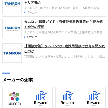
ャリア機会
タムロンの2026年12月期1Q決算は、監視・FA事業や車載・医
療分野が2桁増収と好調。OEM写真製品の減収を他事業で下支
メーカー
えし、計画を上回る進捗です。光学からセンシング企業への進
タムロン 転職ガイド：有価証券報告書等から読み解
化を掲げ、非侵襲血糖値センサー開発企業への出資など新領域
での採用機会も注目。「なぜ今タムロンなのか」を整理しま
く会社の実態
す。
タムロンは東京証券取引所プライム市場に上場する光学機器メ
ーカーです。写真関連事業のほか、監視＆FA関連事業やモビリ
メーカー
ティ＆ヘルスケア関連事業を展開しています。直近の業績は、
【面接対策】タムロンの中途採用面接では何を聞かれ
モビリティ分野が好調なものの、為替の影響や写真関連の出荷
減により減収となり、原価低減に努めましたが減益となってい
るのか
ます。
写真用レンズや監視カメラ用のレンズを開発し、世界中に販売
しているタムロン。採用面接は新卒の場合と違い、仕事への取
り組み方やこれまでの成果を具体的に問われるほか、キャリア
シートだけでは見えてこない「人間性」も評価されます。即戦
力として、ともに働く仲間として多角的に評価されるので事前
メーカーの企業
にしっかり対策をすすめましょう。