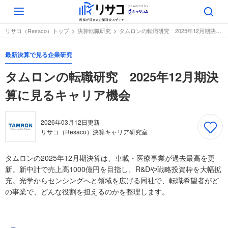
Toggle
navigation
リサコ（Resaco）トップ
決算転職研究
タムロンの転職研究 2025年12月期決算に見るキャリア機会
最新決算で見る企業研究
タムロンの転職研究 2025年12月期決
算に見るキャリア機会
2026年03月12日
更新
リサコ（Resaco）決算キャリア研究室
タムロンの2025年12月期決算は、車載・医療事業が過去最高を更
新。新中計で売上高1000億円を目指し、R&Dや戦略投資枠を大幅拡
充。光学からセンシングへと領域を広げる同社で、転職希望者がど
の事業で、どんな役割を担えるのかを整理します。