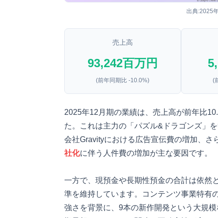
出典:2025
売上高
93,242
百万円
5
(前年同期比 -10.0%)
(
2025年12月期の業績は、売上高が前年比1
た。これは主力の「パズル&ドラゴンズ」
会社Gravityにおける広告宣伝費の増加、さら
社化
に伴う人件費の増加が主な要因です。
一方で、現預金や長期性預金の合計は依然
準を維持しています。コンテンツ事業特有
強さを背景に、9本の新作開発という大規