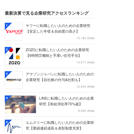
最新決算で見る企業研究アクセスランキング
ヤフーに転職したい人のための企業研究
1
【安定した年収＆自由度の高さ】
15,182 views
ZOZOに転職したい人のための企業研究
2
【6時間労働制と手厚い住宅手当】
13,517 views
アマゾンジャパンに転職したい人のための
3
企業研究【自社株の付与&社割も】
12,940 views
LINEに転職したい人のための企業
4
研究【有給消化率70%超】
9,555 views
エムスリーに転職したい人のための企業研
5
究【業績連続成長＆表彰制度充実】