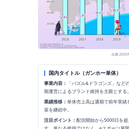
出典:202
国内タイトル（ガンホー単体）
事業内容：
「パズル&ドラゴンズ」など
期運営によるブランド維持を主眼とする
業績推移：
単体売上高は通期で前年実績
策を継続中。
注目ポイント：
配信開始から5000日を
す。単なる維持ではなく、eスポーツ展