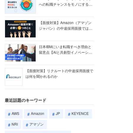
への転職チャンスをモノにする
【ク...
【面接対策】Amazon（アマゾン
ジャパン）の中途採用面接では何
を聞かれる...
日本IBMにいま転職すべき理由と
留意点【AIと共創型イノベーショ
ン戦略】
【面接対策】リクルートの中途採用面接で
は何を聞かれるのか
最近話題のキーワード
AWS
Amazon
JP
KEYENCE
NRI
アマゾン