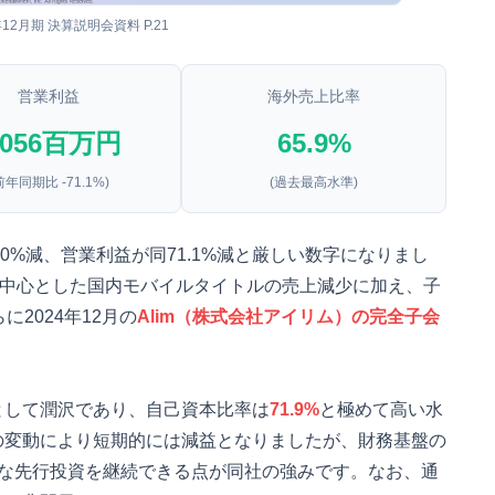
年12月期 決算説明会資料 P.21
営業利益
海外売上比率
,056
百万円
65.9
%
前年同期比 -71.1%)
(過去最高水準)
0.0%減、営業利益が同71.1%減と厳しい数字になりまし
を中心とした国内モバイルタイトルの売上減少に加え、子
に2024年12月の
Alim（株式会社アイリム）の完全子会
として潤沢であり、自己資本比率は
71.9%
と極めて高い水
の変動により短期的には減益となりましたが、財務基盤の
模な先行投資を継続できる点が同社の強みです。なお、通