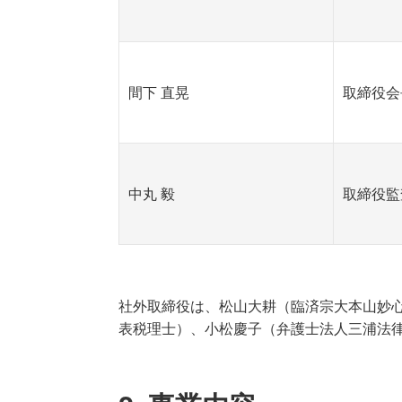
間下 直晃
取締役会
中丸 毅
取締役監
社外取締役は、松山大耕（臨済宗大本山妙
表税理士）、小松慶子（弁護士法人三浦法