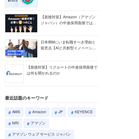
【ク...
【面接対策】Amazon（アマゾン
ジャパン）の中途採用面接では何
を聞かれる...
日本IBMにいま転職すべき理由と
留意点【AIと共創型イノベーショ
ン戦略】
【面接対策】リクルートの中途採用面接で
は何を聞かれるのか
最近話題のキーワード
AWS
Amazon
JP
KEYENCE
NRI
アマゾン
アマゾン ウェブ サービス ジャパン