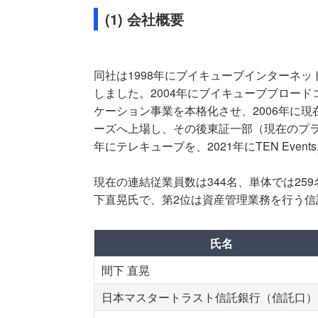
(1) 会社概要
同社は1998年にブイキューブインターネ
しました。2004年にブイキューブブロー
ケーション事業を本格化させ、2006年に現
ーズへ上場し、その後東証一部（現在のプラ
年にテレキューブを、2021年にTEN Even
現在の連結従業員数は344名、単体では2
下直晃氏で、第2位は資産管理業務を行う信
氏名
間下 直晃
日本マスタートラスト信託銀行（信託口）