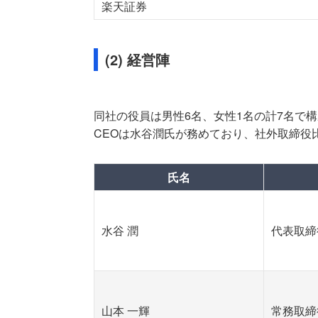
楽天証券
(2) 経営陣
同社の役員は男性6名、女性1名の計7名で構
CEOは水谷潤氏が務めており、社外取締役比
氏名
水谷 潤
代表取締
山本 一輝
常務取締