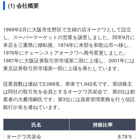
(1) 会社概要
1969年2月に大阪市生野区で主婦の店オークワとして設立
し、スーパーマーケットの営業を譲受しました。同年9月に
本店を三重県に移転後、1974年に本部を和歌山市へ移し、
1976年にチェーンストアオークワへ商号変更しました。
1987年に大阪証券取引所市場第二部に上場し、2001年には
東京証券取引所市場第一部に上場を果たしています。
従業員数は連結で2,068名、単体で1,942名です。筆頭株主
は同社の取引先を会員とするオークワ共栄会で、第2位は創
業者の大桑堉嗣氏です。第3位には資産管理業務を行う信託
銀行が名を連ねています。
氏名
持株比率
オークワ共栄会
8.78％