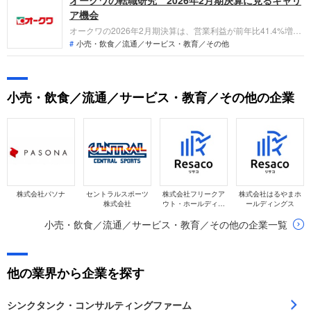
ア機会
オークワの2026年2月期決算は、営業利益が前年比41.4%増と
大幅伸長。当期純利益も黒字転換を果たしました。ID-POSマ
小売・飲食／流通／サービス・教育／その他
ーケティングの本格始動や総菜専門店「ANDDELICA」の拡大
など、攻めの戦略が鮮明です。「デジタル×小売」の変革期に
ある同社で、転職者が担える役割を専門アナリストが整理しま
小売・飲食／流通／サービス・教育／その他の企業
す。
株式会社パソナ
セントラルスポーツ
株式会社フリークア
株式会社はるやまホ
株式会社
ウト・ホールディン
ールディングス
グス
小売・飲食／流通／サービス・教育／その他の企業一覧
他の業界から企業を探す
シンクタンク・コンサルティングファーム