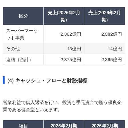
売上(2025年2月
売上(2026年2月
区分
期)
期)
スーパーマーケ
2,362億円
2,382億円
ット事業
その他
13億円
14億円
連結（合計）
2,375億円
2,395億円
(4) キャッシュ・フローと財務指標
営業利益で借入返済を行い、投資も手元資金で賄う優良企
業である健全型といえます。
項目
2025年2月期
2026年2月期