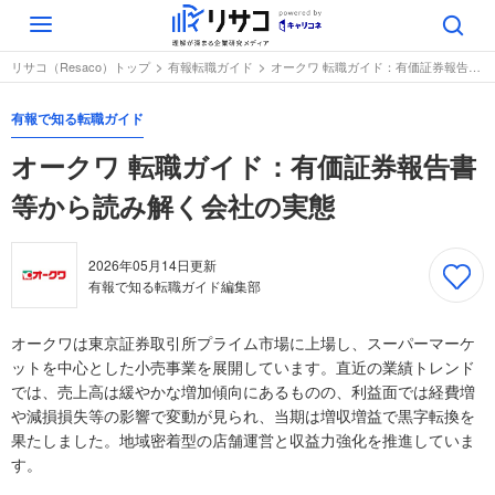
Toggle
navigation
リサコ（Resaco）トップ
有報転職ガイド
オークワ 転職ガイド：有価証券報告書等から読み解く会社の実態
有報で知る転職ガイド
オークワ 転職ガイド：有価証券報告書
等から読み解く会社の実態
2026年05月14日
更新
有報で知る転職ガイド編集部
オークワは東京証券取引所プライム市場に上場し、スーパーマーケ
ットを中心とした小売事業を展開しています。直近の業績トレンド
では、売上高は緩やかな増加傾向にあるものの、利益面では経費増
や減損損失等の影響で変動が見られ、当期は増収増益で黒字転換を
果たしました。地域密着型の店舗運営と収益力強化を推進していま
す。